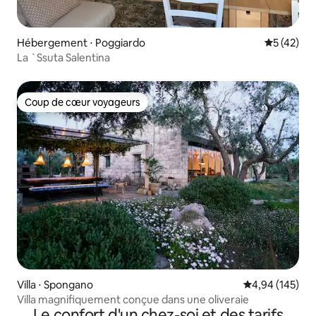
Hébergement ⋅ Poggiardo
Évaluation
5 (42)
La `Ssuta Salentina
Coup de cœur voyageurs
Coup de cœur voyageurs
Villa ⋅ Spongano
Évaluation moy
4,94 (145)
Villa magnifiquement conçue dans une oliveraie
Le confort d'un chez-soi et des tarifs