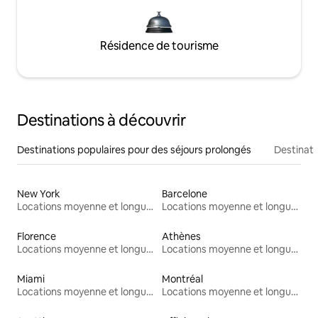
Résidence de tourisme
Destinations à découvrir
Destinations populaires pour des séjours prolongés
Destinati
New York
Barcelone
Locations moyenne et longue durée
Locations moyenne et longue durée
Florence
Athènes
Locations moyenne et longue durée
Locations moyenne et longue durée
Miami
Montréal
Locations moyenne et longue durée
Locations moyenne et longue durée