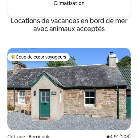
Climatisation
Locations de vacances en bord de mer
avec animaux acceptés
Coup de cœur voyageurs
Coups de cœur voyageurs les plus appréciés
Cottage ⋅ Berriedale
Évaluation moy
4,91 (208)