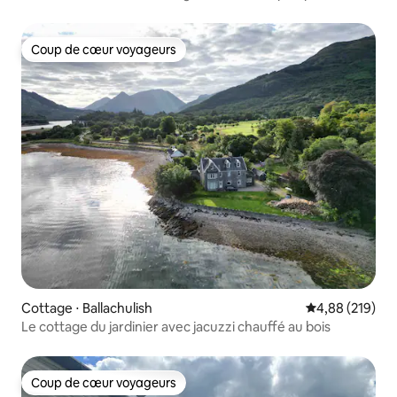
minutes de la plage
Coup de cœur voyageurs
Coup de cœur voyageurs
Cottage ⋅ Ballachulish
Évaluation moy
4,88 (219)
Le cottage du jardinier avec jacuzzi chauffé au bois
Coup de cœur voyageurs
Coup de cœur voyageurs