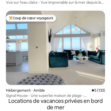
Vue sur l'eau claire - Vue imprenable sur la mer depuis le
pont
Coup de cœur voyageurs
Coups de cœur voyageurs les plus appréciés
Hébergement ⋅ Amble
Évaluation 
5 (133)
Signal House - Une superbe maison de plage -
Locations de vacances privées en bord
Construction 2020
de mer