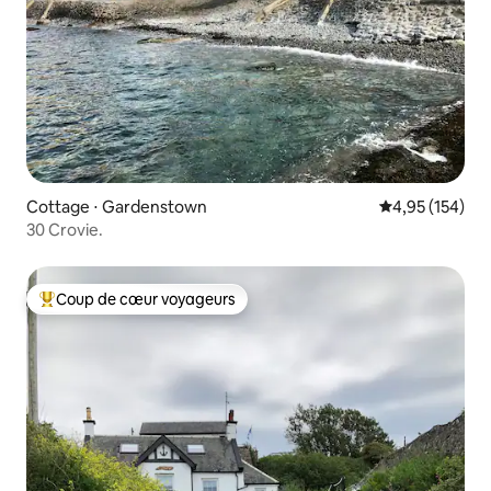
Cottage ⋅ Gardenstown
Évaluation moy
4,95 (154)
30 Crovie.
Coup de cœur voyageurs
Coups de cœur voyageurs les plus appréciés