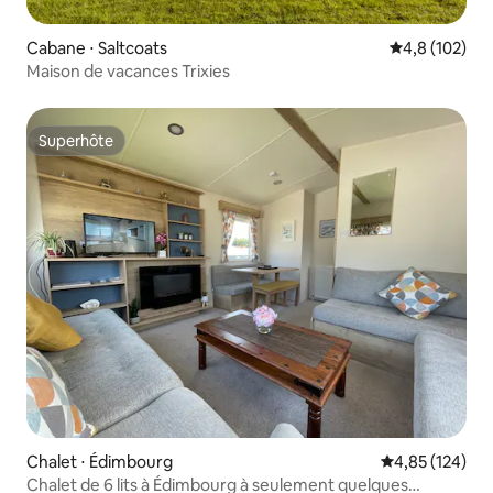
Cabane ⋅ Saltcoats
Évaluation mo
4,8 (102)
Maison de vacances Trixies
Superhôte
Superhôte
Chalet ⋅ Édimbourg
Évaluation moy
4,85 (124)
Chalet de 6 lits à Édimbourg à seulement quelques