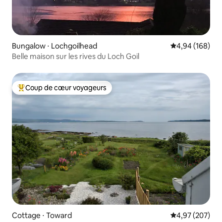
Bungalow ⋅ Lochgoilhead
Évaluation moy
4,94 (168)
Belle maison sur les rives du Loch Goil
Coup de cœur voyageurs
Coups de cœur voyageurs les plus appréciés
Cottage ⋅ Toward
Évaluation moy
4,97 (207)