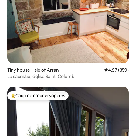
Tiny house ⋅ Isle of Arran
Évaluation moy
4,97 (359)
La sacristie, église Saint-Colomb
Coup de cœur voyageurs
Coups de cœur voyageurs les plus appréciés