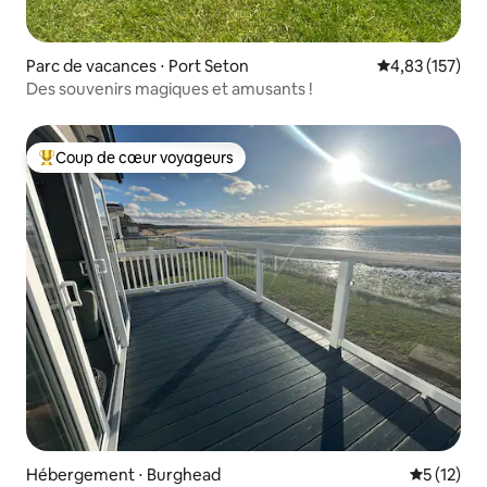
Parc de vacances ⋅ Port Seton
Évaluation moy
4,83 (157)
Des souvenirs magiques et amusants !
Coup de cœur voyageurs
Coups de cœur voyageurs les plus appréciés
Hébergement ⋅ Burghead
Évaluation
5 (12)