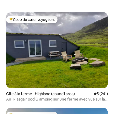
Coup de cœur voyageurs
Coups de cœur voyageurs les plus appréciés
Gîte à la ferme ⋅ Highland (council area)
Évaluation 
5 (241)
An T-Iasgair pod Glamping sur une ferme avec vue sur la
mer