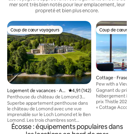
mer sont très bien notés pour leur emplacement, leur
propreté et bien plus encore.
Coup de cœur voyageurs
Coup de cœur vo
Coup de cœur voyageurs
Coup de cœur vo
Cottage ⋅ Fraserb
Pew with a View -
mer
Gagnant du prix A
Logement de vacances ⋅ Ar
Évaluation moyenne sur la base 
4,91 (142)
hébergement indép
gyll and Bute Council
Penthouse du château de Lomond 3
prix Thistle 2020. 
chambres vue spectaculaire
Superbe appartement penthouse dans
« Cottage Accomm
le château de Lomond avec une vue
2017 », Living in t
imprenable sur le Loch Lomond et le Ben
Mon logement est 
Lomond. Les trois chambres sont
le bord de mer av
Écosse : équipements populaires dans
attenantes avec des douches
spectaculaires et 
modernes, des lits de luxe, des matelas,