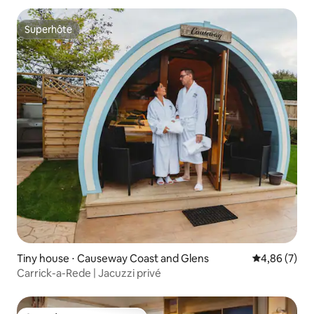
Superhôte
Superhôte
Tiny house ⋅ Causeway Coast and Glens
Évaluation m
4,86 (7)
Carrick-a-Rede | Jacuzzi privé