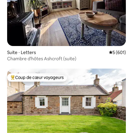
Suite ⋅ Letters
Évaluation 
5 (601)
Chambre d'hôtes Ashcroft (suite)
Coup de cœur voyageurs
Coups de cœur voyageurs les plus appréciés