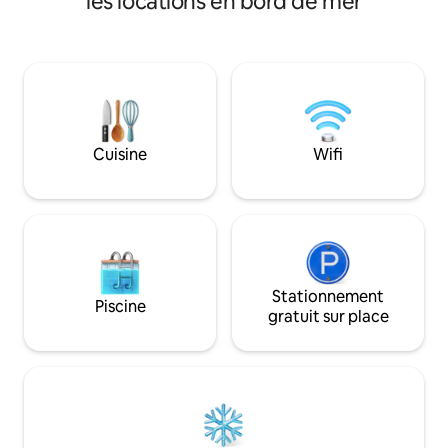
les locations en bord de mer
marche du dépanneu
des draps en coton égyptien haut de
dispose d'un grand
gamme et une vue imprenable. Le salon
sécurisé, idéal pou
et la salle à manger sont parfaitement
enfants, les aventu
aménagés pour assurer suffisamment
voyageurs d'affaires
d'espace pour les rassemblements
4 personnes mais 
sociaux. Distance jusqu'aux attractions
pour les couples. C
locales : Plage privée - sur place Cruin -
100 m Duck Bay : 1 km Cameron House
Cuisine
Wifi
1,5 km Lomond Shores : 2,5 km Golf de
classe mondiale - 5-10 minutes en
voiture
Stationnement
Piscine
gratuit sur place