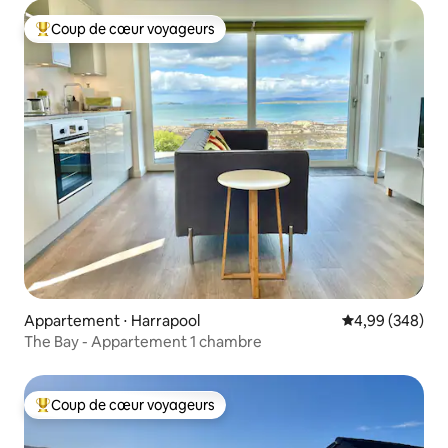
Coup de cœur voyageurs
Coups de cœur voyageurs les plus appréciés
Appartement ⋅ Harrapool
Évaluation moy
4,99 (348)
The Bay - Appartement 1 chambre
Coup de cœur voyageurs
Coups de cœur voyageurs les plus appréciés