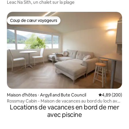
Leac Na Sith, un chalet sur la plage
Coup de cœur voyageurs
Coup de cœur voyageurs
Maison d'hôtes ⋅ Argyll and Bute Council
Évaluation moy
4,89 (200)
Rossmay Cabin - Maison de vacances au bord du loch avec
Locations de vacances en bord de mer
plage
avec piscine