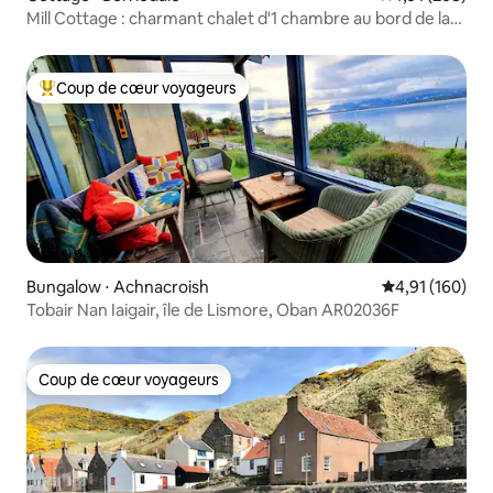
Mill Cottage : charmant chalet d'1 chambre au bord de la
rivière
Coup de cœur voyageurs
Coups de cœur voyageurs les plus appréciés
Bungalow ⋅ Achnacroish
Évaluation moy
4,91 (160)
Tobair Nan Iaigair, île de Lismore, Oban AR02036F
Coup de cœur voyageurs
Coup de cœur voyageurs