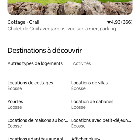
Cottage ⋅ Crail
Évaluation moy
4,93 (366)
Chalet de Crail avec jardins, vue sur la mer, parking
Destinations à découvrir
Autres types de logements
Activités
Locations de cottages
Locations de villas
Écosse
Écosse
Yourtes
Location de cabanes
Écosse
Écosse
Locations de maisons au bord d'un lac
Locations avec petit-déjeuner
Écosse
Écosse
Locations adaptées aux animaux
Afficher plus