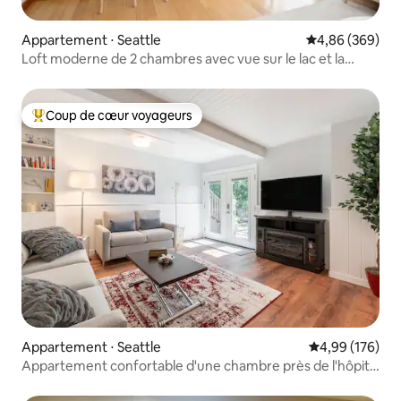
Appartement ⋅ Seattle
Évaluation moy
4,86 (369)
Loft moderne de 2 chambres avec vue sur le lac et la
Space Needle
Coup de cœur voyageurs
Coups de cœur voyageurs les plus appréciés
Appartement ⋅ Seattle
Évaluation moy
4,99 (176)
Appartement confortable d'une chambre près de l'hôpital
pour enfants et de l'UW