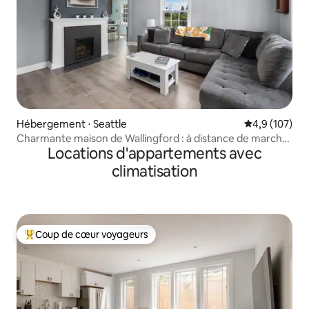
Hébergement ⋅ Seattle
Évaluation mo
4,9 (107)
Charmante maison de Wallingford : à distance de marche
Locations d'appartements avec
de UW !
climatisation
Coup de cœur voyageurs
Coups de cœur voyageurs les plus appréciés