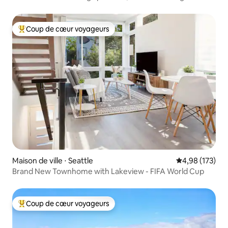
Coup de cœur voyageurs
Coups de cœur voyageurs les plus appréciés
Maison de ville ⋅ Seattle
Évaluation moy
4,98 (173)
Brand New Townhome with Lakeview - FIFA World Cup
Coup de cœur voyageurs
Coups de cœur voyageurs les plus appréciés