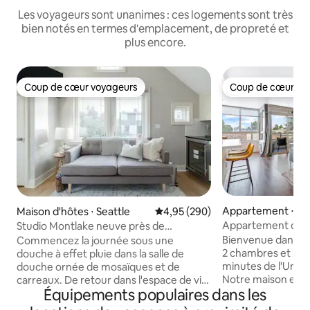
Les voyageurs sont unanimes : ces logements sont très
bien notés en termes d'emplacement, de propreté et
plus encore.
Coup de cœur voyageurs
Coup de cœur vo
Coup de cœur voyageurs
Coup de cœur vo
Appartement ⋅ Sea
Maison d'hôtes ⋅ Seattle
Évaluation moyenne sur la base 
4,95 (290)
Appartement confo
Studio Montlake neuve près de
2 salles de bain, à
l'Université de Washington
Bienvenue dans n
Commencez la journée sous une
l'université de Wa
2 chambres et 2 sa
douche à effet pluie dans la salle de
minutes de l'Univ
douche ornée de mosaïques et de
Notre maison est
carreaux. De retour dans l'espace de vie
Équipements populaires dans les
meublée et à 10 m
principal, les nombreuses fenêtres et les
l'Université de Wa
plafonds voûtés assurent beaucoup de