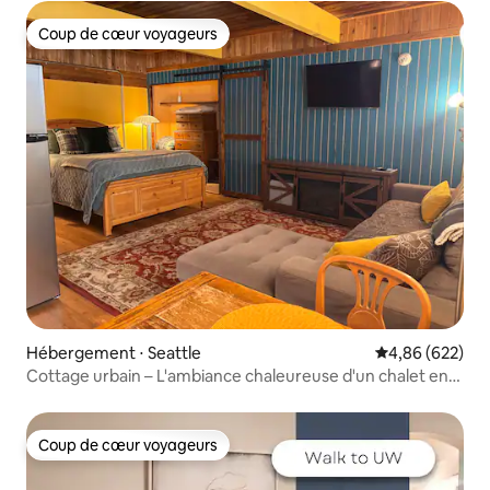
Coup de cœur voyageurs
Coup de cœur voyageurs
Hébergement ⋅ Seattle
Évaluation moy
4,86 (622)
Cottage urbain – L'ambiance chaleureuse d'un chalet en
ville
Coup de cœur voyageurs
Coup de cœur voyageurs