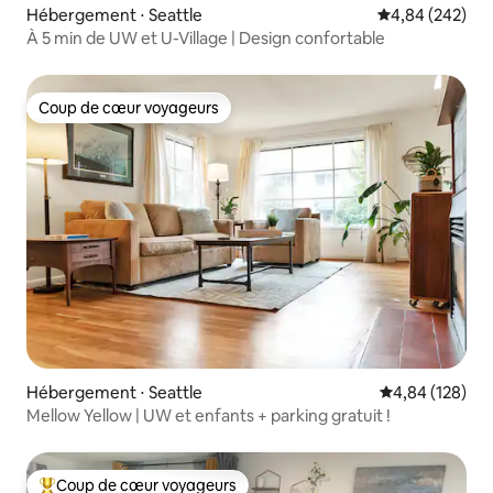
Hébergement ⋅ Seattle
Évaluation moy
4,84 (242)
À 5 min de UW et U-Village | Design confortable
Coup de cœur voyageurs
Coup de cœur voyageurs
Hébergement ⋅ Seattle
Évaluation moy
4,84 (128)
Mellow Yellow | UW et enfants + parking gratuit !
Coup de cœur voyageurs