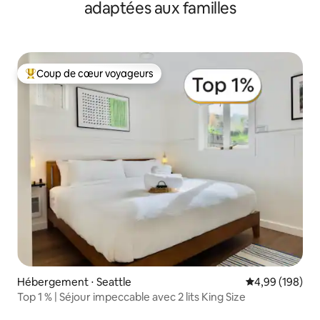
adaptées aux familles
Coup de cœur voyageurs
Coups de cœur voyageurs les plus appréciés
Hébergement ⋅ Seattle
Évaluation moy
4,99 (198)
Top 1 % | Séjour impeccable avec 2 lits King Size