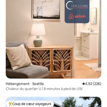
Hébergement ⋅ Seattle
Évaluation moy
4,92 (226)
Chaleur du quartier U | 8 minutes à pied de UW
Coup de cœur voyageurs
Coups de cœur voyageurs les plus appréciés