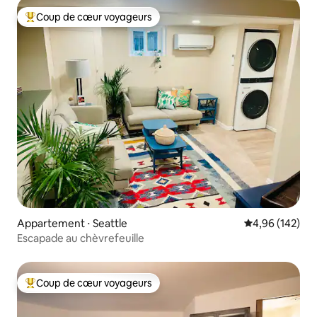
Coup de cœur voyageurs
Coups de cœur voyageurs les plus appréciés
Appartement ⋅ Seattle
Évaluation moy
4,96 (142)
Escapade au chèvrefeuille
Coup de cœur voyageurs
Coups de cœur voyageurs les plus appréciés