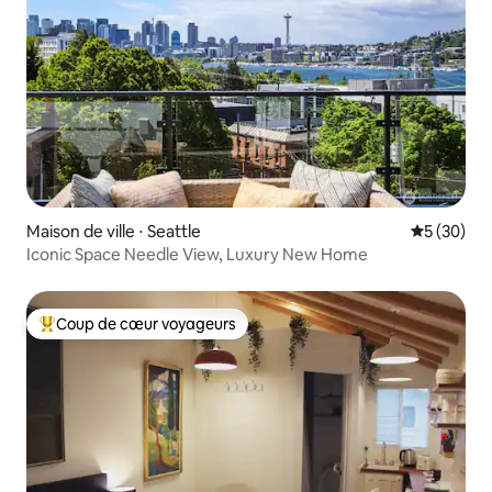
Maison de ville ⋅ Seattle
Évaluation
5 (30)
Iconic Space Needle View, Luxury New Home
Coup de cœur voyageurs
Coups de cœur voyageurs les plus appréciés