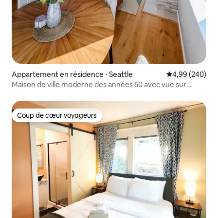
Appartement en résidence ⋅ Seattle
Évaluation moy
4,99 (240)
Maison de ville moderne des années 50 avec vue sur
Beacon Hill
Coup de cœur voyageurs
Coup de cœur voyageurs