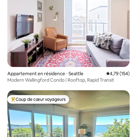
Appartement en résidence ⋅ Seattle
Évaluation moy
4,79 (154)
Modern Wallingford Condo | Rooftop, Rapid Transit
Coup de cœur voyageurs
Coups de cœur voyageurs les plus appréciés