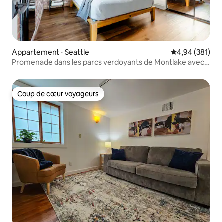
Appartement ⋅ Seattle
Évaluation moy
4,94 (381)
Promenade dans les parcs verdoyants de Montlake avec
climatisation
Coup de cœur voyageurs
Coup de cœur voyageurs