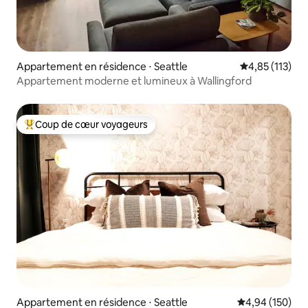
Appartement en résidence ⋅ Seattle
Évaluation moy
4,85 (113)
Appartement moderne et lumineux à Wallingford
Coup de cœur voyageurs
Coups de cœur voyageurs les plus appréciés
Appartement en résidence ⋅ Seattle
Évaluation moy
4,94 (150)