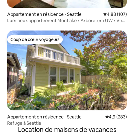
Appartement en résidence ⋅ Seattle
Évaluation moy
4,88 (107)
Lumineux appartement Montlake • Arboretum UW • Vue
• Climatisation
Coup de cœur voyageurs
Coup de cœur voyageurs
Appartement en résidence ⋅ Seattle
Évaluation mo
4,9 (283)
Refuge à Seattle
Location de maisons de vacances