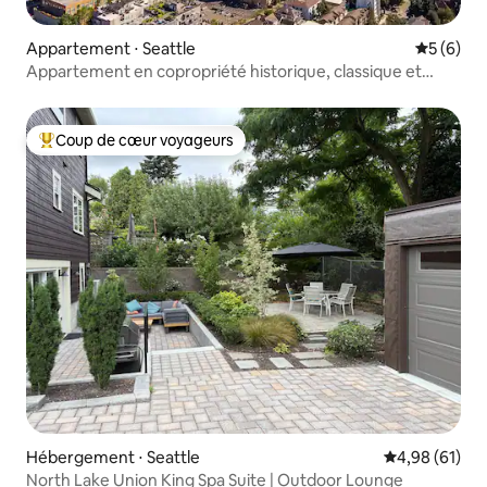
Appartement ⋅ Seattle
Évaluatio
5 (6)
Appartement en copropriété historique, classique et
élégant dans le quartier d'UW
Coup de cœur voyageurs
Coups de cœur voyageurs les plus appréciés
Hébergement ⋅ Seattle
Évaluation mo
4,98 (61)
North Lake Union King Spa Suite | Outdoor Lounge