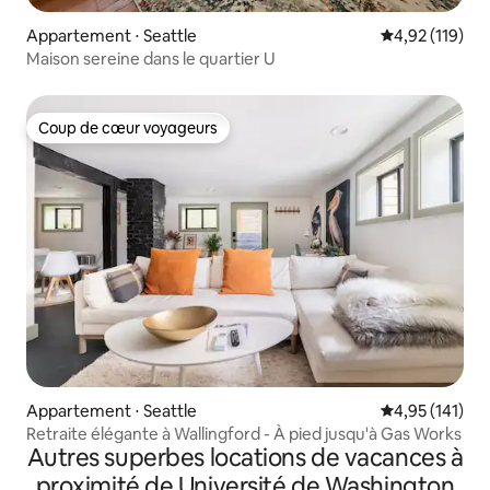
Appartement ⋅ Seattle
Évaluation moy
4,92 (119)
Maison sereine dans le quartier U
Coup de cœur voyageurs
Coup de cœur voyageurs
Appartement ⋅ Seattle
Évaluation moy
4,95 (141)
Retraite élégante à Wallingford - À pied jusqu'à Gas Works
Autres superbes locations de vacances à
proximité de Université de Washington