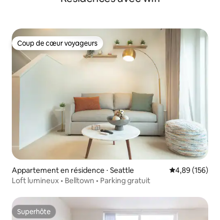
Coup de cœur voyageurs
Coup de cœur voyageurs
Appartement en résidence ⋅ Seattle
Évaluation moy
4,89 (156)
Loft lumineux • Belltown • Parking gratuit
Superhôte
Superhôte