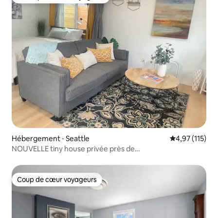
Coups de cœur voyageurs les plus appréciés
Hébergement ⋅ Seattle
Évaluation moy
4,97 (115)
NOUVELLE tiny house privée près de
GreenLake/Lightrail/I-5
Coup de cœur voyageurs
Coup de cœur voyageurs