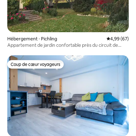
Hébergement ⋅ Pichling
Évaluation mo
4,99 (67)
Appartement de jardin confortable près du circuit de
Formule 1
Coup de cœur voyageurs
Coup de cœur voyageurs