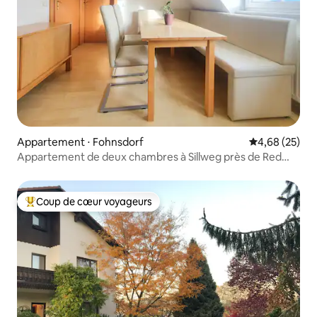
Appartement ⋅ Fohnsdorf
Évaluation mo
4,68 (25)
Appartement de deux chambres à Sillweg près de Red
Bull Ring
Coup de cœur voyageurs
Coups de cœur voyageurs les plus appréciés