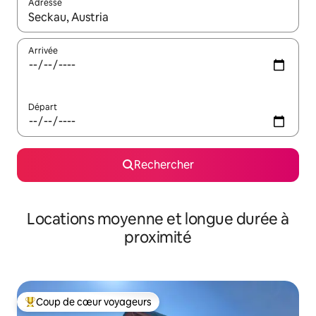
Adresse
Lorsque les résultats s'affichent, utilisez les flèches vers le hau
Arrivée
Départ
Rechercher
Locations moyenne et longue durée à
proximité
Coup de cœur voyageurs
Coups de cœur voyageurs les plus appréciés