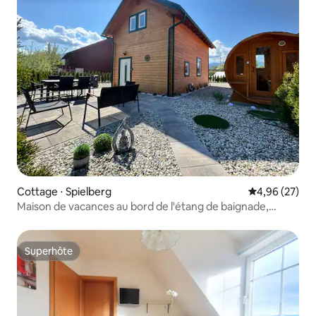
Cottage ⋅ Spielberg
Évaluation mo
4,96 (27)
Maison de vacances au bord de l'étang de baignade,
sauna, près du Red Bull Ring
Superhôte
Superhôte