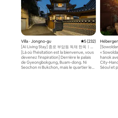
Villa ⋅ Jongno-gu
Évaluation moyenne s
5 (232)
Hébergem
[AI Living Stay] 종로 부암동 독채 한옥ㅣ웰
[Sowoldam
컴미스테익스하우스 감성 한옥스테이
Profitez d
[Là où l'hésitation est la bienvenue, vous
« Sowold
logement 
devenez l'inspiration] Derrière le palais
hanok ave
de Gyeongbokgung, Buam-dong. Ni
City-Hano
Seochon ni Bukchon, mais le quartier le
Séoul et p
plus calme de Séoul. Au bout de cette
et les étrangers.☺️
ruelle, il y avait une maison hanok privée.
en regard
Le site où Anpyeongdaegun, le prince de
hinoki (ba
Joseon, a séjourné. Au-dessus de ces
bain de p
cinq cents ans, un toit de tuiles et des
détente p
piliers en bois, La maison est construite
soleil pen
dans le style traditionnel hanok, J'ai
dans le ciel du soir 
appris ce qu'était le confort grâce aux
à pied à d
hôtels. La lumière du matin à travers la
telles qu
fenêtre à treillis, le mont Inwangsan au-
Gwanghwa