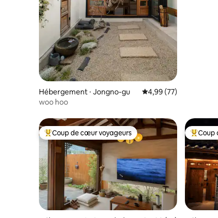
/ Hanok i
DDP / Ch
Sélection
Jusqu'à 5
Hébergement ⋅ Jongno-gu
Évaluation moyenne sur
4,99 (77)
woo hoo
Coup de cœur voyageurs
Coup 
Coups de cœur voyageurs les plus appréciés
Coups de