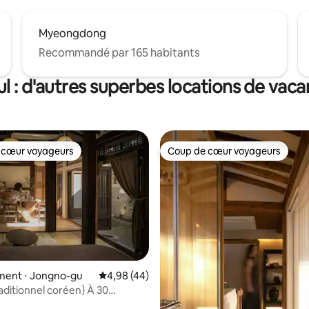
Myeongdong
Recommandé par 165 habitants
l : d'autres superbes locations de vac
 cœur voyageurs
Coup de cœur voyageurs
 cœur voyageurs
Coup de cœur voyageurs
ent ⋅ Jongno-gu
Évaluation moyenne sur la base de 44 comme
4,98 (44)
aditionnel coréen} À 30
 de la station Dongmyo-myeon