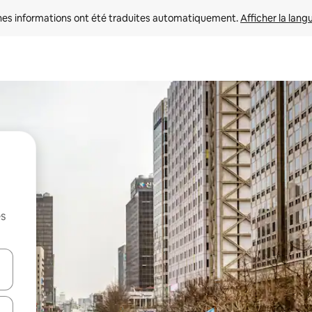
nes informations ont été traduites automatiquement. 
Afficher la lang
es
hes vers le haut et vers le bas pour les parcourir ou en appuyant et en fai