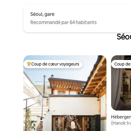
propre Séoul.
Séoul, gare
Recommandé par 64 habitants
Séou
Coup de cœur voyageurs
Coup de
Coups de cœur voyageurs les plus appréciés
Coup de
Hébergem
{Hanok tr
secondes