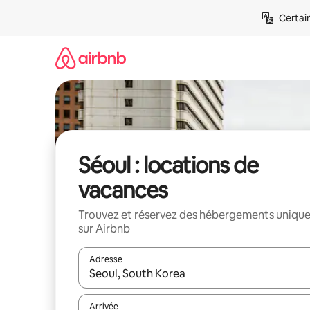
Aller
Certai
directement
au
contenu
Séoul : locations de
vacances
Trouvez et réservez des hébergements uniqu
sur Airbnb
Adresse
Lorsque les résultats s'affichent, utilisez les flèc
Arrivée