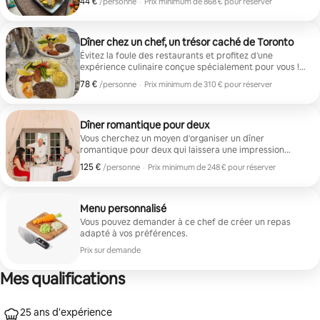
44 €
44 € par personne
/personne
·
Prix minimum de 868 € pour réserver
inoubliable !
Prix minimum de 868 € pour réserver
Dîner chez un chef, un trésor caché de Toronto
Évitez la foule des restaurants et profitez d'une
expérience culinaire conçue spécialement pour vous !
Ce que vous obtenez : 3 plats (entrée, plat, dessert),
78 €
78 € par personne
/personne
·
Prix minimum de 310 € pour réserver
service de chef professionnel, dressage de type
Prix minimum de 310 € pour réserver
restaurant. Parfait pour les soirées en amoureux, les
anniversaires et les petits rassemblements.
Dîner romantique pour deux
Vous cherchez un moyen d'organiser un dîner
romantique pour deux qui laissera une impression
durable à votre moitié ? Créez une soirée mémorable
125 €
125 € par personne
/personne
·
Prix minimum de 248 € pour réserver
et intime en choisissant votre repas idéal.
Prix minimum de 248 € pour réserver
Menu personnalisé
Vous pouvez demander à ce chef de créer un repas
adapté à vos préférences.
Prix sur demande
Mes qualifications
25 ans d'expérience