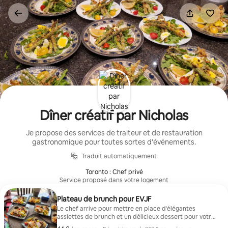
Aller
directement
au
contenu
Dîner créatif par Nicholas
Je propose des services de traiteur et de restauration
gastronomique pour toutes sortes d'événements.
Traduit automatiquement
Toronto : Chef privé
Service proposé dans votre logement
Plateau de brunch pour EVJF
Le chef arrive pour mettre en place d'élégantes
assiettes de brunch et un délicieux dessert pour votre
enterrement de vie de jeune fille. Parfait pour une fête