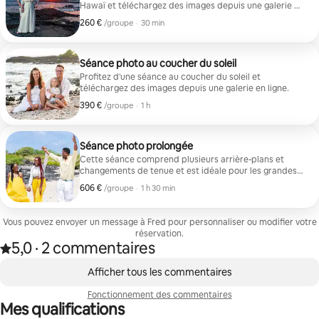
Hawaï et téléchargez des images depuis une galerie en
ligne.
260 €
260 € par groupe
,
/groupe
·
30 min
Séance photo au coucher du soleil
Profitez d'une séance au coucher du soleil et
téléchargez des images depuis une galerie en ligne.
390 €
390 € par groupe
,
/groupe
·
1 h
Séance photo prolongée
Cette séance comprend plusieurs arrière-plans et
changements de tenue et est idéale pour les grandes
familles. Téléchargez des images à partir d’une galerie
606 €
606 € par groupe
,
/groupe
·
1 h 30 min
en ligne.
Vous pouvez envoyer un message à Fred pour personnaliser ou modifier votre
réservation.
5,0
·
2 commentaires
5,0 sur 5 étoiles, issue de 2 commentaires
,
0 sur 0 élément visible
Afficher tous les commentaires
Fonctionnement des commentaires
Mes qualifications