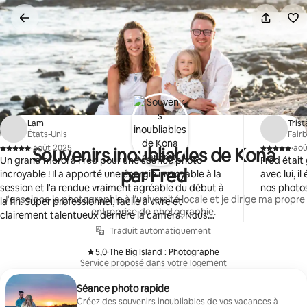
Aller
directement
au
contenu
Lam
Trist
États-Unis
Fair
·
août 2025
·
aoû
Souvenirs inoubliables de Kona
,
,
Un grand merci à Fred pour une séance photo
Fred était 
par Fred
incroyable ! Il a apporté une énergie incroyable à la
avec lui, il
session et l'a rendue vraiment agréable du début à
nos photos
J'enseigne la photographie à l'université locale et je dirige ma propre
la fin. Super professionnel, facile à vivre et
entreprise de photographie.
clairement talentueux derrière la caméra. Nous
apprécions vraiment votre talent et votre énergie.
Traduit automatiquement
Nous avons hâte de découvrir la prochaine
5,0
·
The Big Island : Photographe
expérience !
,
Service proposé dans votre logement
Séance photo rapide
Créez des souvenirs inoubliables de vos vacances à