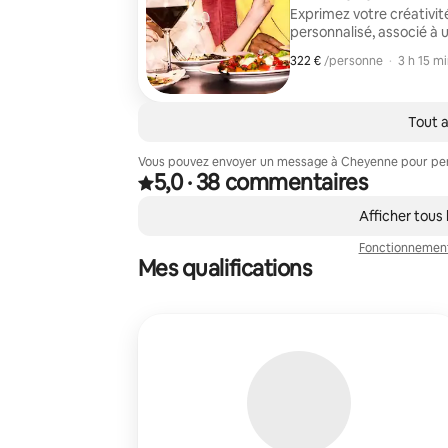
Exprimez votre créativité
personnalisé, associé à 
texture, des torsades ou d
322 €
322 € par personne
,
/personne
·
3 h 15 mi
concerts, la Pride, les s
inoubliables.
Tout a
Vous pouvez envoyer un message à Cheyenne pour perso
5,0
·
38 commentaires
5,0 sur 5 étoiles, issue de 38 commentaires
,
0 sur 0 élément visible
Afficher tous
Fonctionnemen
Mes qualifications