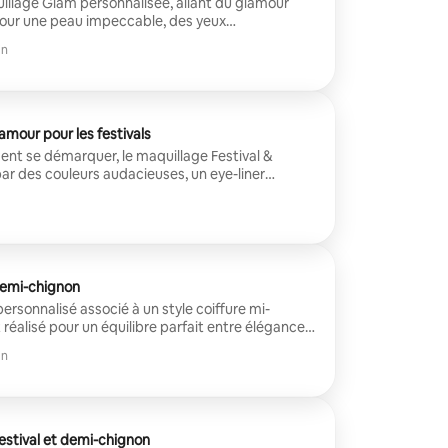
illage Glam personnalisée, allant du glamour
pour une peau impeccable, des yeux
un contour sculpté et un fini longue durée.
in
c Blowout & Styling, en choisissant des styles
ses, bouclés ou ondulés.
amour pour les festivals
ent se démarquer, le maquillage Festival &
par des couleurs audacieuses, un eye-liner
, des strass et un style artistique affirmé. En
 & Styling, choisissez des styles épurés,
s ou ondulés. Parfait pour l'EDC, les festivals, les
e et les événements créatifs.
demi-chignon
rsonnalisé associé à un style coiffure mi-
éalisé pour un équilibre parfait entre élégance
ne peau impeccable, d'yeux définis, d'un contour
in
e aux boucles douces, aux ondulations, aux
 adaptée à votre vision.
estival et demi-chignon