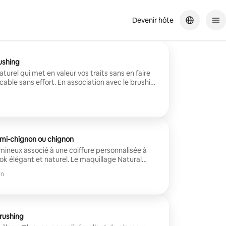
Devenir hôte
ushing
turel qui met en valeur vos traits sans en faire
cable sans effort. En association avec le brushing
isissez un brushing élégant ou volumineux sur
 mise en forme personnalisée, lisse, bouclée ou
s. Parfait pour une élégance au quotidien et
ales.
emi-chignon ou chignon
umineux associé à une coiffure personnalisée à
ook élégant et naturel. Le maquillage Natural
 traits avec une définition douce, tandis que
in
nnalisée avec des boucles, des ondulations, des
Parfait pour les fêtes prénuptiales, les photos de
tions spéciales.
rushing