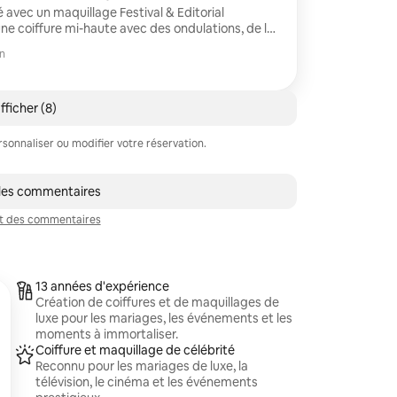
 avec un maquillage Festival & Editorial
une coiffure mi-haute avec des ondulations, de la
es tresses. Parfait pour l'EDC, les festivals, les
n
éances photo, la vie nocturne et les célébrations
fficher (8)
nnaliser ou modifier votre réservation.
 les commentaires
t des commentaires
13 années d'expérience
Création de coiffures et de maquillages de
luxe pour les mariages, les événements et les
moments à immortaliser.
Coiffure et maquillage de célébrité
Reconnu pour les mariages de luxe, la
télévision, le cinéma et les événements