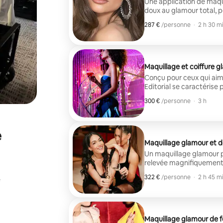
Une application de maqu
doux au glamour total, 
magnifiquement définis, 
287 €
287 € par personne
,
/personne
·
2 h 30 m
Complétez votre look ave
élégants, volumineux, lis
Maquillage et coiffure gl
Conçu pour ceux qui aim
Editorial se caractérise 
graphique, des paillettes
300 €
300 € par personne
,
/personne
·
3 h
association avec Blowout
volumineux, raides, bouclé
concerts, la vie nocturn
e
Maquillage glamour et 
Un maquillage glamour pe
relevée magnifiquement r
et glamour. Profitez d'u
322 €
322 € par personne
,
/personne
·
2 h 45 m
é
sculpté et d'une coiffur
torsades ou aux tresses,
Maquillage glamour de f