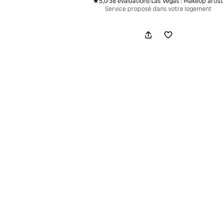
5,0
·
38 évaluations
·
Las Vegas : Makeup artist
,
,
Service proposé dans votre logement