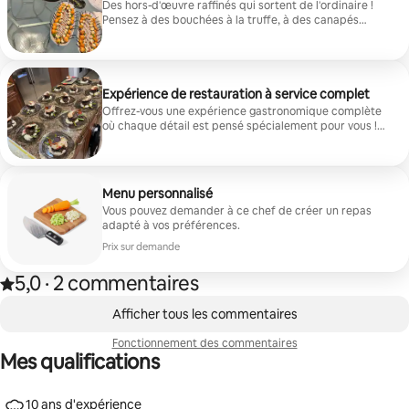
Des hors-d'œuvre raffinés qui sortent de l'ordinaire !
Pensez à des bouchées à la truffe, à des canapés
présentés avec soin et à des saveurs du monde entier.
Parfaitement conçu pour épater les voyageurs et
donner le ton pour une expérience culinaire
inoubliable !
Expérience de restauration à service complet
Offrez-vous une expérience gastronomique complète
où chaque détail est pensé spécialement pour vous !
Des menus élaborés par des chefs, une présentation
de qualité restaurant et un service sans faille dans le
confort de votre propre maison. Asseyez-vous,
détendez-vous et savourez chaque plat. C'est la vie
Menu personnalisé
que vous méritez, réservez maintenant !
Vous pouvez demander à ce chef de créer un repas
adapté à vos préférences.
Prix sur demande
5,0
·
2 commentaires
5,0 sur 5 étoiles, issue de 2 commentaires
,
0 sur 0 élément visible
Afficher tous les commentaires
Fonctionnement des commentaires
Mes qualifications
10 ans d'expérience