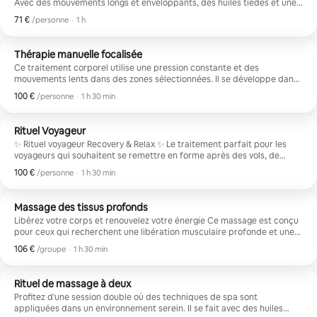
Avec des mouvements longs et enveloppants, des huiles tièdes et une
aromathérapie réconfortante, elle aide à stimuler la circulation et à
71 €
71 € par personne
,
/personne
·
1 h
libérer les tensions.
Thérapie manuelle focalisée
Ce traitement corporel utilise une pression constante et des
mouvements lents dans des zones sélectionnées. Il se développe dans
un environnement relaxant aux huiles essentielles.
100 €
100 € par personne
,
/personne
·
1 h 30 min
Rituel Voyageur
✨ Rituel voyageur Recovery & Relax ✨ Le traitement parfait pour les
voyageurs qui souhaitent se remettre en forme après des vols, de
longues promenades ou des journées intenses à explorer la ville. Une
100 €
100 € par personne
,
/personne
·
1 h 30 min
expérience complète qui allie bien-être, repos et remise en forme
physique. Un traitement axé sur la libération des tensions dans le dos,
la réduction de la lourdeur et la détente des jambes fatiguées, qui se
Massage des tissus profonds
termine par un délicieux massage des pieds.
Libérez votre corps et renouvelez votre énergie Ce massage est conçu
pour ceux qui recherchent une libération musculaire profonde et une
relaxation totale du corps et de l'esprit. Nous travaillons sur les
106 €
106 € par groupe
,
/groupe
·
1 h 30 min
couches profondes du muscle pour soulager les tensions accumulées,
le stress et les douleurs causées par la fatigue ou le mouvement
constant du voyage.
Rituel de massage à deux
Profitez d'une session double où des techniques de spa sont
appliquées dans un environnement serein. Il se fait avec des huiles