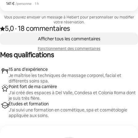
tièdes et de l'aromathérapie.
141 €
141 € par personne
,
/personne
·
1 h
Vous pouvez envoyer un message à Hebert pour personnaliser ou modifier
votre réservation.
5,0
·
18 commentaires
5,0 sur 5 étoiles, issue de 18 commentaires
,
0 sur 0 élément visible
Afficher tous les commentaires
Fonctionnement des commentaires
Mes qualifications
15 ans d'expérience
Je maîtrise les techniques de massage corporel, facial et
différents soins spa.
Point fort de ma carrière
J'ai créé des espaces à Del Valle, Condesa et Colonia Roma dont
je suis très fière.
Études et formation
J'ai suivi une formation en cosmétique, spa et cosmétologie
appliquée aux soins.