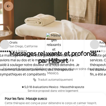
Aller
directement
au
contenu
Oralis
Rub
San Diego, Californie
Weeh
·
Il y a 3 jours
·
Il 
Massages relaxants et profonds
,
,
Le massage en couple était génial, mon mari et moi
J'hésite g
par Hebert
avions mal au dos et le massage était parfait, il a
services. 
aidé à soulager notre douleur et à nous détendre. Je
thérapeute
J'ai ouvert 3 espaces dédiés aux massages et aux soins du visage à
recommanderai certainement, des thérapeutes
les douleu
Mexico.
sympathiques et compétents
fin, a été
de m'inscr
Traduit automatiquement
Naomi m'a 
5,0
·
18 évaluations
·
Mexico : Massothérapeute
Merci
,
,
Service proposé dans votre logement
Pour les fans : Masaje sueco
Cette thérapie est conçue pour détendre le corps et calmer l'esprit.