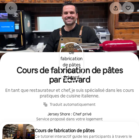
Aller
directement
au
contenu
Cours de fabrication de pâtes
par Edward
En tant que restaurateur et chef, je suis spécialisé dans les cours
pratiques de cuisine italienne.
Traduit automatiquement
Jersey Shore : Chef privé
Service proposé dans votre logement
Cours de fabrication de pâtes
Ce tutoriel interactif guide les participants à travers le