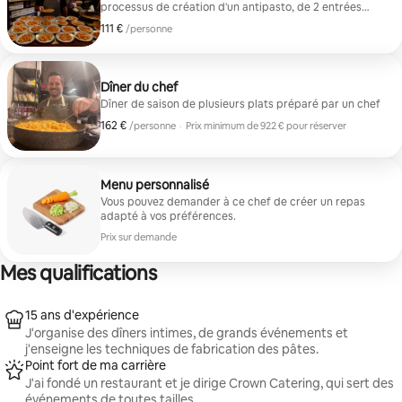
processus de création d'un antipasto, de 2 entrées
avec 2 sauces et d'un dessert gourmand. Apprenez
111 €
111 € par personne
/personne
des techniques éprouvées et dégustez une cuisine
italienne faite maison.
Dîner du chef
Dîner de saison de plusieurs plats préparé par un chef
162 €
162 € par personne
/personne
·
Prix minimum de 922 € pour réserver
Prix minimum de 922 € pour réserver
Menu personnalisé
Vous pouvez demander à ce chef de créer un repas
adapté à vos préférences.
Prix sur demande
Mes qualifications
15 ans d'expérience
J'organise des dîners intimes, de grands événements et
j'enseigne les techniques de fabrication des pâtes.
Point fort de ma carrière
J'ai fondé un restaurant et je dirige Crown Catering, qui sert des
événements de toutes tailles.