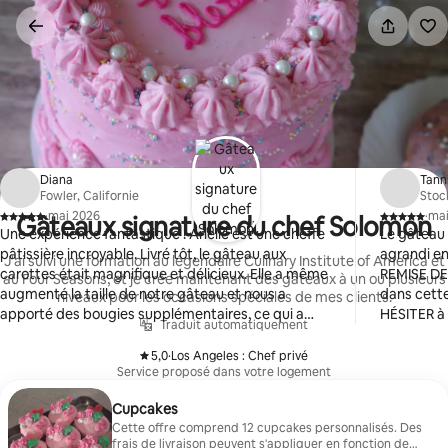
Aller
directement
au
contenu
Diana
Tann
Fowler, Californie
Stoc
·
mai 2026
·
mai
Gâteaux signature du chef Solomon
,
,
Une expérience fantastique ! Arielle est une cheffe
Le gâteau 
pâtissière incroyable. Livré tôt, le gâteau aux
agrandi e
J'ai suivi une formation au légendaire Culinary Institute of America et
carottes était magnifique et délicieux. Elle a même
REMISE DE 
au Four Seasons, et je crée maintenant des gâteaux à un ou plusieurs
augmenté la taille de notre gâteau et nous a
dans cett
niveaux pour les occasions spéciales de mes clients.
apporté des bougies supplémentaires, ce qui a
HÉSITER à 
Traduit automatiquement
rendu notre gâteau très spécial. Merci pour
l'excellent service.
5,0
·
Los Angeles : Chef privé
,
Service proposé dans votre logement
Cupcakes
Cette offre comprend 12 cupcakes personnalisés. Des
frais de livraison peuvent s'appliquer en fonction de