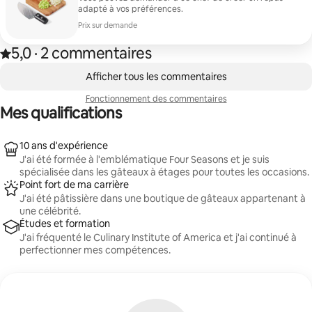
adapté à vos préférences.
Prix sur demande
5,0
·
2 commentaires
5,0 sur 5 étoiles, issue de 2 commentaires
,
0 sur 0 élément visible
Afficher tous les commentaires
Fonctionnement des commentaires
Mes qualifications
10 ans d'expérience
J'ai été formée à l'emblématique Four Seasons et je suis
spécialisée dans les gâteaux à étages pour toutes les occasions.
Point fort de ma carrière
J'ai été pâtissière dans une boutique de gâteaux appartenant à
une célébrité.
Études et formation
J'ai fréquenté le Culinary Institute of America et j'ai continué à
perfectionner mes compétences.