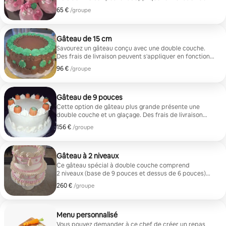
l'adresse de livraison.
65 €
65 € par groupe
/groupe
Gâteau de 15 cm
Savourez un gâteau conçu avec une double couche.
Des frais de livraison peuvent s'appliquer en fonction
de l'adresse de livraison.
96 €
96 € par groupe
/groupe
Gâteau de 9 pouces
Cette option de gâteau plus grande présente une
double couche et un glaçage. Des frais de livraison
peuvent s'appliquer en fonction de l'adresse de
156 €
156 € par groupe
/groupe
livraison.
Gâteau à 2 niveaux
Ce gâteau spécial à double couche comprend
2 niveaux (base de 9 pouces et dessus de 6 pouces)
avec un glaçage élaboré. Le prix de départ pour cette
260 €
260 € par groupe
/groupe
option est de 300 $. Des frais de livraison peuvent
s'appliquer en fonction de l'adresse de livraison.
Menu personnalisé
Vous pouvez demander à ce chef de créer un repas