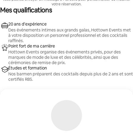
votre événement, ainsi que de la sélection de cocktails
votre réservation.
que vous aurez choisie. Contactez-nous pour finaliser
Mes qualifications
les détails !
20 ans d'expérience
Des événements intimes aux grands galas, Hottown Events met
à votre disposition un personnel professionnel et des cocktails
raffinés.
Point fort de ma carrière
Hottown Events organise des événements privés, pour des
marques de mode de luxe et des célébrités, ainsi que des
cérémonies de remise de prix.
Études et formation
Nos barmen préparent des cocktails depuis plus de 2 ans et sont
certifiés RBS.