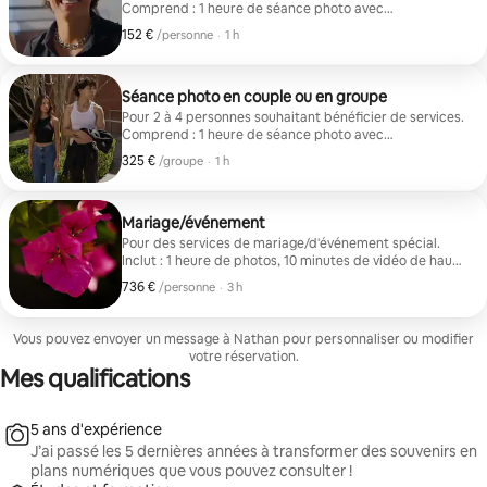
Comprend : 1 heure de séance photo avec
(1) changement de tenue et 15 photos retouchées par
152 €
152 € par personne
,
/personne
·
1 h
un professionnel (les photos sont retouchées par
Alex Myers)
Séance photo en couple ou en groupe
Pour 2 à 4 personnes souhaitant bénéficier de services.
Comprend : 1 heure de séance photo avec
(2) changements de tenue et 25 photos retouchées par
325 €
325 € par groupe
,
/groupe
·
1 h
des professionnels (les photos sont retouchées par
Alex Myers)
Mariage/événement
Pour des services de mariage/d'événement spécial.
Inclut : 1 heure de photos, 10 minutes de vidéo de haute
qualité, ainsi que (2) changements de tenue si vous le
736 €
736 € par personne
,
/personne
·
3 h
souhaitez. Les photos sont retouchées par mes soins,
Alex Myers.
Vous pouvez envoyer un message à Nathan pour personnaliser ou modifier
votre réservation.
Mes qualifications
5 ans d'expérience
J’ai passé les 5 dernières années à transformer des souvenirs en
plans numériques que vous pouvez consulter !