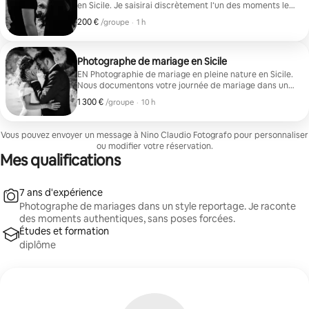
en Sicile. Je saisirai discrètement l’un des moments les
plus importants de votre vie, de manière naturelle et
200 €
200 € par groupe
,
/groupe
·
1 h
authentique. Après la demande en mariage, nous
ferons une courte promenade pour réaliser quelques
portraits spontanés de vous en tant que couple. Région
de Palerme et de Trapani. Photographe pour des
Photographe de mariage en Sicile
demandes en mariage en Sicile. Je documenterai ce
EN Photographie de mariage en pleine nature en Sicile.
moment spécial de manière naturelle et discrète.
Nous documentons votre journée de mariage dans un
Après la demande en mariage, nous prendrons
style reportage, en capturant des émotions sincères et
1 300 €
1 300 € par groupe
,
/groupe
·
10 h
quelques photos spontanées du couple. Service
des moments authentiques. FR Photographie de
disponible entre Palerme et Trapani.
mariage en Sicile dans un style reportage. Je raconte
votre journée avec naturel, en capturant de vraies
Vous pouvez envoyer un message à Nino Claudio Fotografo pour personnaliser
émotions et des moments authentiques.
ou modifier votre réservation.
Mes qualifications
7 ans d'expérience
Photographe de mariages dans un style reportage. Je raconte
des moments authentiques, sans poses forcées.
Études et formation
diplôme