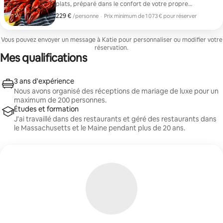
plats, préparé dans le confort de votre propre
logement Air B & B. Notre équipe préparera pour votre
229 €
229 € par personne
/personne
·
Prix minimum de 1 073 € pour réserver
groupe un « lobster bake » du Maine frais et délicieux,
Prix minimum de 1 073 € pour réserver
mais avec quelques touches raffinées. Planche à
charcuterie artisanale + petits en-cas hors d'œuvre
Vous pouvez envoyer un message à Katie pour personnaliser ou modifier votre
Chaudrée de palourdes crémeuse de Nouvelle-
réservation.
Angleterre Salade du jardin + vinaigrette maison 680 g
Mes qualifications
Homard bouilli (pêché le jour même à York) Pommes de
terre rôties à l'ail et aux herbes Maïs grillé + épinards
au beurre à l'ail Cobblers aux myrtilles individuels
3 ans d'expérience
Nous avons organisé des réceptions de mariage de luxe pour un
maximum de 200 personnes.
Études et formation
J'ai travaillé dans des restaurants et géré des restaurants dans
le Massachusetts et le Maine pendant plus de 20 ans.