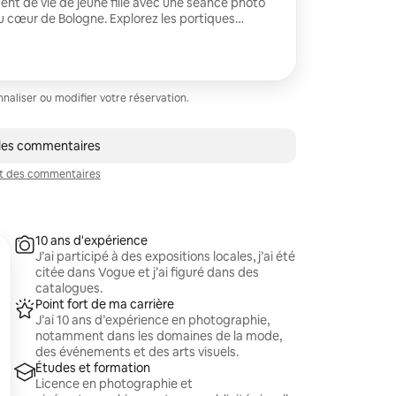
nt de vie de jeune fille avec une séance photo
 cœur de Bologne. Explorez les portiques
e, ses rues animées et ses recoins cachés
des rires authentiques, des moments
e unique de votre groupe. Vous recevrez des
retouchées pour immortaliser une journée
leurs amis.
aliser ou modifier votre réservation.
ntaire
 les commentaires
t des commentaires
10 ans d'expérience
J’ai participé à des expositions locales, j’ai été
citée dans Vogue et j’ai figuré dans des
catalogues.
Point fort de ma carrière
J’ai 10 ans d’expérience en photographie,
notamment dans les domaines de la mode,
des événements et des arts visuels.
Études et formation
Licence en photographie et