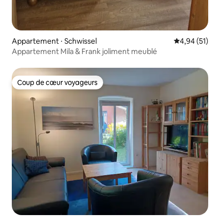
Appartement ⋅ Schwissel
Évaluation mo
4,94 (51)
Appartement Mila & Frank joliment meublé
Coup de cœur voyageurs
Coup de cœur voyageurs