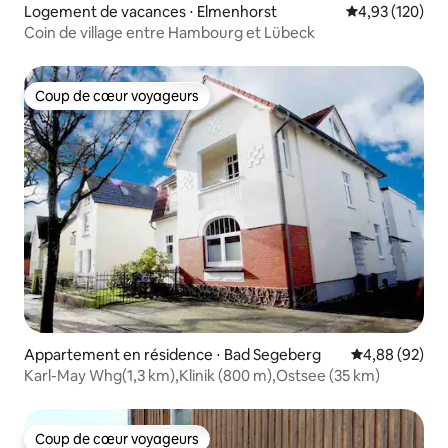
Logement de vacances ⋅ Elmenhorst
Évaluation moy
4,93 (120)
Coin de village entre Hambourg et Lübeck
Coup de cœur voyageurs
Coup de cœur voyageurs
Appartement en résidence ⋅ Bad Segeberg
Évaluation mo
4,88 (92)
Karl-May Whg(1,3 km),Klinik (800 m),Ostsee (35 km)
Coup de cœur voyageurs
Coup de cœur voyageurs