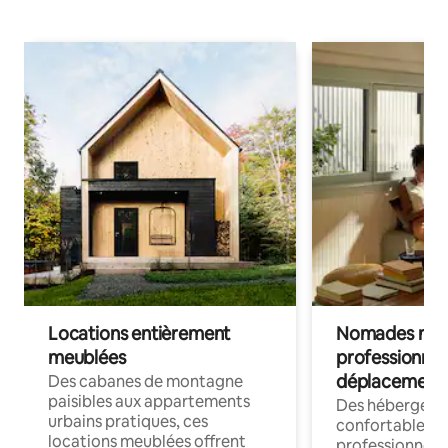
Locations entièrement
Nomades num
meublées
professionnel
déplacement
Des cabanes de montagne
paisibles aux appartements
Des hébergem
urbains pratiques, ces
confortables p
locations meublées offrent
professionnels