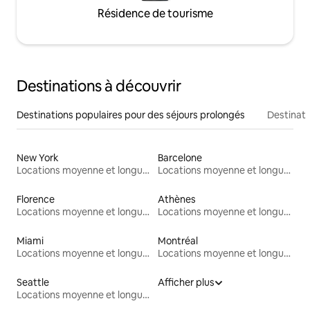
Résidence de tourisme
Destinations à découvrir
Destinations populaires pour des séjours prolongés
Destinati
New York
Barcelone
Locations moyenne et longue durée
Locations moyenne et longue durée
Florence
Athènes
Locations moyenne et longue durée
Locations moyenne et longue durée
Miami
Montréal
Locations moyenne et longue durée
Locations moyenne et longue durée
Seattle
Afficher plus
Locations moyenne et longue durée