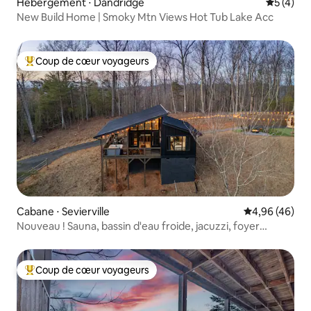
Hébergement ⋅ Dandridge
Évaluatio
5 (4)
New Build Home | Smoky Mtn Views Hot Tub Lake Acc
Coup de cœur voyageurs
Coups de cœur voyageurs les plus appréciés
Cabane ⋅ Sevierville
Évaluation mo
4,96 (46)
Nouveau ! Sauna, bassin d'eau froide, jacuzzi, foyer
extérieur et vue !
Coup de cœur voyageurs
Coups de cœur voyageurs les plus appréciés