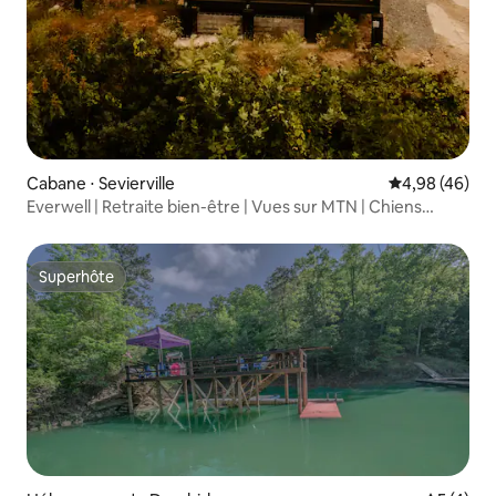
Cabane ⋅ Sevierville
Évaluation mo
4,98 (46)
Everwell | Retraite bien-être | Vues sur MTN | Chiens
bienvenus
Superhôte
Superhôte