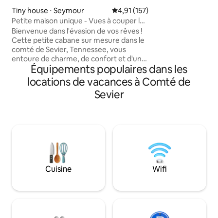
the hot tub under 
Tiny house ⋅ Seymour
Évaluation moyenne sur la base 
4,91 (157)
around the fire pi
Petite maison unique - Vues à couper le
memories. This n
souffle
Bienvenue dans l'évasion de vos rêves !
blends upscale co
Cette petite cabane sur mesure dans le
adventure
comté de Sevier, Tennessee, vous
entoure de charme, de confort et d'une
Équipements populaires dans les
vue imprenable sur les montagnes. Avec
une chambre confortable et 1,5 salle de
locations de vacances à Comté de
bain, il est parfait pour les couples ou les
Sevier
petites familles. Admirez le coucher du
soleil illuminer le ciel tous les soirs depuis
votre perchoir privé. Prêt à vous
détendre, à vous reconnecter et à vous
imprégner de la beauté ? Réservez
votre escapade inoubliable dès
aujourd'hui !
Cuisine
Wifi