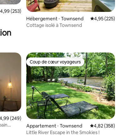
ntaires : 4,92 sur 5
valuation moyenne sur la base de 253 commentaires : 4,99 sur 5
4,99 (253)
Hébergement ⋅ Townsend
Évaluation moyenne sur
4,95 (225)
Cottage isolé à Townsend
ion
Coup de cœur voyageurs
lus appréciés
Coup de cœur voyageurs
valuation moyenne sur la base de 249 commentaires : 4,99 sur 5
4,99 (249)
bain
Appartement ⋅ Townsend
Évaluation moyenne sur
4,82 (358)
Little River Escape in the Smokies !