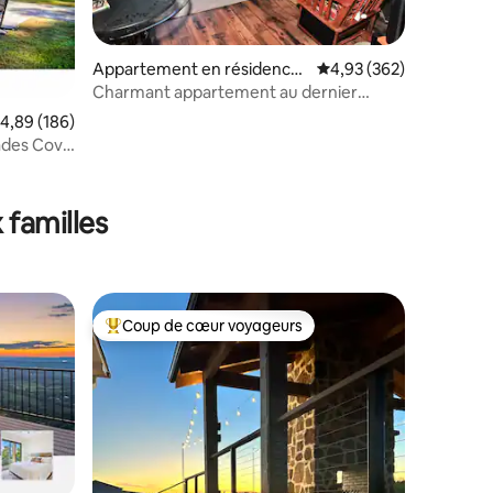
ntaires : 4,91 sur 5
Appartement en résidence
Évaluation moyenne sur
4,93 (362)
⋅ Gatlinburg
Charmant appartement au dernier
étage avec balcon privé
valuation moyenne sur la base de 186 commentaires : 4,89 sur 5
4,89 (186)
ades Cove
 familles
Coup de cœur voyageurs
Coups de cœur voyageurs les plus appréciés