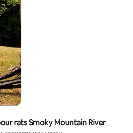
sant glisser.
pour rats Smoky Mountain River