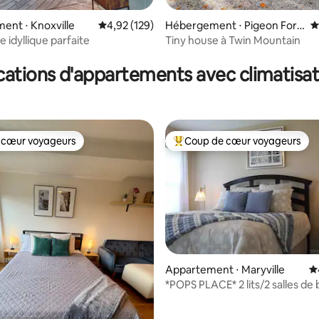
nt ⋅ Knoxville
Évaluation moyenne sur la base de 129 comme
4,92 (129)
Hébergement ⋅ Pigeon Forg
É
e
 idyllique parfaite
Tiny house à Twin Mountain
la base de 201 commentaires : 4,99 sur 5
cations d'appartements avec climatisat
 cœur voyageurs
Coup de cœur voyageurs
 cœur voyageurs
Coups de cœur voyageurs les p
Appartement ⋅ Maryville
É
*POPS PLACE* 2 lits/2 salles de 
la base de 168 commentaires : 4,97 sur 5
Garage.