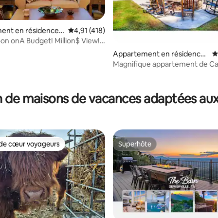
ent en résidence ⋅
Évaluation moyenne sur la base de 418 comme
4,91 (418)
g
n onA Budget! Million$ View!
 $90
Appartement en résidence
É
⋅ Townsend
Magnifique appartement de C
avec piscine communautaire !
la base de 106 commentaires : 4,96 sur 5
 de maisons de vacances adaptées aux
de cœur voyageurs
Superhôte
 cœur voyageurs les plus appréciés
Superhôte