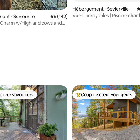
Hébergement ⋅ Sevierville
É
Vues incroyables | Piscine chauf
nt ⋅ Sevierville
Évaluation moyenne sur la base de 142 co
5 (142)
Cuisine gastronomique
 Charm w/Highland cows and
la base de 187 commentaires : 4,94 sur 5
er
 cœur voyageurs
Coup de cœur voyageurs
 cœur voyageurs
Coups de cœur voyageurs les p