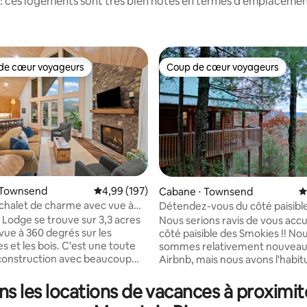
: ces logements sont très bien notés en termes d'emplacement
de cœur voyageurs
Coup de cœur voyageurs
 cœur voyageurs les plus appréciés
Coup de cœur voyageurs
 Townsend
Évaluation moyenne sur la base de 197 commen
4,99 (197)
Cabane ⋅ Townsend
É
halet de charme avec vue à
Détendez-vous du côté paisibl
 la base de 156 commentaires : 4,97 sur 5
,3 acres
Smoky Mountains
y Lodge se trouve sur 3,3 acres
Nous serions ravis de vous accuei
vue à 360 degrés sur les
côté paisible des Smokies !! Nous
 et les bois. C'est une toute
sommes relativement nouveau
construction avec beaucoup
Airbnb, mais nous avons l'habi
s calmes pour se détendre.
proposer des séjours merveille
s prêté attention aux détails
notre logement de Townsend. Situé à 2
s les locations de vacances à proximi
tion avec des lits moelleux, un
miles en haut de la montagne d