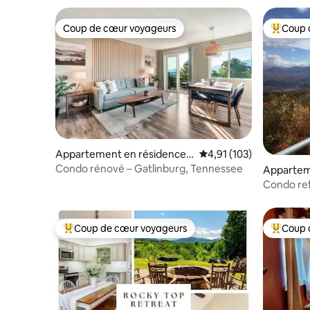
Coup de cœur voyageurs
Coup 
Coup de cœur voyageurs
Coups de
Appartement en résidence ⋅
Évaluation moyenne sur
4,91 (103)
Gatlinburg
Condo rénové – Gatlinburg, Tennessee
Appartem
⋅ Gatlinb
Condo re
Coup de cœur voyageurs
Coup 
Coups de cœur voyageurs les plus appréciés
Coups de