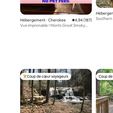
Hébergeme
Southern
Hébergement ⋅ Cherokee
Évaluation moyenne sur 
4,94 (187)
fallow de
Vue imprenable ! Monts Great Smoky
Animaux acceptés Randonneurs
Coup de cœur voyageurs
Coup de
Coups de cœur voyageurs les plus appréciés
Coup de