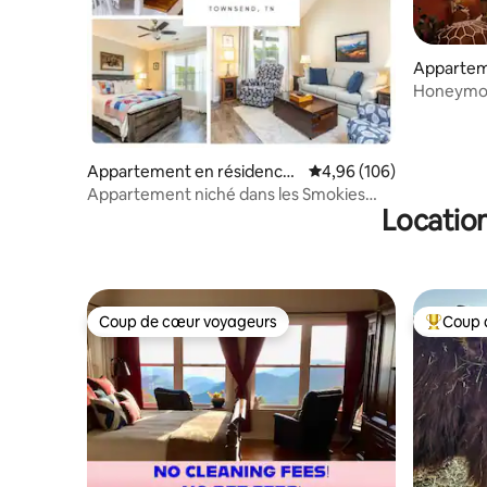
Appartem
Gatlinbur
Honeymoo
Seasonal
Appartement en résidence
Évaluation moyenne sur 
4,96 (106)
⋅ Townsend
Appartement niché dans les Smokies
Location
avec piscine !
Coup de cœur voyageurs
Coup 
Coup de cœur voyageurs
Coups de