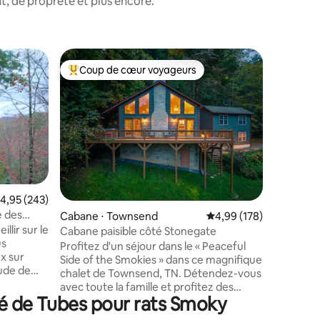
, de propreté et plus encore.
Cottage 
Coup de cœur voyageurs
Coup
Coups de cœur voyageurs les plus appréciés
Coups d
Cabin of 
GSMNP
REMARQUE
du GSMNP
le dit Ai
avec de l
2. Surplombant la Little River et situé sur
la piste 
moins de
Parc natio
taires : 4,99 sur 5
valuation moyenne sur la base de 243 commentaires : 4,95 sur 5
4,95 (243)
par rappo
e des
Cabane ⋅ Townsend
Évaluation moyenne sur
4,99 (178)
Hollow. A
llir sur le
(les marc
Cabane paisible côté Stonegate
difficiles
Profitez d'un séjour dans le « Peaceful
x sur
d'espace 
Side of the Smokies » dans ce magnifique
tude de
Caboose e
chalet de Townsend, TN. Détendez-vous
ux dans
Découvre
avec toute la famille et profitez des
Casa Ca
té de Tubes pour rats Smoky
équipements exceptionnels tels qu'une
epuis le
grande terrasse, un jacuzzi, un salon