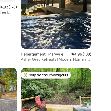
valuation moyenne sur la base de 178 commentaires : 4,92 sur 5
4,92 (178)
fée |
mmentaires : 5 sur 5
Hébergement ⋅ Maryville
Évaluation moyenne sur
4,96 (108)
Asher Grey Retreats | Modern Home in
the Smokies
Coup de cœur voyageurs
lus appréciés
Coups de cœur voyageurs les plus appréciés