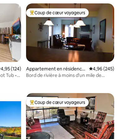
Coup de cœur voyageurs
Coups de cœur voyageurs les plus appréciés
valuation moyenne sur la base de 124 commentaires : 4,95 sur 5
4,95 (124)
Appartement en résidence
Évaluation moyenne sur
4,96 (245)
⋅ Sevierville
ot Tub •
Bord de rivière à moins d'un mile de
taires : 4,94 sur 5
Pigeon Forge !
Coup de cœur voyageurs
lus appréciés
Coups de cœur voyageurs les plus appréciés