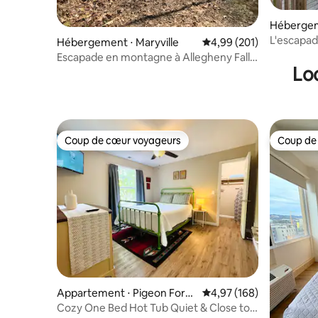
Hébergeme
L'escapade
Hébergement ⋅ Maryville
Évaluation moyenne sur 
4,99 (201)
Escapade en montagne à Allegheny Falls
Lo
- Maryville, Tennessee
Coup de cœur voyageurs
Coup de
Coup de cœur voyageurs
Coup de
Appartement ⋅ Pigeon Forg
Évaluation moyenne sur 
4,97 (168)
e
Cozy One Bed Hot Tub Quiet & Close to