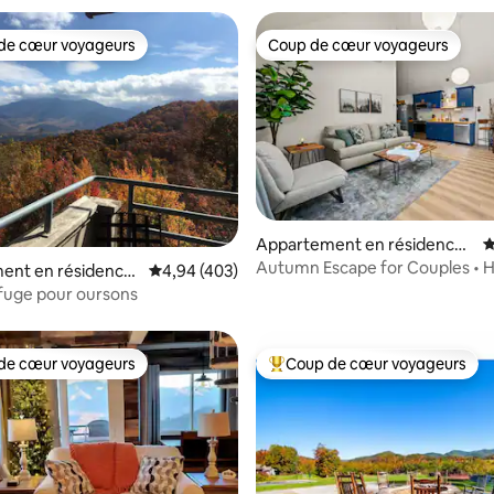
de cœur voyageurs
Coup de cœur voyageurs
 cœur voyageurs les plus appréciés
Coup de cœur voyageurs
Appartement en résidence ⋅
É
 la base de 103 commentaires : 4,91 sur 5
Sevierville
Autumn Escape for Couples • H
ent en résidence
Évaluation moyenne sur la base de 403 commen
4,94 (403)
Fire Pit
urg
fuge pour oursons
de cœur voyageurs
Coup de cœur voyageurs
 cœur voyageurs les plus appréciés
Coups de cœur voyageurs les p