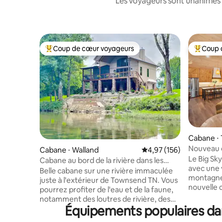
Les voyageurs sont unanimes 
Coup de cœur voyageurs
Coup 
Coups de cœur voyageurs les plus appréciés
Coups de
Cabane ⋅
Nouveau c
Cabane ⋅ Walland
Évaluation moyenne sur
4,97 (156)
360° sur 3
Le Big Sk
Cabane au bord de la rivière dans les
avec une 
Great Smoky Mountains
Belle cabane sur une rivière immaculée
montagnes
juste à l'extérieur de Townsend TN. Vous
nouvelle 
pourrez profiter de l'eau et de la faune,
d'endroit
notamment des loutres de rivière, des
Nous avon
Équipements populaires dan
pygargues à tête blanche, des hérons
de concep
bleus, de divers canards, des balbuzards