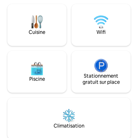
groupe d'amis. No
chaises longues. Magnifique vue sur la
invités de rester 
forêt ! Salle à manger et barbecue à
profiter d'une ma
l'extérieur. Il y a un grand barbecue
atmosphère tranqui
confortable et un barbecue électrique. Il
et la plage de sab
y a des jouets pour enfants. À 10 min de
Cuisine
Wifi
pour laquelle le lit
l'ARÉNA DE LA MER NOIRE !
célèbre.
Stationnement
Piscine
gratuit sur place
Climatisation