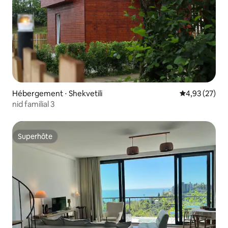
Hébergement ⋅ Shekvetili
Évaluation mo
4,93 (27)
nid familial 3
Superhôte
Superhôte