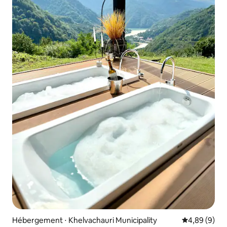
Hébergement ⋅ Khelvachauri Municipality
Évaluation m
4,89 (9)