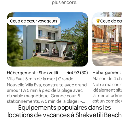
plus encore.
Coup de cœur voyageurs
Coup de cœur 
Coup de cœur voyageurs
Coups de cœur vo
Hébergement ⋅ Ka
Hébergement ⋅ Shekvetili
Évaluation moyenne sur la base
4,93 (30)
Maison de 4 cham
Villa Eva | 5 min de la mer | Grande
dans la forêt de p
terrasse
Notre maison en b
Nouvelle Villa Eva, construite avec grand
idéalement située
amour ! À 5 min à pied de la plage avec
la mer et admirent
du sable magnétique. Grande cour. 5
est un complexe h
stationnements. À 5 min de la plage ! -
Équipements populaires dans les
de pins. La maison
1er étage 1 chambre, grand salon avec
accueillir 9 person
cuisine, salle d'eau avec douche. - 2E
locations de vacances à Shekvetili Beach
chambres avec sal
étages : 3 chambres, 2 balcons, salle
3 balcons et est é
d'eau avec douche. - 3e étage : une
nécessaire pour un
grande terrasse pour tout le toit avec