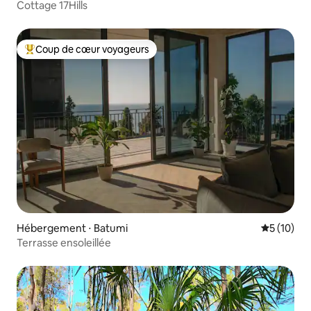
Cottage 17Hills
Coup de cœur voyageurs
Coups de cœur voyageurs les plus appréciés
Hébergement ⋅ Batumi
Évaluation
5 (10)
Terrasse ensoleillée