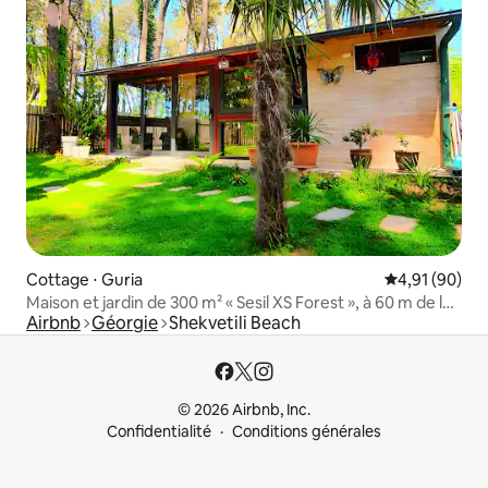
Cottage ⋅ Guria
Évaluation mo
4,91 (90)
Maison et jardin de 300 m² « Sesil XS Forest », à 60 m de la
Airbnb
Géorgie
Shekvetili Beach
plage.
© 2026 Airbnb, Inc.
Confidentialité
Conditions générales