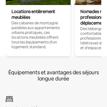
Locations entièrement
Nomades num
meublées
professionnel
déplacement
Des cabanes de montagne
paisibles aux appartements
Des hébergem
urbains pratiques, ces
confortables p
locations meublées offrent
professionnels
tous les équipements d'un
télétravail dis
logement standard.
et d'espaces de
Équipements et avantages des séjours
longue durée