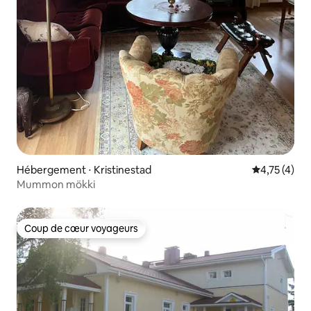
Hébergement ⋅ Kristinestad
Évaluation m
4,75 (4)
Mummon mökki
Coup de cœur voyageurs
Coup de cœur voyageurs