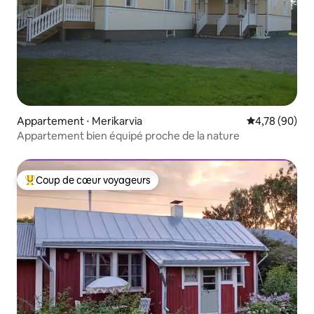
Appartement ⋅ Merikarvia
Évaluation mo
4,78 (90)
Appartement bien équipé proche de la nature
Coup de cœur voyageurs
Coups de cœur voyageurs les plus appréciés