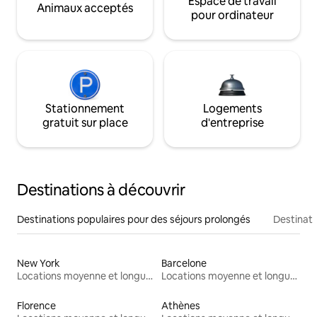
Espace de travail
Animaux acceptés
pour ordinateur
Stationnement
Logements
gratuit sur place
d'entreprise
Destinations à découvrir
Destinations populaires pour des séjours prolongés
Destinati
New York
Barcelone
Locations moyenne et longue durée
Locations moyenne et longue durée
Florence
Athènes