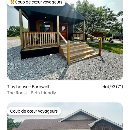
Coup de cœur voyageurs
Coups de cœur voyageurs les plus appréciés
Tiny house ⋅ Bardwell
Évaluation mo
4,93 (71)
The Roost - Pets friendly
Coup de cœur voyageurs
Coup de cœur voyageurs