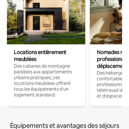
Locations entièrement
Nomades num
meublées
professionnel
déplacement
Des cabanes de montagne
paisibles aux appartements
Des hébergem
urbains pratiques, ces
confortables p
locations meublées offrent
professionnels
tous les équipements d'un
télétravail dis
logement standard.
et d'espaces de
Équipements et avantages des séjours