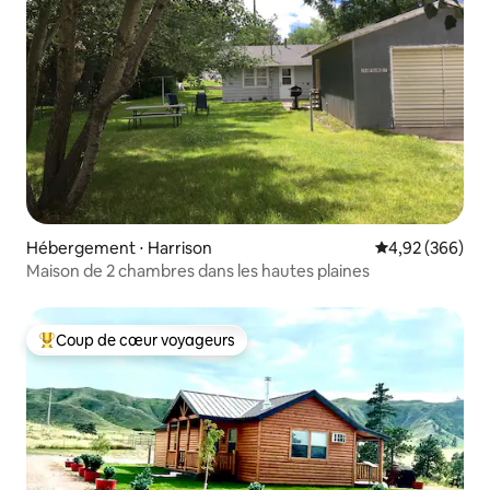
Hébergement ⋅ Harrison
Évaluation moy
4,92 (366)
Maison de 2 chambres dans les hautes plaines
Coup de cœur voyageurs
Coups de cœur voyageurs les plus appréciés