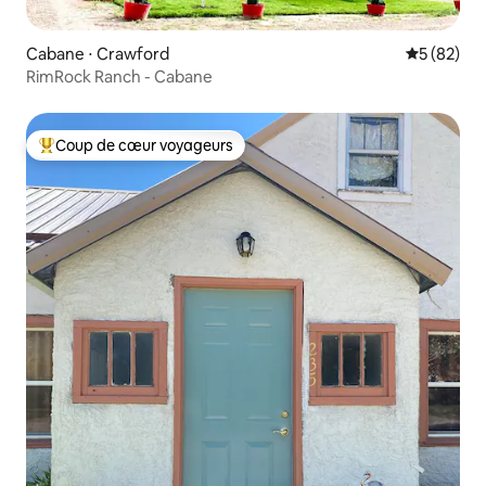
Cabane ⋅ Crawford
Évaluation
5 (82)
RimRock Ranch - Cabane
Coup de cœur voyageurs
Coups de cœur voyageurs les plus appréciés