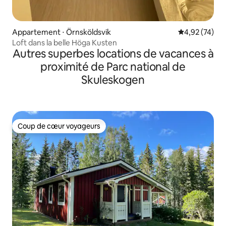
Appartement ⋅ Örnsköldsvik
Évaluation mo
4,92 (74)
Loft dans la belle Höga Kusten
Autres superbes locations de vacances à
proximité de Parc national de
Skuleskogen
Coup de cœur voyageurs
Coup de cœur voyageurs