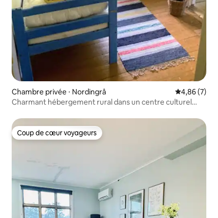
Chambre privée ⋅ Nordingrå
Évaluation m
4,86 (7)
Charmant hébergement rural dans un centre culturel
animé
Coup de cœur voyageurs
Coup de cœur voyageurs