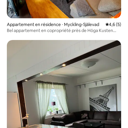
Appartement en résidence ⋅ Myckling-Själevad
Évaluation 
4,6 (5)
Bel appartement en copropriété près de Höga Kusten
(parking gratuit).