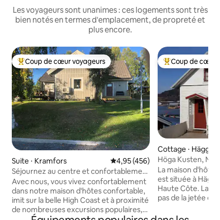
Les voyageurs sont unanimes : ces logements sont très
bien notés en termes d'emplacement, de propreté et
plus encore.
Coup de cœur voyageurs
Coup de cœur 
Coups de cœur voyageurs les plus appréciés
Coups de cœur vo
Cottage ⋅ Häggvik
Höga Kusten, Nord
Suite ⋅ Kramfors
Évaluation moyenne sur la base 
4,95 (456)
Gittes.
La maison d'hôtes
Séjournez au centre et confortablement
est située à Häggv
dans la belle Höga Kusten !
Avec nous, vous vivez confortablement
Haute Côte. La pe
dans notre maison d'hôtes confortable,
pas de la jetée et 
imit sur la belle High Coast et à proximité
marina. À l'avant s
de nombreuses excursions populaires,
balcon ensoleillé.
baignade, sentiers de randonnée,