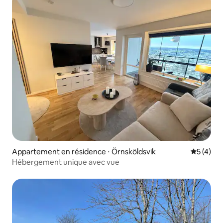
Appartement en résidence ⋅ Örnsköldsvik
Évaluatio
5 (4)
Hébergement unique avec vue