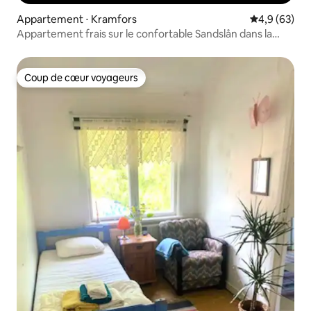
Appartement ⋅ Kramfors
Évaluation m
4,9 (63)
Appartement frais sur le confortable Sandslån dans la
haute côte
Coup de cœur voyageurs
Coup de cœur voyageurs