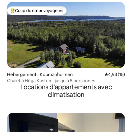
Coup de cœur voyageurs
Coups de cœur voyageurs les plus appréciés
Hébergement ⋅ Köpmanholmen
Évaluation mo
4,93 (15)
Chalet à Höga Kusten - jusqu'à 8 personnes
Locations d'appartements avec
climatisation