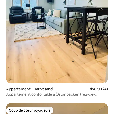
Appartement ⋅ Härnösand
Évaluation mo
4,79 (24)
Appartement confortable à Östanbäcken (rez-de-
chaussée)
Coup de cœur voyageurs
Coup de cœur voyageurs