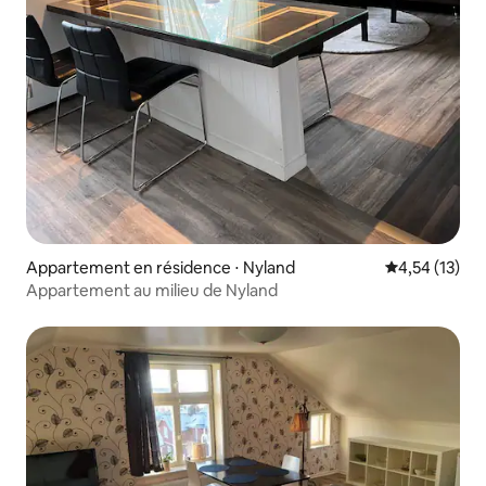
Appartement en résidence ⋅ Nyland
Évaluation mo
4,54 (13)
Appartement au milieu de Nyland