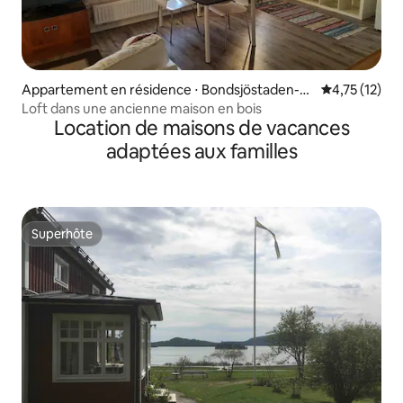
Appartement en résidence ⋅ Bondsjöstaden-G
Évaluation mo
4,75 (12)
ådeåstaden
Loft dans une ancienne maison en bois
Location de maisons de vacances
adaptées aux familles
Superhôte
Superhôte