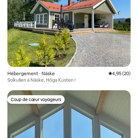
Hébergement ⋅ Näske
Évaluation mo
4,95 (20)
Solkullen à Näske, Höga Kusten !
Coup de cœur voyageurs
Coup de cœur voyageurs