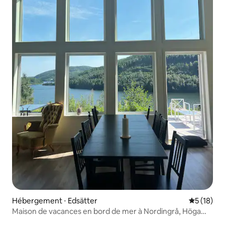
Hébergement ⋅ Edsätter
Évaluation
5 (18)
Maison de vacances en bord de mer à Nordingrå, Höga
Kusten