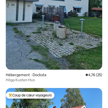
Hébergement ⋅ Docksta
Évaluation mo
4,76 (25)
Höga Kusten Hus
Coup de cœur voyageurs
Coups de cœur voyageurs les plus appréciés