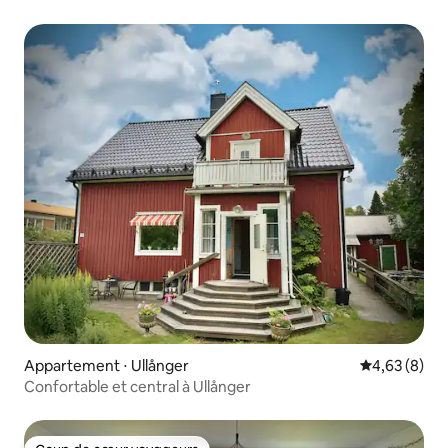
Appartement ⋅ Ullånger
Évaluation m
4,63 (8)
Confortable et central à Ullånger