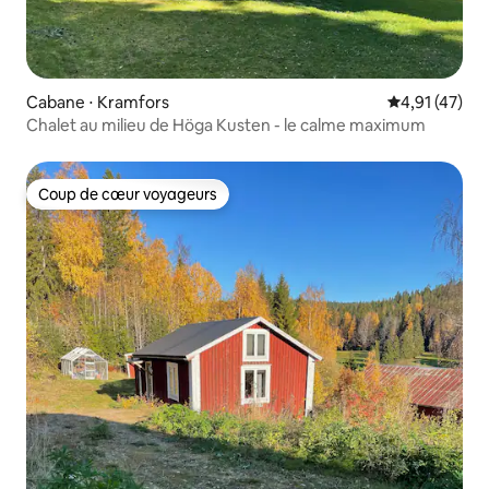
Cabane ⋅ Kramfors
Évaluation mo
4,91 (47)
Chalet au milieu de Höga Kusten - le calme maximum
Coup de cœur voyageurs
Coup de cœur voyageurs