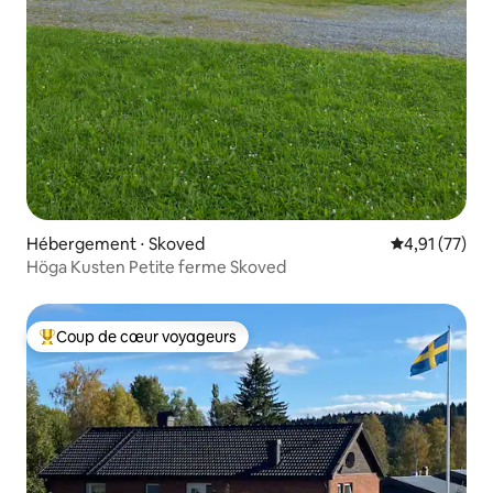
Hébergement ⋅ Skoved
Évaluation mo
4,91 (77)
Höga Kusten Petite ferme Skoved
Coup de cœur voyageurs
Coups de cœur voyageurs les plus appréciés