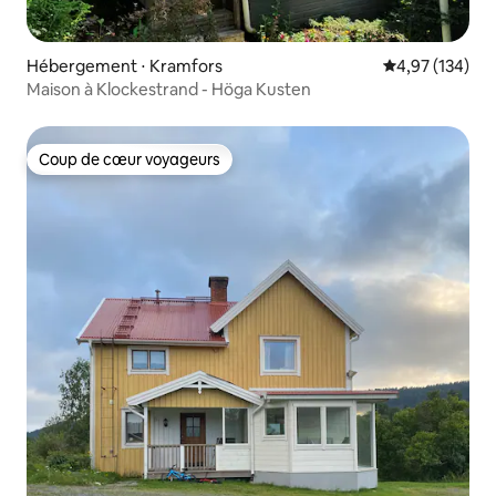
Hébergement ⋅ Kramfors
Évaluation moy
4,97 (134)
Maison à Klockestrand - Höga Kusten
Coup de cœur voyageurs
Coup de cœur voyageurs