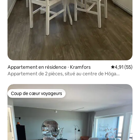
Appartement en résidence ⋅ Kramfors
Évaluation mo
4,91 (55)
Appartement de 2 pièces, situé au centre de Höga
Kusten, Ullånger
Coup de cœur voyageurs
Coup de cœur voyageurs