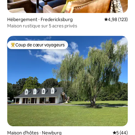
Hébergement ⋅ Fredericksburg
Évaluation moy
4,98 (123)
Maison rustique sur 5 acres privés
Coup de cœur voyageurs
Coups de cœur voyageurs les plus appréciés
Maison d'hôtes ⋅ Newburg
Évaluation
5 (44)