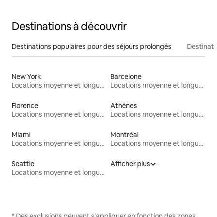
Destinations à découvrir
Destinations populaires pour des séjours prolongés
Destinati
New York
Barcelone
Locations moyenne et longue durée
Locations moyenne et longue durée
Florence
Athènes
Locations moyenne et longue durée
Locations moyenne et longue durée
Miami
Montréal
Locations moyenne et longue durée
Locations moyenne et longue durée
Seattle
Afficher plus
Locations moyenne et longue durée
* Des exclusions peuvent s'appliquer en fonction des zones