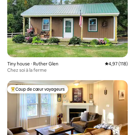
Tiny house ⋅ Ruther Glen
Évaluation moy
4,97 (118)
Chez soi à la ferme
Coup de cœur voyageurs
Coups de cœur voyageurs les plus appréciés