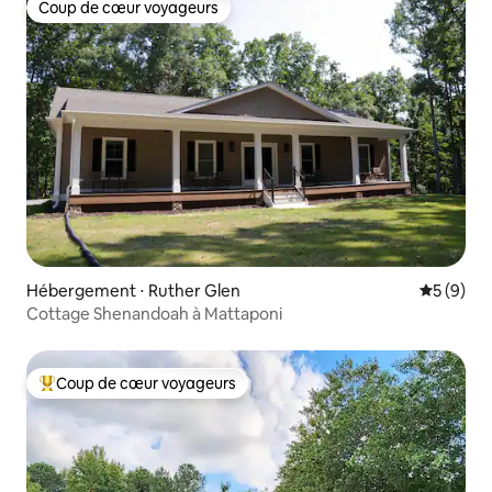
Coup de cœur voyageurs
Coup de cœur voyageurs
Hébergement ⋅ Ruther Glen
Évaluatio
5 (9)
Cottage Shenandoah à Mattaponi
Coup de cœur voyageurs
Coups de cœur voyageurs les plus appréciés