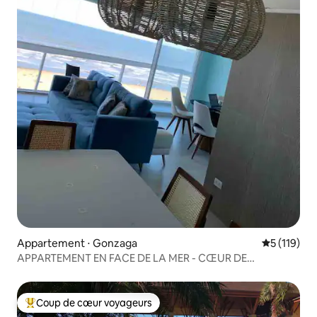
Appartement ⋅ Gonzaga
Évaluation 
5 (119)
APPARTEMENT EN FACE DE LA MER - CŒUR DE
GONZAGA - SANTOS
Coup de cœur voyageurs
Coups de cœur voyageurs les plus appréciés