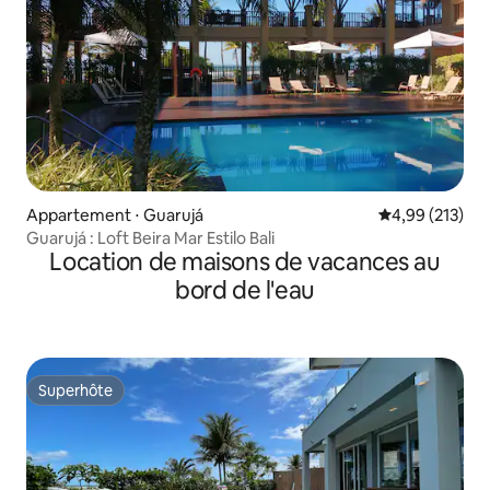
Appartement ⋅ Guarujá
Évaluation moy
4,99 (213)
Guarujá : Loft Beira Mar Estilo Bali
Location de maisons de vacances au
bord de l'eau
Superhôte
Superhôte