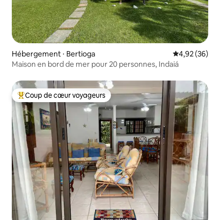
Hébergement ⋅ Bertioga
Évaluation mo
4,92 (36)
Maison en bord de mer pour 20 personnes, Indaiá
Coup de cœur voyageurs
Coups de cœur voyageurs les plus appréciés