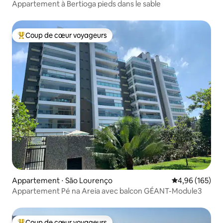
Appartement à Bertioga pieds dans le sable
Coup de cœur voyageurs
Coups de cœur voyageurs les plus appréciés
Appartement ⋅ São Lourenço
Évaluation moy
4,96 (165)
Appartement Pé na Areia avec balcon GÉANT-Module3
Coup de cœur voyageurs