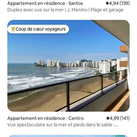
Appartement en résidence ⋅ Santos
Évaluation moy
4,94 (139)
Duplex avec vue sur la mer | J. Menino | Plage et garage
Coup de cœur voyageurs
Coups de cœur voyageurs les plus appréciés
Appartement en résidence ⋅ Centro
Évaluation moy
4,99 (141)
Vue spectaculaire sur la mer et pieds dans le sable -
Pitangueiras