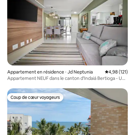
Appartement en résidence ⋅ Jd Neptunia
Évaluation moy
4,98 (121)
Appartement NEUF dans le canton d'Indaiá Bertioga - Un
rêve !
Coup de cœur voyageurs
Coup de cœur voyageurs