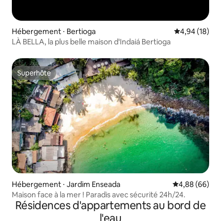
Hébergement ⋅ Bertioga
Évaluation mo
4,94 (18)
LÀ BELLA, la plus belle maison d'Indaiá Bertioga
Superhôte
Superhôte
Hébergement ⋅ Jardim Enseada
Évaluation mo
4,88 (66)
Maison face à la mer ! Paradis avec sécurité 24h/24.
Résidences d'appartements au bord de
l'eau