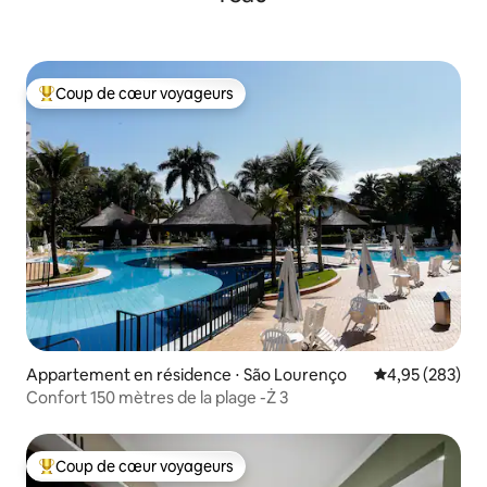
Coup de cœur voyageurs
Coups de cœur voyageurs les plus appréciés
Appartement en résidence ⋅ São Lourenço
Évaluation moy
4,95 (283)
Confort 150 mètres de la plage -Ż 3
Coup de cœur voyageurs
Coups de cœur voyageurs les plus appréciés