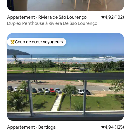
Appartement ⋅ Riviera de São Lourenço
Évaluation moy
4,92 (102)
Duplex Penthouse à Riviera De São Lourenço
Coup de cœur voyageurs
Coups de cœur voyageurs les plus appréciés
Appartement ⋅ Bertioga
Évaluation moy
4,94 (125)