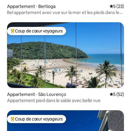
Appartement ⋅ Bertioga
Évaluation
5 (23)
Bel appartement avec vue sur la mer et les pieds dans le
sable sur la Riviera !
Coup de cœur voyageurs
Coups de cœur voyageurs les plus appréciés
Appartement ⋅ São Lourenço
Évaluation
5 (52)
Appartement pied dans le sable avec belle vue
Coup de cœur voyageurs
Coups de cœur voyageurs les plus appréciés