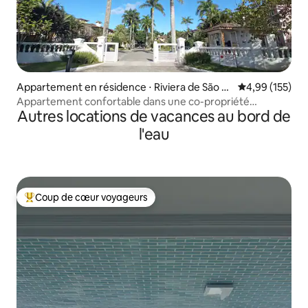
Appartement en résidence ⋅ Riviera de São L
Évaluation moy
4,99 (155)
ourenço
Appartement confortable dans une co-propriété
Autres locations de vacances au bord de
horizontale sur la Riviera
l'eau
Coup de cœur voyageurs
Coups de cœur voyageurs les plus appréciés