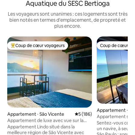
Aquatique du SESC Bertioga
Les voyageurs sont unanimes : ces logements sont très
bien notés en termes d'emplacement, de propreté et
plus encore.
Coup de cœur voyageurs
Coup de cœur vo
Coups de cœur voyageurs les plus appréciés
Coup de cœur vo
Appartement ⋅ Gu
Appartement ⋅ São Vicente
Évaluation moyenne sur la ba
5 (186)
Appartement spec
Appartement de luxe avec vue sur la
panoramique sur l
Sentez-vous comme
mer, très bien situé !
Appartement Lindo situé dans la
un navire, à seulem
meilleure région de São Vicente avec
São Paulo : sons d