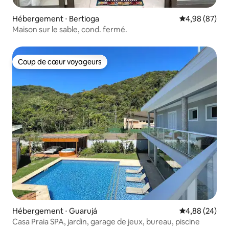
Hébergement ⋅ Bertioga
Évaluation mo
4,98 (87)
Maison sur le sable, cond. fermé.
Coup de cœur voyageurs
Coup de cœur voyageurs
Hébergement ⋅ Guarujá
Évaluation mo
4,88 (24)
Casa Praia SPA, jardin, garage de jeux, bureau, piscine