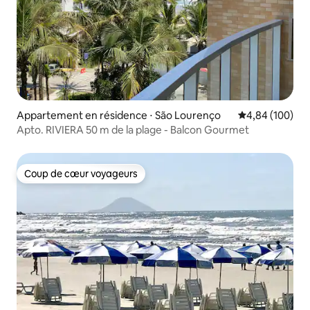
Appartement en résidence ⋅ São Lourenço
Évaluation moy
4,84 (100)
Apto. RIVIERA 50 m de la plage - Balcon Gourmet
Coup de cœur voyageurs
Coup de cœur voyageurs