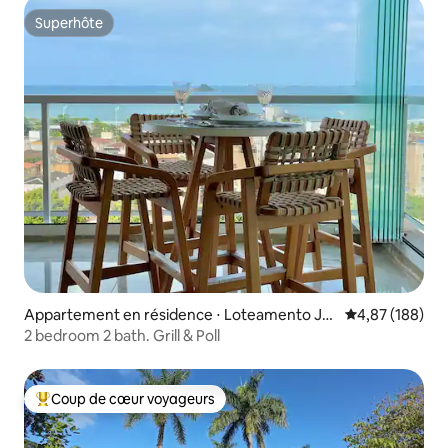
Superhôte
Superhôte
Appartement en résidence ⋅ Loteamento Jo
Évaluation moy
4,87 (188)
ao Batista Juliao
2 bedroom 2 bath. Grill & Poll
Coup de cœur voyageurs
Coups de cœur voyageurs les plus appréciés