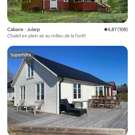
Cabane ⋅ Jularp
Évaluation moy
4,87 (109)
Chalet en plein air au milieu de la forêt
Superhôte
Superhôte