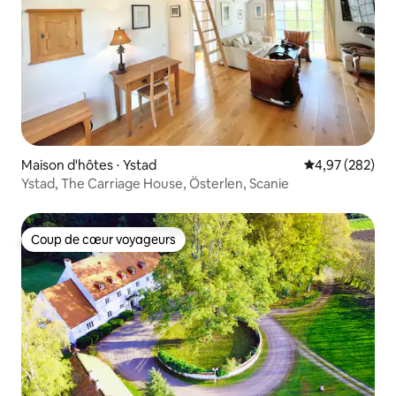
Maison d'hôtes ⋅ Ystad
Évaluation moy
4,97 (282)
Ystad, The Carriage House, Österlen, Scanie
Coup de cœur voyageurs
Coup de cœur voyageurs