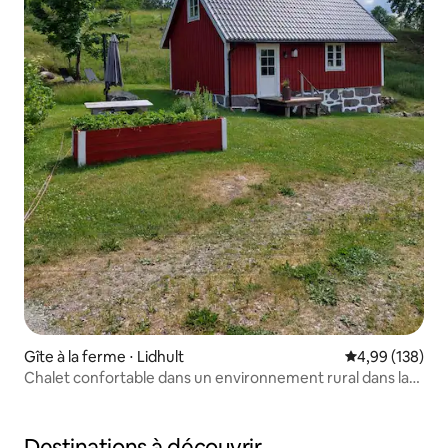
Gîte à la ferme ⋅ Lidhult
Évaluation moy
4,99 (138)
Chalet confortable dans un environnement rural dans la
belle Småland
Destinations à découvrir