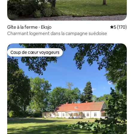
Gîte à la ferme ⋅ Eksjo
Évaluation 
5 (170)
Charmant logement dans la campagne suédoise
Coup de cœur voyageurs
Coup de cœur voyageurs