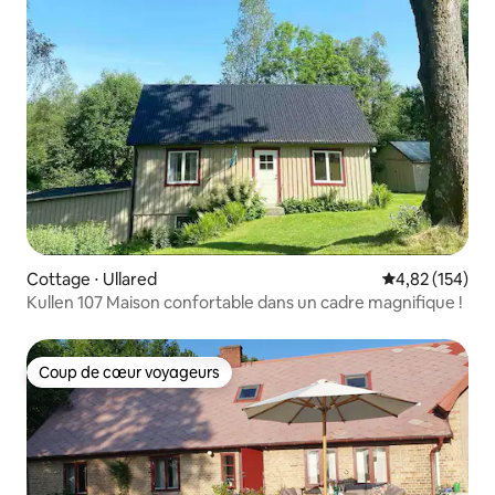
Cottage ⋅ Ullared
Évaluation moy
4,82 (154)
Kullen 107 Maison confortable dans un cadre magnifique !
Coup de cœur voyageurs
Coup de cœur voyageurs