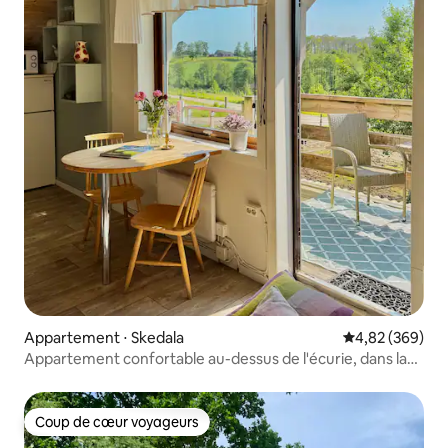
Appartement ⋅ Skedala
Évaluation moy
4,82 (369)
Appartement confortable au-dessus de l'écurie, dans la
nature !
Coup de cœur voyageurs
Coup de cœur voyageurs