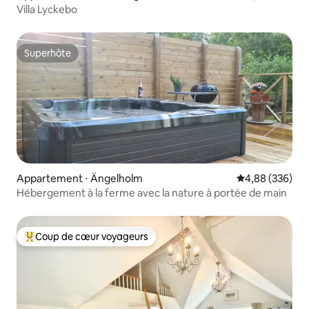
Villa Lyckebo
Superhôte
Superhôte
Appartement ⋅ Ängelholm
Évaluation moy
4,88 (336)
Hébergement à la ferme avec la nature à portée de main
Coup de cœur voyageurs
Coups de cœur voyageurs les plus appréciés