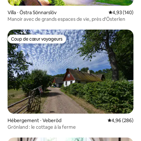
Villa ⋅ Östra Sönnarslöv
Évaluation moy
4,93 (140)
Manoir avec de grands espaces de vie, près d'Österlen
Coup de cœur voyageurs
Coup de cœur voyageurs
Hébergement ⋅ Veberöd
Évaluation moy
4,96 (286)
Grönland : le cottage à la ferme