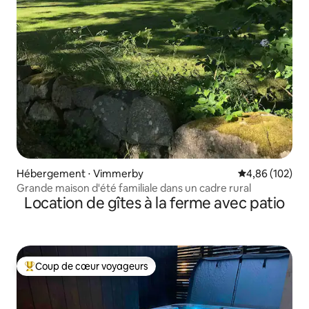
Hébergement ⋅ Vimmerby
Évaluation moy
4,86 (102)
Grande maison d'été familiale dans un cadre rural
Location de gîtes à la ferme avec patio
Coup de cœur voyageurs
Coups de cœur voyageurs les plus appréciés