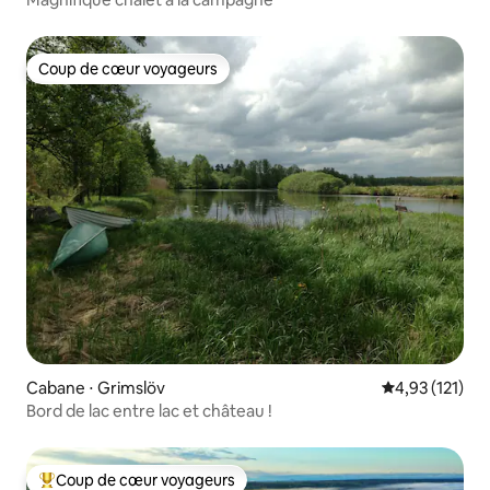
Coup de cœur voyageurs
Coup de cœur voyageurs
Cabane ⋅ Grimslöv
Évaluation moy
4,93 (121)
Bord de lac entre lac et château !
Coup de cœur voyageurs
Coups de cœur voyageurs les plus appréciés