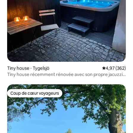
Tiny house ⋅ Tygelsjö
Évaluation moy
4,97 (362)
Tiny house récemment rénovée avec son propre jacuzzi
privé.
Coup de cœur voyageurs
Coup de cœur voyageurs