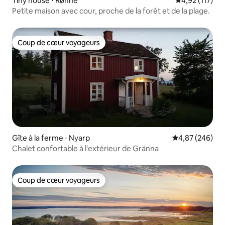
Tiny house ⋅ Rønne
Évaluation moy
4,92 (117)
Petite maison avec cour, proche de la forêt et de la plage.
Coup de cœur voyageurs
Coup de cœur voyageurs
Gîte à la ferme ⋅ Nyarp
Évaluation moy
4,87 (246)
Chalet confortable à l'extérieur de Gränna
Coup de cœur voyageurs
Coup de cœur voyageurs