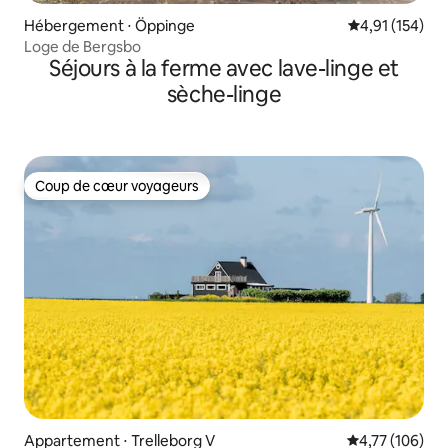
Hébergement ⋅ Öppinge
Évaluation moy
4,91 (154)
Loge de Bergsbo
Séjours à la ferme avec lave-linge et
sèche-linge
Coup de cœur voyageurs
Coup de cœur voyageurs
Appartement ⋅ Trelleborg V
Évaluation moy
4,77 (106)