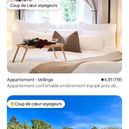
Coup de cœur voyageurs
Coup de cœur voyageurs
Appartement ⋅ Vellinge
Évaluation moy
4,91 (119)
Appartement confortable entièrement équipé près de
Malmö Copenhague
Coup de cœur voyageurs
Coups de cœur voyageurs les plus appréciés