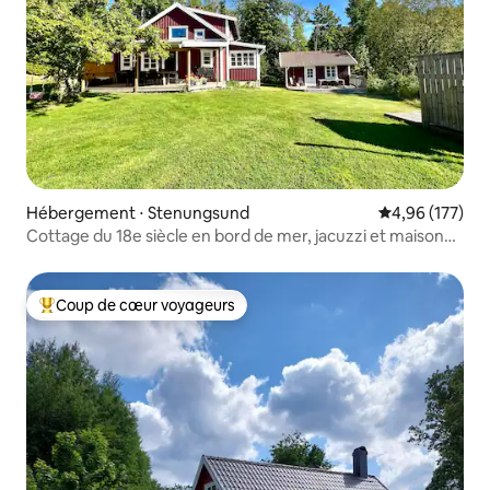
Hébergement ⋅ Stenungsund
Évaluation moy
4,96 (177)
Cottage du 18e siècle en bord de mer, jacuzzi et maison
d'hôtes
Coup de cœur voyageurs
Coups de cœur voyageurs les plus appréciés