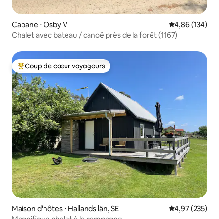
Cabane ⋅ Osby V
Évaluation moy
4,86 (134)
Chalet avec bateau / canoë près de la forêt (1167)
Coup de cœur voyageurs
Coups de cœur voyageurs les plus appréciés
Maison d'hôtes ⋅ Hallands län, SE
Évaluation moy
4,97 (235)
Magnifique chalet à la campagne