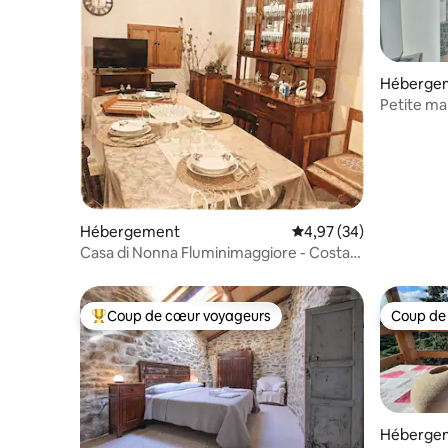
Héberge
Petite ma
Hébergement
Évaluation moyenne sur
4,97 (34)
Casa di Nonna Fluminimaggiore - Costa
Verde
Coup de cœur voyageurs
Coup de
Coups de cœur voyageurs les plus appréciés
Coup de
Héberge