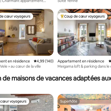
 | Charmant appartement
Suite Yenne
e
de cœur voyageurs
Coup de cœur voyageurs
 cœur voyageurs les plus appréciés
Coups de cœur voyageurs les p
la base de 158 commentaires : 4,94 sur 5
ent en résidence
Évaluation moyenne sur la base de 140 commen
4,99 (140)
Appartement en résidence
É
Suite « Le Vele » au cœur de la ville
Meigama loft & parking dans le
historique
 de maisons de vacances adaptées aux
 cœur voyageurs
Superhôte
 cœur voyageurs
Superhôte