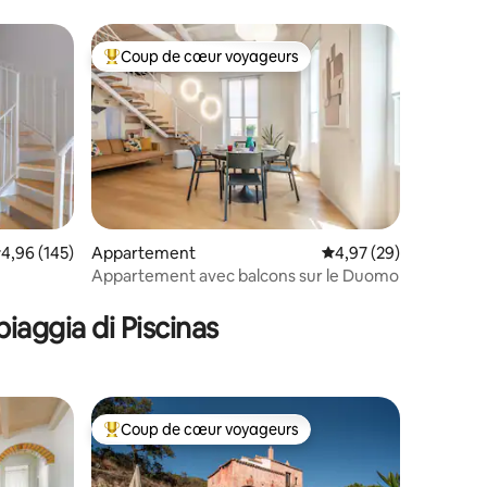
Coup de cœur voyageurs
lus appréciés
Coups de cœur voyageurs les plus appréciés
valuation moyenne sur la base de 145 commentaires : 4,96 sur 5
4,96 (145)
Appartement
Évaluation moyenne su
4,97 (29)
Appartement avec balcons sur le Duomo
ntaires : 4,84 sur 5
iaggia di Piscinas
Coup de cœur voyageurs
Coups de cœur voyageurs les plus appréciés