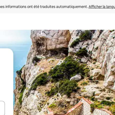
nes informations ont été traduites automatiquement. 
Afficher la lang
hes vers le haut et vers le bas pour les parcourir ou en appuyant et en fai