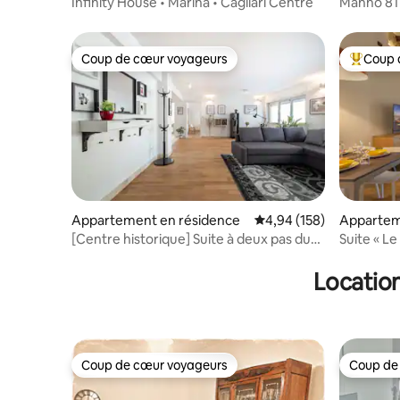
Infinity House • Marina • Cagliari Centre
Manno 81
historiqu
Coup de cœur voyageurs
Coup 
Coup de cœur voyageurs
Coups de
Appartement en résidence
Évaluation moyenne sur 
4,94 (158)
Appartem
[Centre historique] Suite à deux pas du
Corso
Location
Coup de cœur voyageurs
Coup de
Coup de cœur voyageurs
Coup de