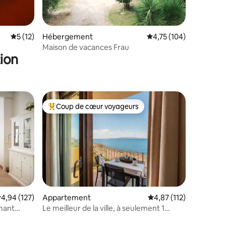
Évaluation moyenne sur la base de 12 commentaires : 5 sur 5
5 (12)
Hébergement
Évaluation moyenne sur
4,75 (104)
Maison de vacances Frau
ion
Coup de cœur voyageurs
lus appréciés
Coups de cœur voyageurs les plus appréciés
valuation moyenne sur la base de 127 commentaires : 4,94 sur 5
4,94 (127)
Appartement
Évaluation moyenne sur
4,87 (112)
rmant
Le meilleur de la ville, à seulement 1
taires : 4,86 sur 5
minute de la mer