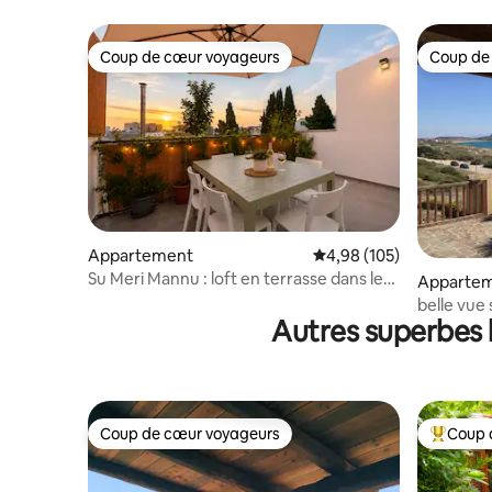
étage san
Coup de cœur voyageurs
Coup de
Coup de cœur voyageurs
Coup de
Appartement
Évaluation moyenne sur 
4,98 (105)
Su Meri Mannu : loft en terrasse dans le
Apparte
vieux Cagliari
belle vue 
Autres superbes l
Coup de cœur voyageurs
Coup 
Coup de cœur voyageurs
Coups de