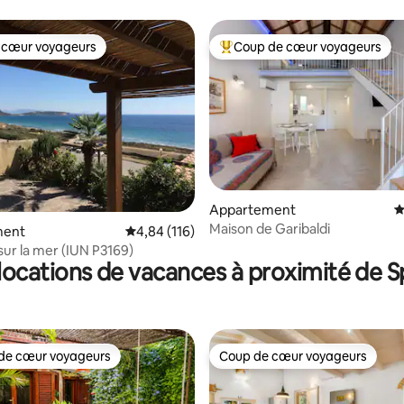
s ascenseur, bagages légers
 cœur voyageurs
Coup de cœur voyageurs
 cœur voyageurs
Coups de cœur voyageurs les p
la base de 105 commentaires : 4,98 sur 5
Appartement
É
Maison de Garibaldi
ment
Évaluation moyenne sur la base de 116 comme
4,84 (116)
sur la mer (IUN P3169)
ocations de vacances à proximité de Sp
de cœur voyageurs
Coup de cœur voyageurs
 cœur voyageurs les plus appréciés
Coup de cœur voyageurs