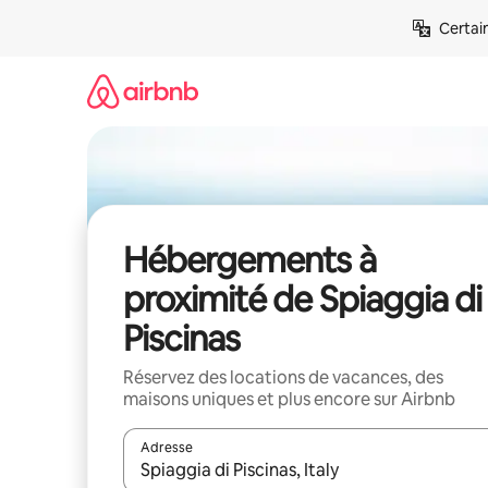
Aller
Certai
directement
au
contenu
Hébergements à
proximité de Spiaggia di
Piscinas
Réservez des locations de vacances, des
maisons uniques et plus encore sur Airbnb
Adresse
Lorsque les résultats s'affichent, utilisez les flèc