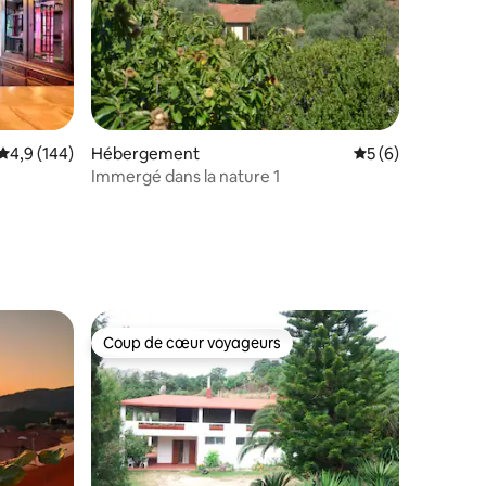
taires : 4,94 sur 5
Évaluation moyenne sur la base de 144 commentaires : 4,9 sur 5
4,9 (144)
Hébergement
Évaluation moyenn
5 (6)
Immergé dans la nature 1
Coup de cœur voyageurs
Coup de cœur voyageurs
taires : 4,96 sur 5