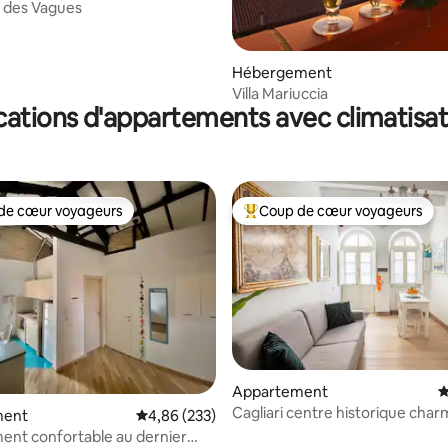
 des Vagues
sur la base de 28 commentaires : 5 sur 5
Hébergement
Villa Mariuccia
cations d'appartements avec climatisat
de cœur voyageurs
Coup de cœur voyageurs
 cœur voyageurs les plus appréciés
Coups de cœur voyageurs les p
la base de 260 commentaires : 4,97 sur 5
Appartement
É
Cagliari centre historique cha
ment
Évaluation moyenne sur la base de 233 commen
4,86 (233)
White Suite
nt confortable au dernier