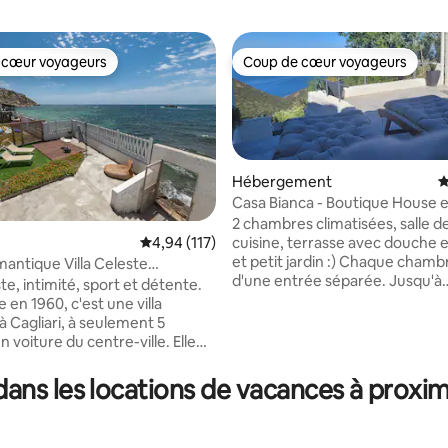
 cœur voyageurs
Coup de cœur voyageurs
 cœur voyageurs
Coup de cœur voyageurs
Hébergement
É
Casa Bianca - Boutique House 
Sardaigne !
2 chambres climatisées, salle de
cuisine, terrasse avec douche 
Évaluation moyenne sur la base de 117 comme
4,94 (117)
et petit jardin :) Chaque chamb
mantique Villa Celeste
sur la base de 60 commentaires : 5 sur 5
d'une entrée séparée. Jusqu'à
e
ste, intimité, sport et détente.
2 personnes, vous obtenez 1 c
 en 1960, c'est une villa
Pour 3 à 5 personnes, vous ob
à Cagliari, à seulement 5
2 chambres :) Même si vous êtes 2, la
 voiture du centre-ville. Elle
maison est toujours privée, rie
privée, en bord de mer, avec un
vous :) Nous avons des parasols, des
ct à la plage de Cala Bernat, en
ns les locations de vacances à proximi
serviettes de plage, une connex
r les rochers. Les collines
des jouets. Mais surtout, des paysages
offrent une vue imprenable et
fabuleux que vous n'oublierez j
ents anciens, parfaits pour la