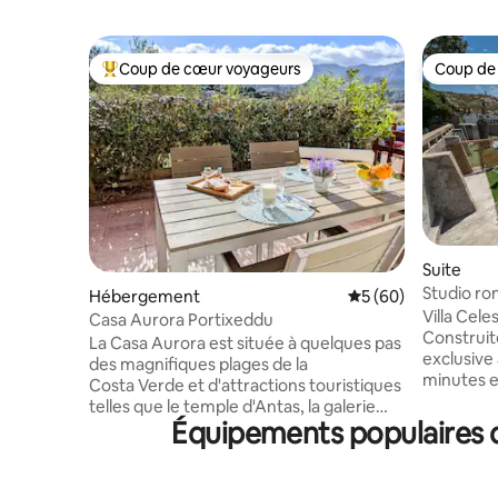
Coup de cœur voyageurs
Coup de
Coups de cœur voyageurs les plus appréciés
Coup de
Suite
Studio ro
Hébergement
Évaluation moyenne 
5 (60)
Sardaign
Villa Cele
Casa Aurora Portixeddu
Construite
La Casa Aurora est située à quelques pas
exclusive 
des magnifiques plages de la
minutes en
Costa Verde et d'attractions touristiques
est très 
telles que le temple d'Antas, la galerie
accès dire
Équipements populaires da
Henry et la grotte de Su Mannau. Elle
passant pa
dispose d’une grande véranda offrant
derrière 
une vue imprenable sur les montagnes,
des monum
d’une salle à manger avec salon et