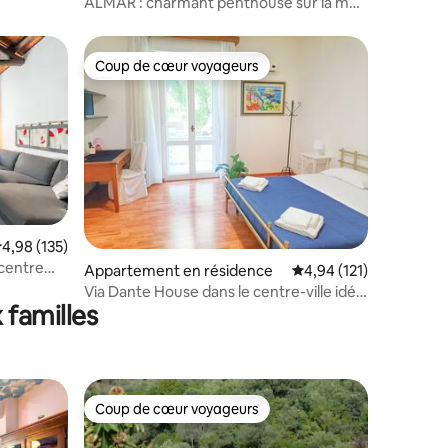
ALMAR : charmant penthouse sur la mer
CAGLIARI
Coup de cœur voyageurs
lus appréciés
Coup de cœur voyageurs
taires : 4,99 sur 5
valuation moyenne sur la base de 135 commentaires : 4,98 sur 5
4,98 (135)
 centre
Appartement en résidence
Évaluation moyenne sur
4,94 (121)
Via Dante House dans le centre-ville idéal
 familles
pour les groupes
Coup de cœur voyageurs
Coup de cœur voyageurs