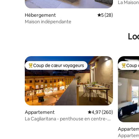
La Maison
Hébergement
Évaluation moyenne 
5 (28)
Maison indépendante
Lo
Coup de cœur voyageurs
Coup 
Coups de cœur voyageurs les plus appréciés
Coups de
Appartement
Évaluation moyenne sur 
4,97 (260)
La Cagliaritana - penthouse en centre-
ville
Apparte
Apparteme