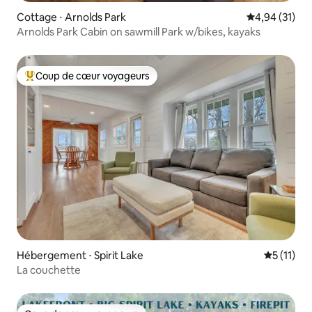
Cottage ⋅ Arnolds Park
Évaluation mo
4,94 (31)
Arnolds Park Cabin on sawmill Park w/bikes, kayaks
Coup de cœur voyageurs
Coups de cœur voyageurs les plus appréciés
Hébergement ⋅ Spirit Lake
Évaluatio
5 (11)
La couchette