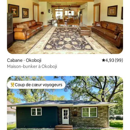
Cabane ⋅ Okoboji
Évaluation mo
4,93 (99)
Maison-bunker à Okoboji
Coup de cœur voyageurs
Coups de cœur voyageurs les plus appréciés