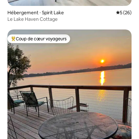
Hébergement ⋅ Spirit Lake
Évaluation
5 (26)
Le Lake Haven Cottage
Coup de cœur voyageurs
Coups de cœur voyageurs les plus appréciés