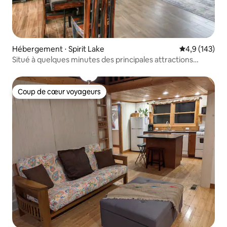
Hébergement ⋅ Spirit Lake
Évaluation mo
4,9 (143)
Situé à quelques minutes des principales attractions
d'Iowa Lakes
Coup de cœur voyageurs
Coup de cœur voyageurs