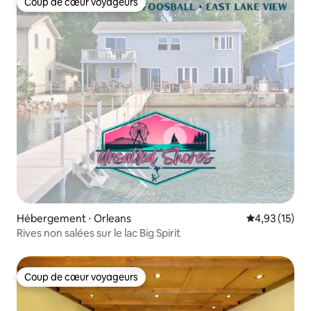
Coup de cœur voyageurs
Coup de cœur voyageurs
Hébergement ⋅ Orleans
Évaluation mo
4,93 (15)
Rives non salées sur le lac Big Spirit
Coup de cœur voyageurs
Coup de cœur voyageurs