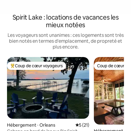
Spirit Lake : locations de vacances les
mieux notées
Les voyageurs sont unanimes : ces logements sont très
bien notés en termes d'emplacement, de propreté et
plus encore.
Coup de cœur voyageurs
Coup de cœur vo
Coups de cœur voyageurs les plus appréciés
Coup de cœur vo
Hébergement ⋅ Orleans
Évaluation moyenne sur la b
5 (21)
Hébergement ⋅ Spi