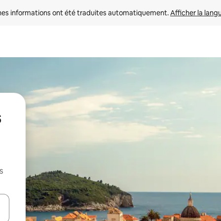
nes informations ont été traduites automatiquement. 
Afficher la lang
s
s
hes vers le haut et vers le bas pour les parcourir ou en appuyant et en fai