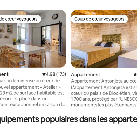
de cœur voyageurs
Coup de cœur voyageurs
 cœur voyageurs les plus appréciés
Coup de cœur voyageurs
ment
Évaluation moyenne sur la base de 173 comme
4,98 (173)
 la base de 117 commentaires : 4,98 sur 5
Appartement
É
 maison lumineuse au cœur de
Appartement Antonjeta au cœ
Palais
ouvel appartement « Atelier »
L'appartement Antonjeta est si
123 m2 de surface habitable est
cœur du palais de Dioclétien, v
décoré et placé dans un
1 700 ans, protégé par l'UNESCO
nt exceptionnel en raison de
monuments les plus étonnants
té avec le centre ville, mais
Emplacement GoT et charme h
uartier calme et juste en face
vénitien à votre porte. Le musé
équipements populaires dans les appart
nt
ville de Split est situé juste à cô
 du palais de Dioclétien, site
que la place des Emperors Perist
 patrimoine mondial de
Chatedral de St. Dominius sont