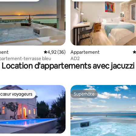
la base de 146 commentaires : 4,97 sur 5
ment
Évaluation moyenne sur la base de 36 commen
4,92 (36)
Appartement
É
partement-terrasse bleu
AD2
Location d'appartements avec jacuzzi
 cœur voyageurs
Superhôte
 cœur voyageurs
Superhôte