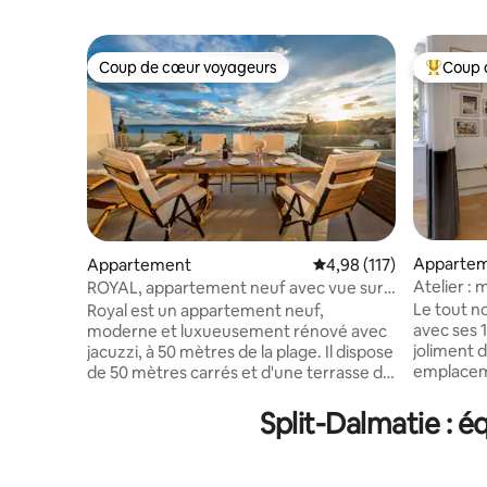
Coup de cœur voyageurs
Coup 
Coup de cœur voyageurs
Coups de
Apparte
Appartement
Évaluation moyenne sur
4,98 (117)
Atelier :
ROYAL, appartement neuf avec vue sur
Split
la mer et jacuzzi
Le tout n
Royal est un appartement neuf,
avec ses 
moderne et luxueusement rénové avec
joliment 
jacuzzi, à 50 mètres de la plage. Il dispose
emplaceme
de 50 mètres carrés et d'une terrasse de
sa proximi
30 mètres carrés. Il comprend
dans un q
2 chambres, un salon, une cuisine
Split-Dalmatie : 
d'un parc. Le bien se trouve à seuleme
entièrement équipée avec un coin repas,
500 mètres
une salle de bain avec une grande
classé au
douche, un barbecue, un garage