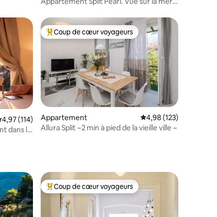
Appartement Split Pearl. Vue sur la mer,
vieille ville.
Coup de cœur voyageurs
lus appréciés
Coups de cœur voyageurs les plus appréciés
Appartement
Évaluation moyenne sur
4,98 (123)
ntaires : 4,97 sur 5
valuation moyenne sur la base de 114 commentaires : 4,97 sur 5
4,97 (114)
Allura Split ~2 min à pied de la vieille ville ~
t dans le
Coup de cœur voyageurs
Coups de cœur voyageurs les plus appréciés