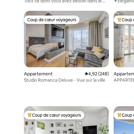
Tout ce dont vous avez besoin dans le
✦Élégante
studio de la vieille ville
balcon/ce
Coup de cœur voyageurs
Coup 
Coup de cœur voyageurs
Coups de
Appartement
Évaluation moyenne sur 
4,92 (248)
Apparte
Studio Romanca Deluxe - Vue sur la ville
APPARTEM
DIOCELT
Coup de cœur voyageurs
Coup 
Coups de cœur voyageurs les plus appréciés
Coups de