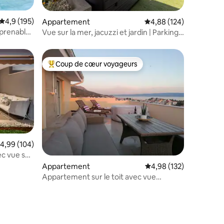
taires : 4,88 sur 5
Évaluation moyenne sur la base de 195 commentaires : 4,9 sur 5
4,9 (195)
Appartement
Évaluation moyenne sur
4,88 (124)
mprenable
Vue sur la mer, jacuzzi et jardin | Parking
gratuit | Split
Coup de cœur voyageurs
lus appréciés
Coups de cœur voyageurs les plus appréciés
valuation moyenne sur la base de 104 commentaires : 4,99 sur 5
4,99 (104)
ec vue sur
mmentaires : 5 sur 5
Appartement
Évaluation moyenne sur
4,98 (132)
Appartement sur le toit avec vue
imprenable