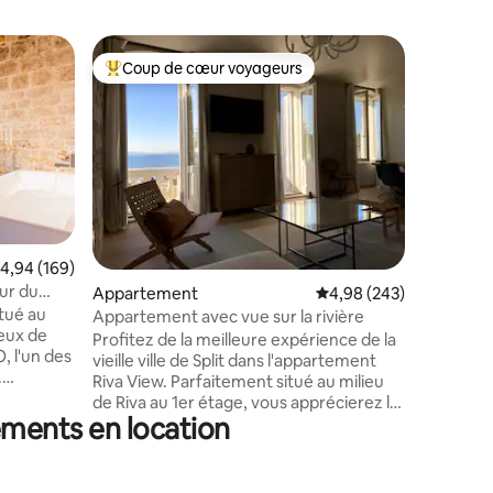
Apparte
Coup de cœur voyageurs
Coup
Coups de cœur voyageurs les plus appréciés
Coups d
Duplex é
boutique|
Immerse y
3 climati
ambiance of tastefully desig
duplex. T
harmonio
and patt
splashes 
glass doo
exploring 
ntaires : 4,98 sur 5
valuation moyenne sur la base de 169 commentaires : 4,94 sur 5
4,94 (169)
unwind o
ur du
Appartement
Évaluation moyenne sur
4,98 (243)
refreshin
tué au
both wor
Appartement avec vue sur la rivière
ieux de
convenience of a bou
Profitez de la meilleure expérience de la
, l'un des
with the 
vieille ville de Split dans l'appartement
.
Riva View. Parfaitement situé au milieu
istorique
de Riva au 1er étage, vous apprécierez la
e de la
ements en location
belle vue sur les îles depuis votre balcon.
té, tandis
L'appartement a été entièrement
yle et le
rénové pour révéler l'authenticité des
 à deux
murs en pierre du palais de Dioclétien et