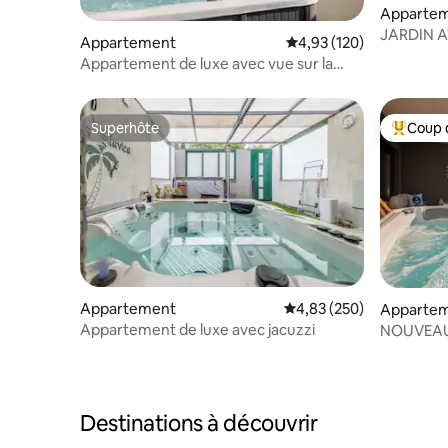
Apparte
JARDIN A
Appartement
Évaluation moyenne sur
4,93 (120)
Appartement de luxe avec vue sur la
mer, terrasse de 70 m2 et jacuzzi
Superhôte
Coup 
Superhôte
Coups de
Appartement
Évaluation moyenne sur 
4,83 (250)
Appartem
Appartement de luxe avec jacuzzi
NOUVEAU 
mer et ja
Destinations à découvrir