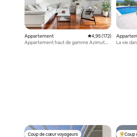
Appartement
Évaluation moyenne sur
4,95 (172)
Apparte
Appartement haut de gamme Azimut
La vie da
dans le centre-ville avec vue
Coup de cœur voyageurs
Coup 
Coup de cœur voyageurs
Coups de