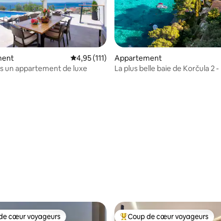
 la base de 172 commentaires : 4,95 sur 5
ment
Évaluation moyenne sur la base de 111 comme
4,95 (111)
Appartement
ns un appartement de luxe
La plus belle baie de Korčula 2 -
de cœur voyageurs
Coup de cœur voyageurs
 cœur voyageurs les plus appréciés
Coups de cœur voyageurs les p