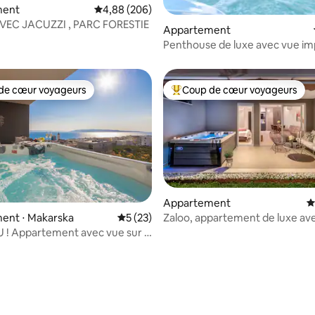
ment
Évaluation moyenne sur la base de 206 commen
4,88 (206)
VEC JACUZZI , PARC FORESTIE
 la base de 120 commentaires : 4,93 sur 5
Appartement
Penthouse de luxe avec vue i
et jacuzzi
de cœur voyageurs
Coup de cœur voyageurs
 cœur voyageurs les plus appréciés
Coups de cœur voyageurs les p
Appartement
É
la base de 250 commentaires : 4,83 sur 5
Zaloo, appartement de luxe av
ent ⋅ Makarska
Évaluation moyenne sur la base de 23 co
5 (23)
la mer et jacuzzi
! Appartement avec vue sur la
cuzzi – Makarska n° 2