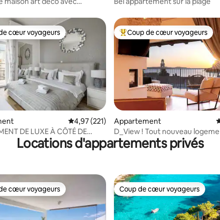
 maison art déco avec
Bel appartement sur la plage
ntre-ville✦
de cœur voyageurs
Coup de cœur voyageurs
 cœur voyageurs les plus appréciés
Coups de cœur voyageurs les p
la base de 248 commentaires : 4,92 sur 5
ment
Évaluation moyenne sur la base de 221 comme
4,97 (221)
Appartement
É
ENT DE LUXE À CÔTÉ DE
D_View ! Tout nouveau logemen
Locations d'appartements privés
IANS PALACE-CENTER
centre-ville de Hvar
de cœur voyageurs
Coup de cœur voyageurs
 cœur voyageurs les plus appréciés
Coup de cœur voyageurs