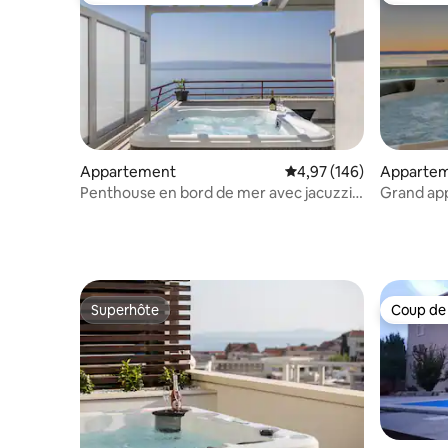
Appartement
Évaluation moyenne sur 
4,97 (146)
Apparte
Penthouse en bord de mer avec jacuzzi
Grand ap
« SKY LIVING »
Superhôte
Coup de
Superhôte
Coup de