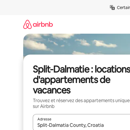
Aller
Certai
directement
au
contenu
Split-Dalmatie : location
d'appartements de
vacances
Trouvez et réservez des appartements unique
sur Airbnb
Adresse
Lorsque les résultats s'affichent, utilisez les flèc