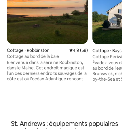
Cottage ⋅ Robbinston
Évaluation moyenne sur la bas
4,9 (58)
Cottage ⋅ Bayside
Cottage au bord de la baie
Cottage Periwinkl
Bienvenue dans la sereine Robbinston,
Évadez-vous dans 
dans le Maine. Cet endroit magique est
au bord de l'eau à
l'un des derniers endroits sauvages de la
Brunswick, niché 
côte est où l'océan Atlantique rencontre
by-the-Sea et St. 
la nature sauvage du Maine. Depuis la
d'une vue imprenab
terrasse arrière, vous pourrez observer
d'un accès direct
les baleines dans la baie, les phoques sur
Parfait pour les a
la plage et les aigles qui planent dans le
et ceux qui recher
ciel. Les autres espèces sauvages
chalet bien aména
comprennent l'orignal, le cerf, l'ours, le
commodités moder
lynx et le renard. Profitez d'un feu de
agréable. Détende
St. Andrews : équipements populaires
camp dans la cour arrière ou sur la plage
sur la terrasse, 
et perdez-vous dans les détails de la Voie
ou détendez-vous 