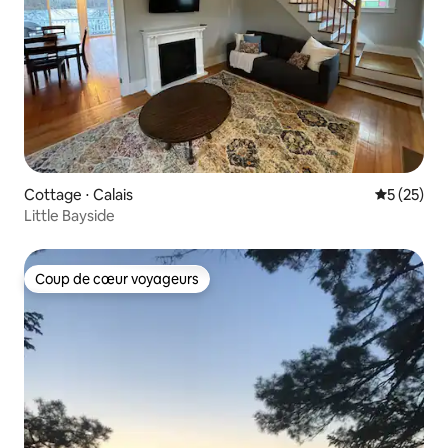
Cottage ⋅ Calais
Évaluation
5 (25)
Little Bayside
Coup de cœur voyageurs
Coup de cœur voyageurs