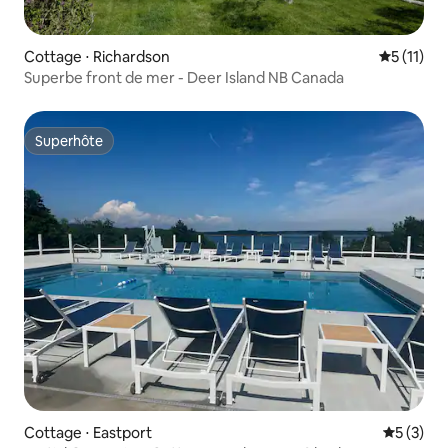
Cottage ⋅ Richardson
Évaluatio
5 (11)
Superbe front de mer - Deer Island NB Canada
Superhôte
Superhôte
Cottage ⋅ Eastport
Évaluatio
5 (3)