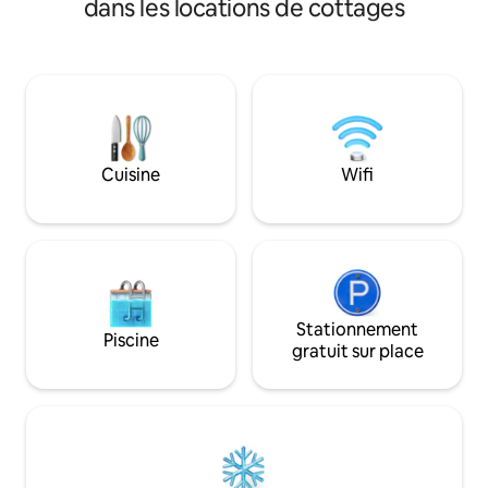
dans les locations de cottages
lactée qui s'étend au-dessus de vous ou
camp après une jo
des aurores boréales occasionnelles.
Découvrez le méla
confort et de beau
Cuisine
Wifi
Stationnement
Piscine
gratuit sur place