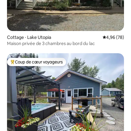
Cottage ⋅ Lake Utopia
Évaluation mo
4,96 (78)
Maison privée de 3 chambres au bord du lac
Coup de cœur voyageurs
Coups de cœur voyageurs les plus appréciés