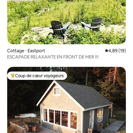
Cottage ⋅ Eastport
Évaluation mo
4,89 (19)
ESCAPADE RELAXANTE EN FRONT DE MER !!!
Coup de cœur voyageurs
Coups de cœur voyageurs les plus appréciés