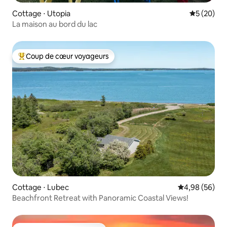
Cottage ⋅ Utopia
Évaluation
5 (20)
La maison au bord du lac
Coup de cœur voyageurs
Coups de cœur voyageurs les plus appréciés
Cottage ⋅ Lubec
Évaluation mo
4,98 (56)
Beachfront Retreat with Panoramic Coastal Views!