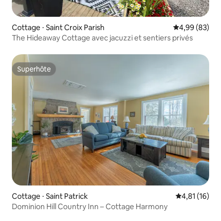
Cottage ⋅ Saint Croix Parish
Évaluation mo
4,99 (83)
The Hideaway Cottage avec jacuzzi et sentiers privés
Superhôte
Superhôte
Cottage ⋅ Saint Patrick
Évaluation mo
4,81 (16)
Dominion Hill Country Inn – Cottage Harmony