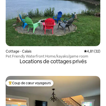
Cottage ⋅ Calais
Évaluation mo
4,81 (32)
Pet Friendly Waterfront Home/kayaks/game room
Locations de cottages privés
Coup de cœur voyageurs
Coups de cœur voyageurs les plus appréciés