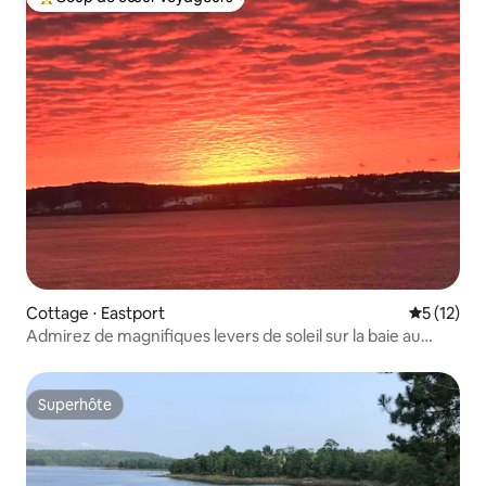
Coups de cœur voyageurs les plus appréciés
Cottage ⋅ Eastport
Évaluation
5 (12)
Admirez de magnifiques levers de soleil sur la baie au
Lupine Cottage
Superhôte
Superhôte