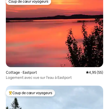
Coup de cœur voyageurs
Coup de cœur voyageurs
Cottage ⋅ Eastport
Évaluation mo
4,95 (55)
Logement avec vue sur l'eau à Eastport
Coup de cœur voyageurs
Coups de cœur voyageurs les plus appréciés