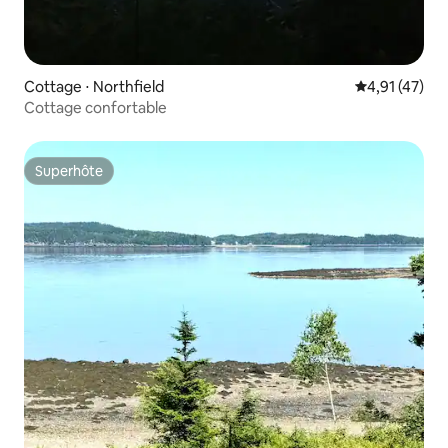
Cottage ⋅ Northfield
Évaluation mo
4,91 (47)
Cottage confortable
Superhôte
Superhôte