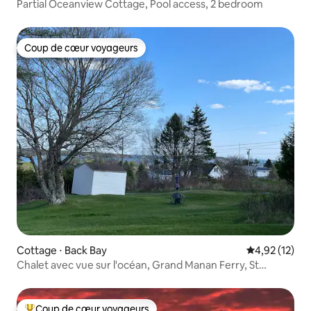
Partial Oceanview Cottage, Pool access, 2 bedroom
Coup de cœur voyageurs
Coup de cœur voyageurs
Cottage ⋅ Back Bay
Évaluation mo
4,92 (12)
Chalet avec vue sur l'océan, Grand Manan Ferry, St
Andrews
Coup de cœur voyageurs