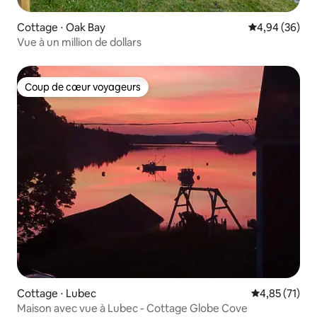
Cottage ⋅ Oak Bay
Évaluation mo
4,94 (36)
Vue à un million de dollars
Coup de cœur voyageurs
Coup de cœur voyageurs
Cottage ⋅ Lubec
Évaluation mo
4,85 (71)
Maison avec vue à Lubec - Cottage Globe Cove