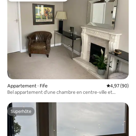
Appartement ⋅ Fife
Évaluation mo
4,97 (90)
Bel appartement d'une chambre en centre-ville et
parking gratuit
Superhôte
Superhôte