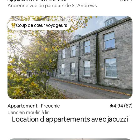
Ancienne vue du parcours de St Andrews
Coup de cœur voyageurs
Coups de cœur voyageurs les plus appréciés
Appartement ⋅ Freuchie
Évaluation mo
4,94 (67)
L'ancien moulin à lin
Location d'appartements avec jacuzzi