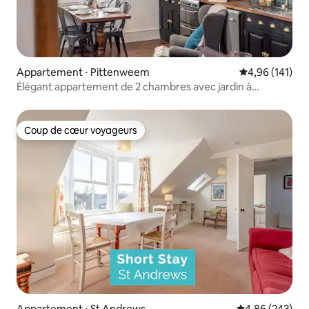
Appartement ⋅ Pittenweem
Évaluation moy
4,96 (141)
Élégant appartement de 2 chambres avec jardin à
Pittenweem
Coup de cœur voyageurs
Coup de cœur voyageurs
Appartement ⋅ St Andrews
Évaluation moy
4,86 (243)