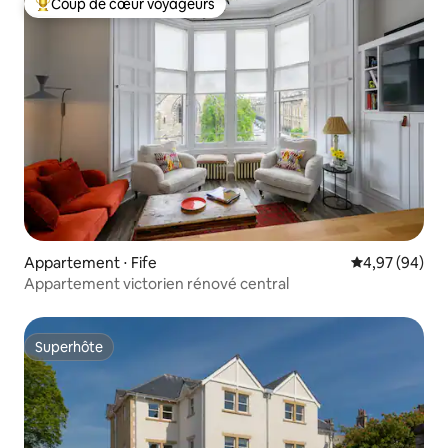
Coup de cœur voyageurs
Coups de cœur voyageurs les plus appréciés
Appartement ⋅ Fife
Évaluation mo
4,97 (94)
Appartement victorien rénové central
Superhôte
Superhôte