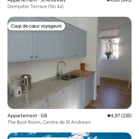
Dempster Terrace (No 4a)
Coup de cœur voyageurs
Coup de cœur voyageurs
Appartement ⋅ GB
Évaluation moy
4,97 (235)
The Boot Room, Centre de St Andrews