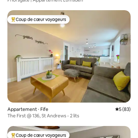
Coup de cœur voyageurs
Coups de cœur voyageurs les plus appréciés
Appartement ⋅ Fife
Évaluation
5 (83)
The First @ 136, St Andrews - 2 lits
Coup de cœur voyageurs
Coups de cœur voyageurs les plus appréciés