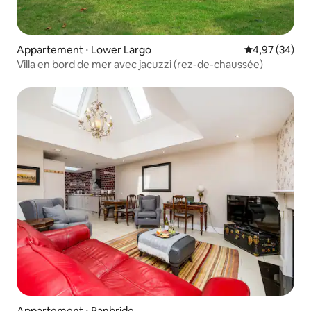
Appartement ⋅ Lower Largo
Évaluation mo
4,97 (34)
Villa en bord de mer avec jacuzzi (rez-de-chaussée)
Appartement ⋅ Panbride