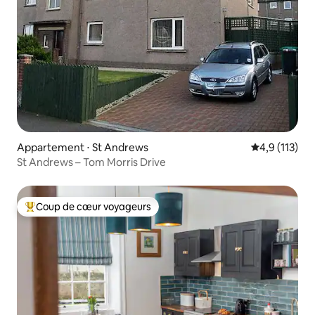
Appartement ⋅ St Andrews
Évaluation mo
4,9 (113)
St Andrews – Tom Morris Drive
Coup de cœur voyageurs
Coups de cœur voyageurs les plus appréciés