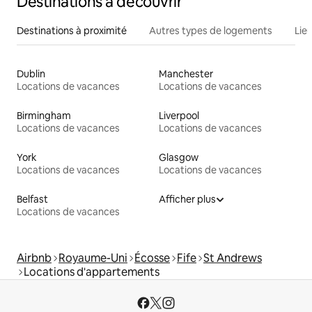
Destinations à découvrir
Destinations à proximité
Autres types de logements
Lie
Dublin
Manchester
Locations de vacances
Locations de vacances
Birmingham
Liverpool
Locations de vacances
Locations de vacances
York
Glasgow
Locations de vacances
Locations de vacances
Belfast
Afficher plus
Locations de vacances
Airbnb
Royaume-Uni
Écosse
Fife
St Andrews
Locations d'appartements