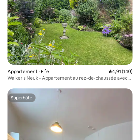
Appartement ⋅ Fife
Évaluation moy
4,91 (140)
Walker's Neuk - Appartement au rez-de-chaussée avec
jardin
Superhôte
Superhôte