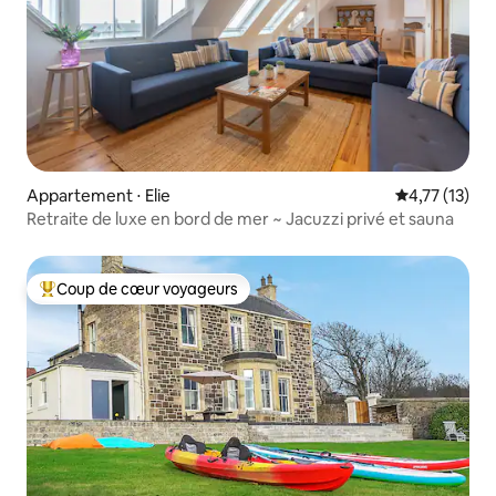
Appartement ⋅ Elie
Évaluation mo
4,77 (13)
Retraite de luxe en bord de mer ~ Jacuzzi privé et sauna
Coup de cœur voyageurs
Coups de cœur voyageurs les plus appréciés