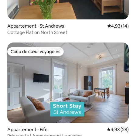
Appartement ⋅ St Andrews
Évaluation mo
4,93 (14)
Cottage Flat on North Street
Coup de cœur voyageurs
Coup de cœur voyageurs
Appartement ⋅ Fife
Évaluation mo
4,93 (28)
Priorsgate | Appartement Lumsden