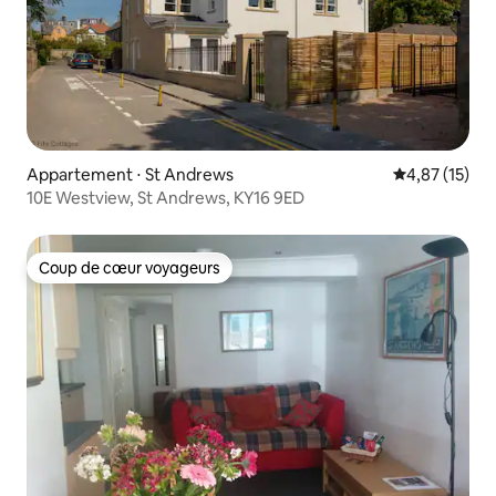
Appartement ⋅ St Andrews
Évaluation mo
4,87 (15)
10E Westview, St Andrews, KY16 9ED
Coup de cœur voyageurs
Coup de cœur voyageurs