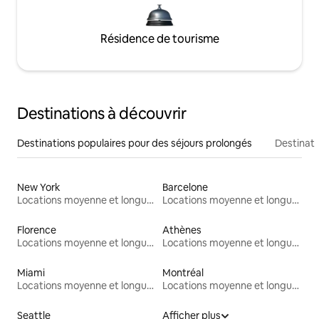
Résidence de tourisme
Destinations à découvrir
Destinations populaires pour des séjours prolongés
Destinati
New York
Barcelone
Locations moyenne et longue durée
Locations moyenne et longue durée
Florence
Athènes
Locations moyenne et longue durée
Locations moyenne et longue durée
Miami
Montréal
Locations moyenne et longue durée
Locations moyenne et longue durée
Seattle
Afficher plus