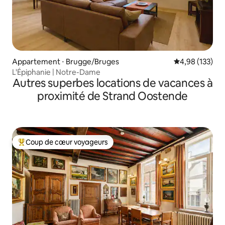
Appartement ⋅ Brugge/Bruges
Évaluation moy
4,98 (133)
L'Épiphanie | Notre-Dame
Autres superbes locations de vacances à
proximité de Strand Oostende
Coup de cœur voyageurs
Coups de cœur voyageurs les plus appréciés