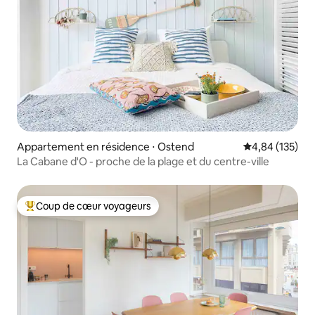
Appartement en résidence ⋅ Ostend
Évaluation moy
4,84 (135)
La Cabane d'O - proche de la plage et du centre-ville
Coup de cœur voyageurs
Coups de cœur voyageurs les plus appréciés