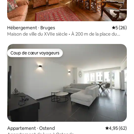
Hébergement ⋅ Bruges
Évaluation
5 (26)
Maison de ville du XVIIe siècle • À 200 m de la place du
marché
Coup de cœur voyageurs
Coup de cœur voyageurs
Appartement ⋅ Ostend
Évaluation mo
4,95 (62)