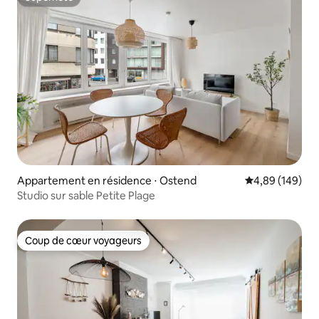
Superhôte
Appartement en résidence ⋅ Ostend
Évaluation moy
4,89 (149)
Studio sur sable Petite Plage
Coup de cœur voyageurs
Coup de cœur voyageurs