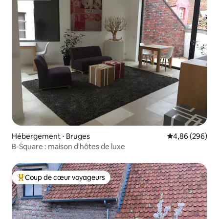
Hébergement ⋅ Bruges
Évaluation moy
4,86 (296)
B-Square : maison d'hôtes de luxe
Coup de cœur voyageurs
Coups de cœur voyageurs les plus appréciés