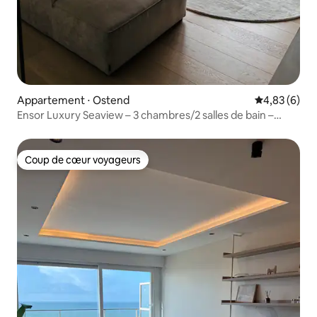
Appartement ⋅ Ostend
Évaluation m
4,83 (6)
Ensor Luxury Seaview – 3 chambres/2 salles de bain –
Let's Go Getaways
Coup de cœur voyageurs
Coup de cœur voyageurs