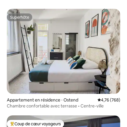
Superhôte
Superhôte
Appartement en résidence ⋅ Ostend
Évaluation moy
4,76 (768)
Chambre confortable avec terrasse • Centre-ville
Coup de cœur voyageurs
Coups de cœur voyageurs les plus appréciés