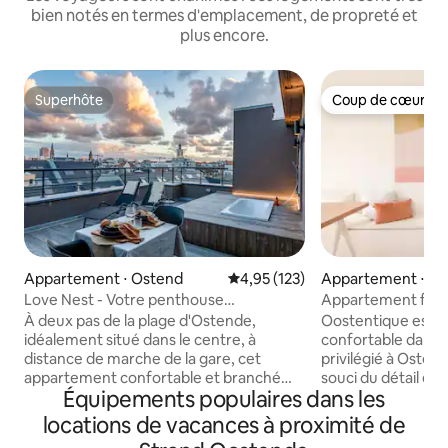
bien notés en termes d'emplacement, de propreté et
plus encore.
Superhôte
Coup de cœur vo
Superhôte
Coup de cœur vo
Appartement ⋅ Ostend
Évaluation moyenne sur la base 
4,95 (123)
Appartement ⋅ O
Love Nest - Votre penthouse
Appartement famil
confortable
contemporain
À deux pas de la plage d'Ostende,
Oostentique est 
idéalement situé dans le centre, à
confortable dans
distance de marche de la gare, cet
privilégié à Osten
appartement confortable et branché
souci du détail et 
Équipements populaires dans les
est idéal pour 2 personnes. Faites-vous
ce qui le rend idéa
plaisir et venez profiter l'un de l'autre au
famille sur la côte
locations de vacances à proximité de
bord de la mer. Ce nouveau penthouse
est présent et la li