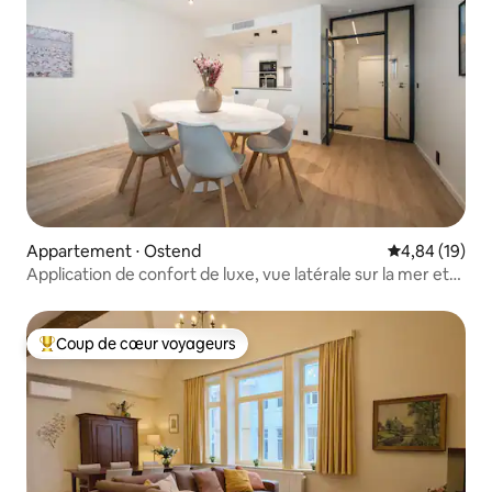
Appartement ⋅ Ostend
Évaluation mo
4,84 (19)
Application de confort de luxe, vue latérale sur la mer et
dans le centre
Coup de cœur voyageurs
Coups de cœur voyageurs les plus appréciés