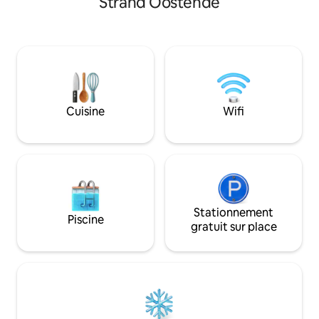
Strand Oostende
dispose de tout le confort et des
douces sont inclu
équipements modernes. En plus d'une
situé à 50 m de la
chambre avec une grande télévision
marche du centre. U
intelligente, une kitchenette et une salle
superposé ludique
de bains, il y a 2 grandes terrasses en
couchage, une cui
bois, 1 avec vue latérale sur la mer, une
douche à effet pluie
piscine extérieure et une douche
numérique, une ma
extérieure, ainsi que des chaises longues
chaise haute, ... so
Cuisine
Wifi
et un barbecue électrique.
Stationnement
Piscine
gratuit sur place