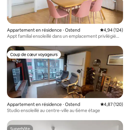
Appartement en résidence ⋅ Ostend
Évaluation moy
4,94 (124)
Appt familial ensoleillé dans un emplacement privilégié
sur la plage
Coup de cœur voyageurs
Coup de cœur voyageurs
Appartement en résidence ⋅ Ostend
Évaluation moy
4,87 (120)
Studio ensoleillé au centre-ville au 6ème étage
Superhôte