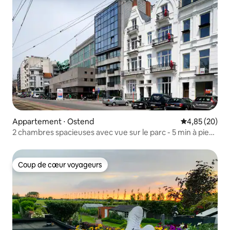
Appartement ⋅ Ostend
Évaluation mo
4,85 (20)
2 chambres spacieuses avec vue sur le parc - 5 min à pied
de la plage
Coup de cœur voyageurs
Coup de cœur voyageurs