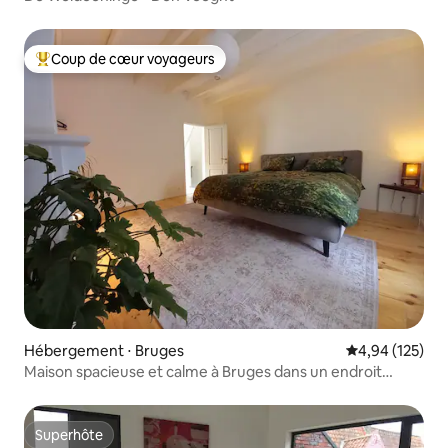
Coup de cœur voyageurs
Coups de cœur voyageurs les plus appréciés
Hébergement ⋅ Bruges
Évaluation moy
4,94 (125)
Maison spacieuse et calme à Bruges dans un endroit
parfait !
Superhôte
Superhôte