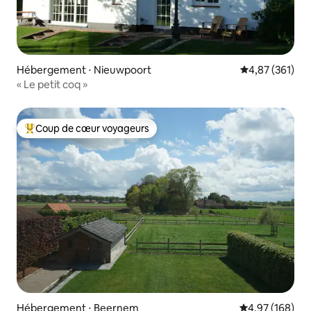
Hébergement ⋅ Nieuwpoort
Évaluation moy
4,87 (361)
« Le petit coq »
Coup de cœur voyageurs
Coups de cœur voyageurs les plus appréciés
Hébergement ⋅ Beernem
Évaluation moy
4,97 (168)