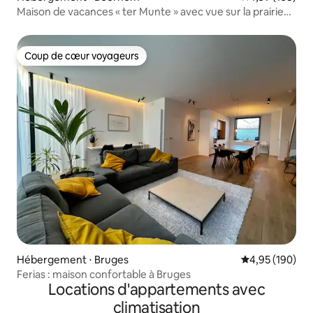
Maison de vacances « ter Munte » avec vue sur la prairie
d'alpagas
Coup de cœur voyageurs
Coup de cœur voyageurs
Hébergement ⋅ Bruges
Évaluation moy
4,95 (190)
Ferias : maison confortable à Bruges
Locations d'appartements avec
climatisation