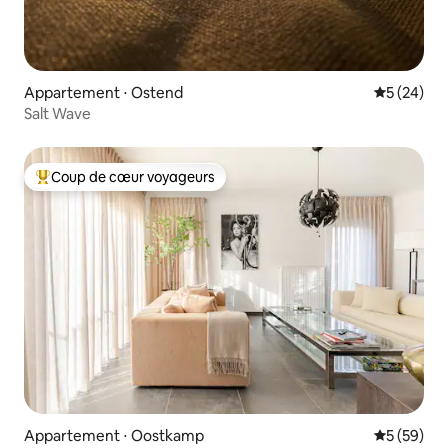
Appartement ⋅ Ostend
Évaluation
5 (24)
Salt Wave
Coup de cœur voyageurs
Coups de cœur voyageurs les plus appréciés
Appartement ⋅ Oostkamp
Évaluation
5 (59)