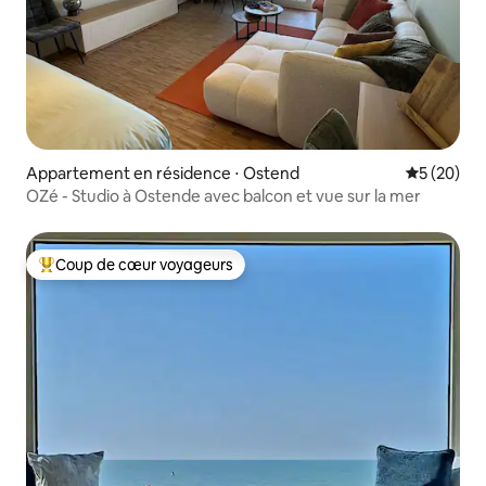
Appartement en résidence ⋅ Ostend
Évaluation
5 (20)
OZé - Studio à Ostende avec balcon et vue sur la mer
Coup de cœur voyageurs
Coups de cœur voyageurs les plus appréciés