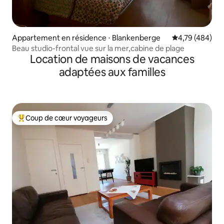
Appartement en résidence ⋅ Blankenberge
Évaluation moy
4,79 (484)
Beau studio-frontal vue sur la mer,cabine de plage
Location de maisons de vacances
adaptées aux familles
Coup de cœur voyageurs
Coups de cœur voyageurs les plus appréciés