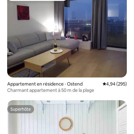
Appartement en résidence ⋅ Ostend
Évaluation moy
4,94 (295)
Charmant appartement à 50 m de la plage
Superhôte
Superhôte