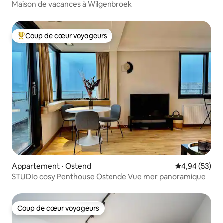
Maison de vacances à Wilgenbroek
Coup de cœur voyageurs
Coups de cœur voyageurs les plus appréciés
Appartement ⋅ Ostend
Évaluation mo
4,94 (53)
STUDIo cosy Penthouse Ostende Vue mer panoramique
Coup de cœur voyageurs
Coup de cœur voyageurs