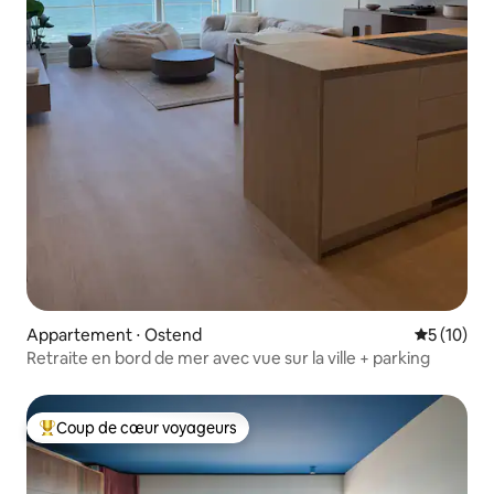
Appartement ⋅ Ostend
Évaluation
5 (10)
Retraite en bord de mer avec vue sur la ville + parking
Coup de cœur voyageurs
Coups de cœur voyageurs les plus appréciés