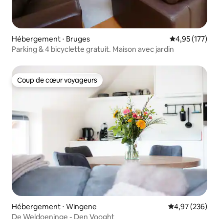
Hébergement ⋅ Bruges
Évaluation moy
4,95 (177)
Parking & 4 bicyclette gratuit. Maison avec jardin
Coup de cœur voyageurs
Coup de cœur voyageurs
Hébergement ⋅ Wingene
Évaluation moy
4,97 (236)
De Weldoeninge - Den Vooght