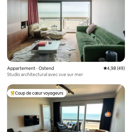
Appartement ⋅ Ostend
Évaluation mo
4,98 (49)
Studio architectural avec vue sur mer
Coup de cœur voyageurs
Coups de cœur voyageurs les plus appréciés