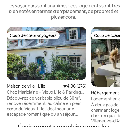
Les voyageurs sont unanimes : ces logements sont très
bien notés en termes d'emplacement, de propreté et
plus encore.
Coup de cœur voyageurs
Coup de cœur vo
Coup de cœur voyageurs
Coup de cœur vo
Maison de ville ⋅ Lille
Évaluation moyenne sur la base 
4,96 (276)
Chez Marjolaine – Vieux Lille & Parking
Hébergement ⋅ Vi
inclus
Découvrez ce véritable bijou de 50m²,
d'Ascq
Logement en quart
rénové récemment, au calme en plein
À deux pas de Lill
cœur du Vieux-Lille, idéal pour une
charmant logement
escapade romantique ou un séjour
dans un quartier ré
d’exception. Profitez d’un logement
Villeneuve-d'Ascq.
entièrement indépendant, tout confort,
moments en famill