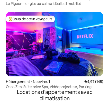
Le Pigeonnier gite au calme idéal bail mobilité
Coup de cœur voyageurs
Coups de cœur voyageurs les plus appréciés
Hébergement ⋅ Neuvireuil
Évaluation moy
4,97 (145)
Ôspa Zen-Suite privé Spa, Vidéoprojecteur, Parking
Locations d'appartements avec
climatisation