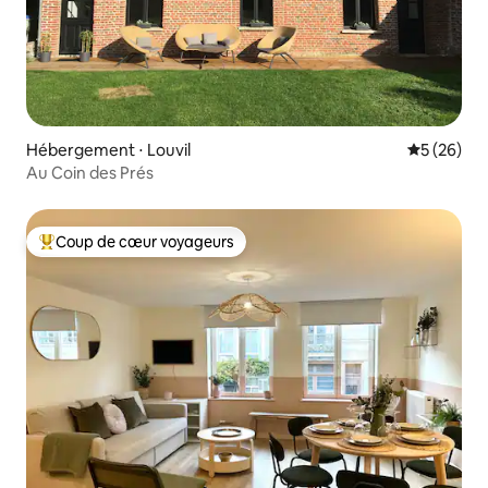
Hébergement ⋅ Louvil
Évaluation
5 (26)
Au Coin des Prés
Coup de cœur voyageurs
Coups de cœur voyageurs les plus appréciés