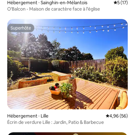
Hébergement ⋅ Sainghin-en-Mélantois
Évaluation
5 (17)
O'Balcon - Maison de caractère face à l’église
Superhôte
Superhôte
Hébergement ⋅ Lille
Évaluation mo
4,96 (56)
Écrin de verdure Lille : Jardin, Patio & Barbecue