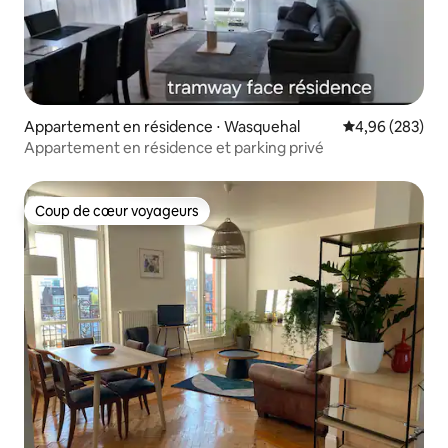
Appartement en résidence ⋅ Wasquehal
Évaluation moy
4,96 (283)
Appartement en résidence et parking privé
Coup de cœur voyageurs
Coup de cœur voyageurs