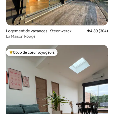
Logement de vacances ⋅ Steenwerck
Évaluation moy
4,89 (304)
La Maison Rouge
Coup de cœur voyageurs
Coups de cœur voyageurs les plus appréciés