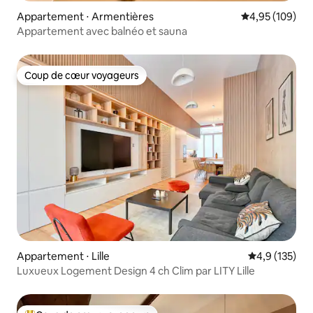
Appartement ⋅ Armentières
Évaluation moy
4,95 (109)
Appartement avec balnéo et sauna
Coup de cœur voyageurs
Coup de cœur voyageurs
Appartement ⋅ Lille
Évaluation mo
4,9 (135)
Luxueux Logement Design 4 ch Clim par LITY Lille