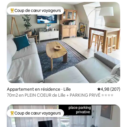
Coup de cœur voyageurs
Coups de cœur voyageurs les plus appréciés
Appartement en résidence ⋅ Lille
Évaluation moy
4,98 (207)
70m2 en PLEIN COEUR de Lille + PARKING PRIVÉ ⭐️⭐️⭐️⭐️
Coup de cœur voyageurs
Coups de cœur voyageurs les plus appréciés