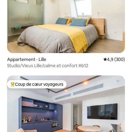
Appartement ⋅ Lille
Évaluation mo
4,9 (300)
Studio/Vieux Lille/calme et confort #b12
Coup de cœur voyageurs
Coups de cœur voyageurs les plus appréciés