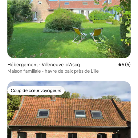
Hébergement ⋅ Villeneuve-d'Ascq
Évaluatio
5 (5)
Maison familiale - havre de paix près de Lille
Coup de cœur voyageurs
Coup de cœur voyageurs