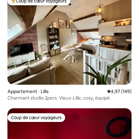
Coup de cœur voyageurs
Coups de cœur voyageurs les plus appréciés
Appartement ⋅ Lille
Évaluation moy
4,97 (149)
Charmant studio 2pers. Vieux-Lille, cosy, équipé
Coup de cœur voyageurs
Coup de cœur voyageurs