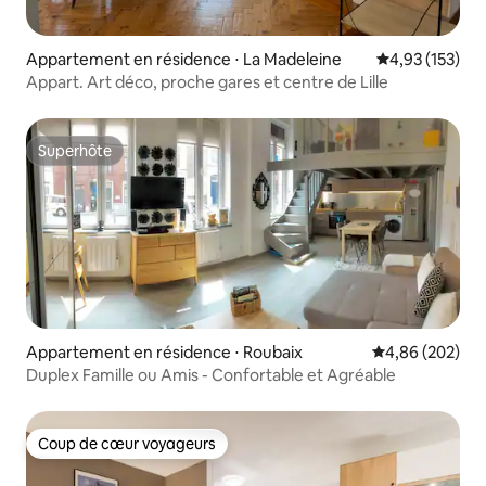
Appartement en résidence ⋅ La Madeleine
Évaluation moy
4,93 (153)
Appart. Art déco, proche gares et centre de Lille
Superhôte
Superhôte
Appartement en résidence ⋅ Roubaix
Évaluation moy
4,86 (202)
Duplex Famille ou Amis - Confortable et Agréable
Coup de cœur voyageurs
Coup de cœur voyageurs