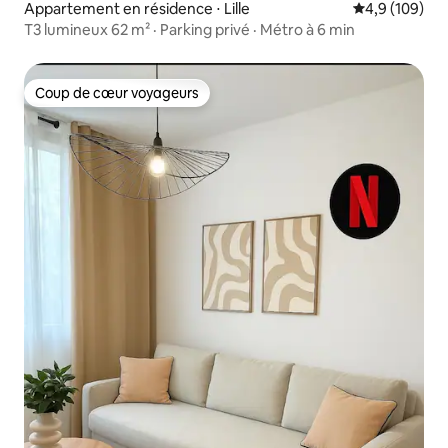
Appartement en résidence ⋅ Lille
Évaluation mo
4,9 (109)
T3 lumineux 62 m² · Parking privé · Métro à 6 min
Coup de cœur voyageurs
Coup de cœur voyageurs