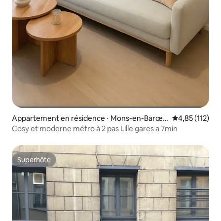
Appartement en résidence ⋅ Mons-en-Barœu
Évaluation moy
4,85 (112)
l
Cosy et moderne métro à 2 pas Lille gares a 7min
Superhôte
Superhôte