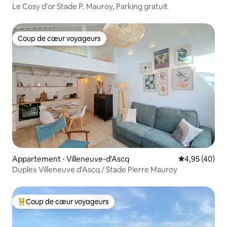
Le Cosy d'or Stade P. Mauroy, Parking gratuit
Coup de cœur voyageurs
Coup de cœur voyageurs
Appartement ⋅ Villeneuve-d'Ascq
Évaluation mo
4,95 (40)
Duplex Villeneuve d'Ascq / Stade Pierre Mauroy
Coup de cœur voyageurs
Coups de cœur voyageurs les plus appréciés