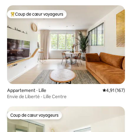
Coup de cœur voyageurs
Coups de cœur voyageurs les plus appréciés
Appartement ⋅ Lille
Évaluation moy
4,91 (167)
Envie de Liberté - Lille Centre
Coup de cœur voyageurs
Coup de cœur voyageurs