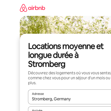
Aller
directement
au
contenu
Locations moyenne et
longue durée à
Stromberg
Découvrez des logements où vous vous sente
comme chez vous pour un séjour d'un mois ou
plus.
Adresse
Lorsque les résultats s'affichent, utilisez les flèc
Arrivée