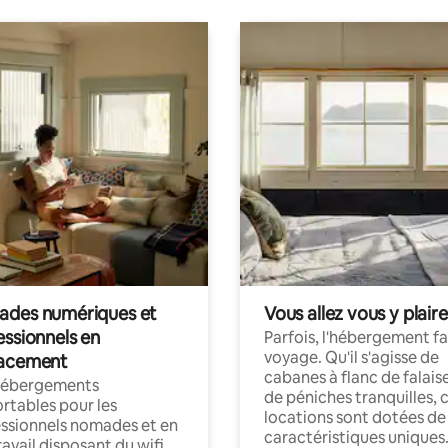
des numériques et
Vous allez vous y plaire
essionnels en
Parfois, l'hébergement fai
voyage. Qu'il s'agisse de
acement
cabanes à flanc de falais
hébergements
de péniches tranquilles, 
rtables pour les
locations sont dotées de
ssionnels nomades et en
caractéristiques uniques
ravail disposant du wifi