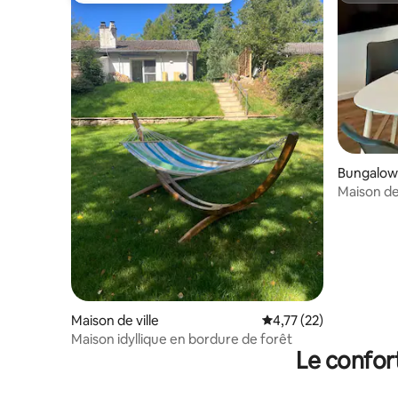
Bungalow
Maison de
golf
Maison de ville
Évaluation moyenne su
4,77 (22)
Maison idyllique en bordure de forêt
Le confor