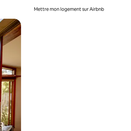
Mettre mon logement sur Airbnb
sant glisser.