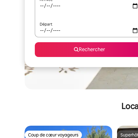
Départ
Rechercher
Loca
Coup de cœur voyageurs
Superhô
Coup de cœur voyageurs
Superhô