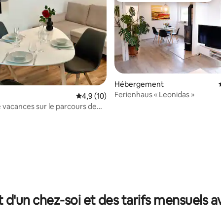
Hébergement
Ferienhaus « Leonidas »
Évaluation moyenne sur la base de 10 comm
4,9 (10)
 vacances sur le parcours de
r la base de 22 commentaires : 4,77 sur 5
t d'un chez-soi et des tarifs mensuels 