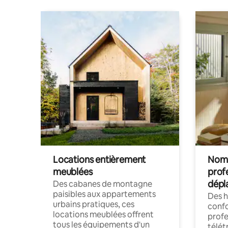
Locations entièrement
Noma
meublées
prof
dépl
Des cabanes de montagne
paisibles aux appartements
Des 
urbains pratiques, ces
confo
locations meublées offrent
profe
tous les équipements d'un
télét