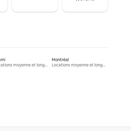
ami
Montréal
Locations moyenne et longue durée
Locations moyenne et longue durée