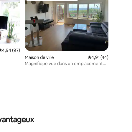
Évaluation moyenne sur la base de 97 commentaires : 4,94 sur 5
4,94 (97)
entaires : 4,9 sur 5
Maison de ville
Évaluation moyenne su
4,91 (44)
Magnifique vue dans un emplacement
privilégié sur "Wolke7"
avantageux