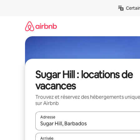
Aller
Certai
directement
au
contenu
Sugar Hill : locations de
vacances
Trouvez et réservez des hébergements uniqu
sur Airbnb
Adresse
Lorsque les résultats s'affichent, utilisez les flèc
Arrivée