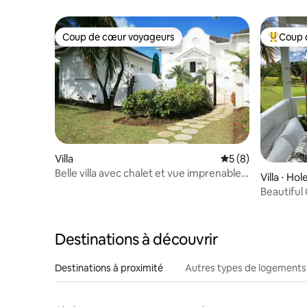
mer avec 
Coup de cœur voyageurs
Coup 
Coup de cœur voyageurs
Coups de
Villa
Évaluation moyenn
5 (8)
Belle villa avec chalet et vue imprenable
Villa ⋅ Ho
sur la mer
Beautiful
Barbade
Destinations à découvrir
Destinations à proximité
Autres types de logements