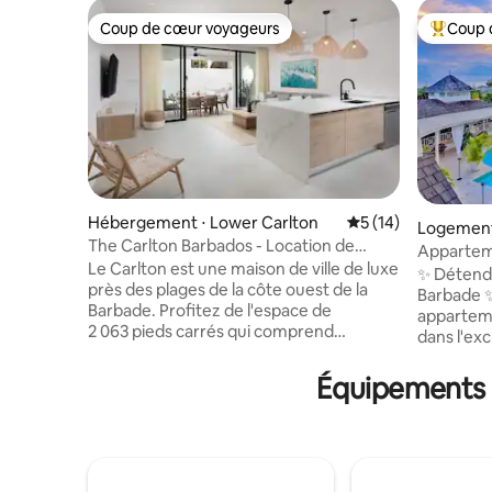
Coup de cœur voyageurs
Coup 
Coup de cœur voyageurs
Coups de
Hébergement ⋅ Lower Carlton
Évaluation moyenne
5 (14)
Logement
The Carlton Barbados - Location de
Apparteme
maison de ville de luxe
Le Carlton est une maison de ville de luxe
chambres 
✨ Détende
près des plages de la côte ouest de la
Barbade ✨
Barbade. Profitez de l'espace de
appartem
2 063 pieds carrés qui comprend
dans l'exc
3 chambres, 3 salles de bain, une piscine
communau
privée, une baignoire extérieure et un
crête avec
Équipements p
accès facile aux restaurants, aux
clubhouse 
magasins et à la vie nocturne à Holetown
piscine d
et Speightstown. Améliorez votre séjour
chambres 
avec des avantages VIP tels que des
donnant s
locations de yachts privés, une visite de
piscine Chaises longues et parasols