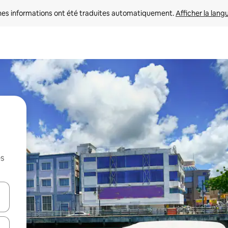
nes informations ont été traduites automatiquement. 
Afficher la lang
es
hes vers le haut et vers le bas pour les parcourir ou en appuyant et en fai