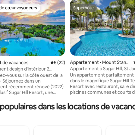
de cœur voyageurs
Superhôte
 cœur voyageurs les plus appréciés
Superhôte
 sur la base de 14 commentaires : 5 sur 5
Appartement ⋅ Mount Standf
 de vacances
Évaluation moyenne sur la base de 22 co
5 (22)
ast
Appartement à Sugar Hill, St J
nt design d'intérieur 2
accès à la plage
2 salles de bain
Un appartement parfaitement 
z-vous sur la côte ouest de la
dans le magnifique Sugar Hill T
 Séjournez dans un
Resort avec restaurant, salle de
ent récemment rénové (2022)
piscines communes et courts d
lusif Sugar Hill Resort, une
éclairés par inondation. Situé au
té fermée perchée sur une
deuxième niveau de l'enclave d
 vue sur la mer depuis le
opulaires dans les locations de vacance
Village avec vue sur les jardins e
et vue sur le jardin tropical/la
grande piscine commune. Vous êtes à
epuis votre balcon. Les
quelques minutes à pied du Cl
s'ouvrent sur un balcon
et des courts de tennis. L'appartement
ur des jardins luxuriants et une
dispose de deux chambres, to