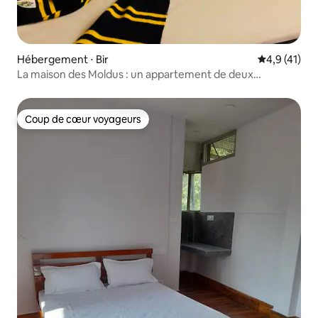
Hébergement ⋅ Bir
Évaluation m
4,9 (41)
La maison des Moldus : un appartement de deux
chambres à Bir
Coup de cœur voyageurs
Coup de cœur voyageurs