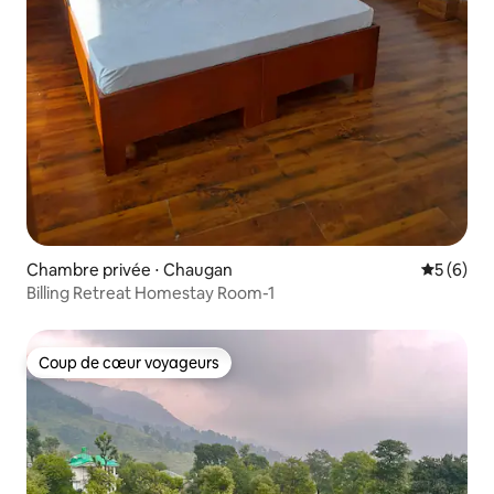
Chambre privée ⋅ Chaugan
Évaluatio
5 (6)
Billing Retreat Homestay Room-1
Coup de cœur voyageurs
Coup de cœur voyageurs