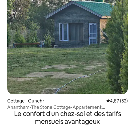
Cottage ⋅ Gunehr
Évaluation mo
4,87 (52)
Anantham-The Stone Cottage-Appartement
Le confort d'un chez-soi et des tarifs
indépendant d'une chambre
mensuels avantageux