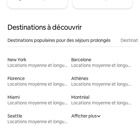
Destinations à découvrir
Destinations populaires pour des séjours prolongés
Destinati
New York
Barcelone
Locations moyenne et longue durée
Locations moyenne et longue durée
Florence
Athènes
Locations moyenne et longue durée
Locations moyenne et longue durée
Miami
Montréal
Locations moyenne et longue durée
Locations moyenne et longue durée
Seattle
Afficher plus
Locations moyenne et longue durée