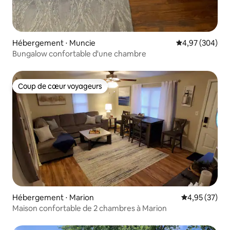
Hébergement ⋅ Muncie
Évaluation moy
4,97 (304)
Bungalow confortable d'une chambre
Coup de cœur voyageurs
Coup de cœur voyageurs
Hébergement ⋅ Marion
Évaluation mo
4,95 (37)
Maison confortable de 2 chambres à Marion