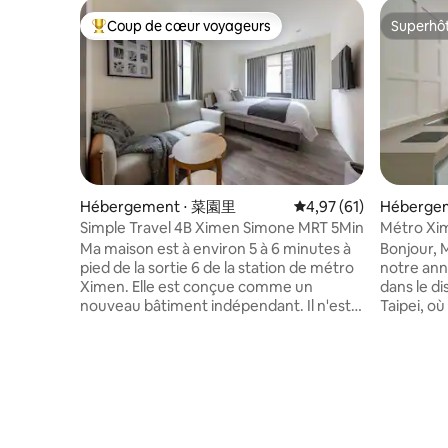
Coup de cœur voyageurs
Superhô
Coups de cœur voyageurs les plus appréciés
Superhô
Hébergement ⋅ 菜園里
Évaluation moyenne su
4,97 (61)
Héberge
Simple Travel 4B Ximen Simone MRT 5Min
Métro Xim
tranquill
Ma maison est à environ 5 à 6 minutes à
Bonjour, Merci d'avoir lu la description de
chambres 
pied de la sortie 6 de la station de métro
notre annonce :) La m
attraction
Ximen. Elle est conçue comme un
dans le di
nouveau bâtiment indépendant. Il n'est
Taipei, où
pas nécessaire de supporter les risques
délicieux 
de sécurité publique des logements
marché no
collectifs. La serrure de la porte à
de Yongsa
induction électronique entre et sort,
traditionn
l'entrée et la sortie sont simples, calme
d'affaire
au milieu de l'agitation, le nombre de
mode et a
ménages est réduit, une attention
Découvrez