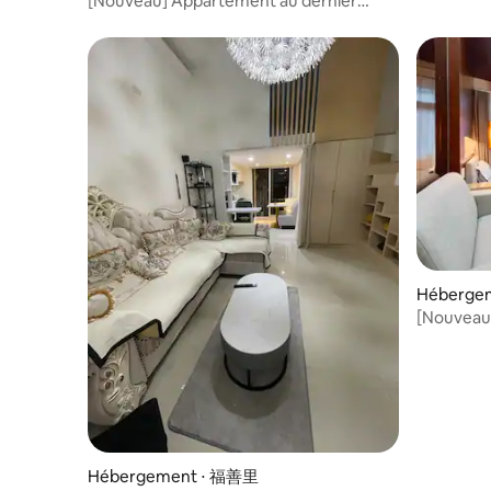
[Nouveau] Appartement au dernier
étage de la tour Z | Taipei 101 | Piscine |
Gestion hôtelière | Salle de sport | Cuisine
privée | Laver et sécher | Toilettes
gratuites | Accueil chaleureux des
étrangers
Hébergem
ct
[Nouveau]
Hôtel avec
Suite ind
confortab
Sen / Sta
School / 
étranger
Hébergement ⋅ 福善里