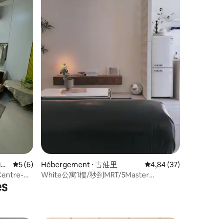
ntaires : 4,75 sur 5
st
Évaluation moyenne sur la base de 6 commentaires : 5 sur 5
5 (6)
Hébergement ⋅ 古莊里
Évaluation moyenne su
4,84 (37)
entre-
White公寓1樓/秒到MRT/5Master
es
n de métro
Bedroom永康街|西門|師大Accessible
uelle