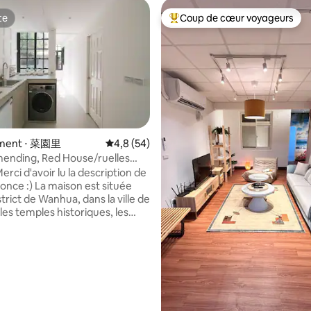
te
Coup de cœur voyageurs
te
Coups de cœur voyageurs les p
r la base de 61 commentaires : 4,97 sur 5
ment ⋅ 菜園里
Évaluation moyenne sur la base de 54 comm
4,8 (54)
ending, Red House/ruelles
es/salle de bain indépendante/3
3 lits ~ À quelques pas des
aison est située
s populaires ~
strict de Wanhua, dans la ville de
 les temples historiques, les
en-cas traditionnels et le
cturne touristique du temple
n sont des quartiers
els, ainsi que le quartier
s de Ximen Center, qui mène à la
ux préférences des jeunes !
 la culture locale et séjournez