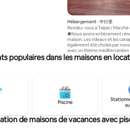
t dans un espace
ment caractéristique au cœur
i ~ Récemment meublé pour
un séjour qui allie l'ancien et le
Hébergement ⋅ 中行里
réunissant les gens avec
Rendez-vous à Taipei / Marché 
nvironnement. ▛ 3F, pas
Raohe / Taipei 101 / Station de
●Nous avons entièrement réno
du quartier
à 5 min / Stationnement sur d
maison. Les rideaux et les cana
 animé de Ximen, Eslite, Red
également été choisis par no
vers cadeaux à la main
avec un thème méditerranéen 
 sont achetés à la fois. - La
s populaires dans les maisons en locati
espace spacieux. Il y a un sèche
 située dans une allée paisible,
une machine à laver dans la ma
inutes à pied du MRT Ximending,
qui est très pratique. Il y a un p
es supérettes dans la ruelle. -
l'●extérieur, à cinq minutes à p
 le marché de nuit de Taïwan
station de métro, à proximité d
reet Sightseeing Night Market,
101, du marché nocturne de Ra
ight Market, South Airport
Centre d'exposition de Nangang
ket) et dégustez des en-cas
Shopping Park LaLaport Nangan
Stationn
a trois chambres au total, cinq li
Piscine
ande télévision 55 "/lave-linge
su
doubles ●Une salle de bain avec
tuit. - De plus, la petite
séparation sèche et humide, l'
te de notre femme de ménage
rideau de douche ●Tout l'étage
ation de maisons de vacances avec pis
us pouvez me poser toutes les
maison peut être utilisé, il est t
, j'ai hâte d'ajouter commodité
spacieux et idéal pour les fêtes 
 à votre voyage à Taipei,