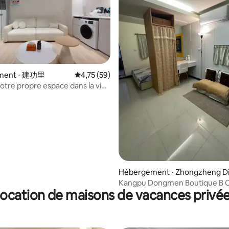
ur la base de 61 commentaires : 4,9 sur 5
ment ⋅ 建功里
Évaluation moyenne sur la base de 59 comme
4,75 (59)
otre propre espace dans la vie
 de Taipei, 2 chambres ~ près de
g, marché de Yongle, marché
du Ningxia
Hébergement ⋅ Zhongzheng Di
rict
Kangpu Dongmen Boutique B C
ocation de maisons de vacances privé
ville, à 220 mètres de la statio
Dongmen, petite maison individ
confortable.