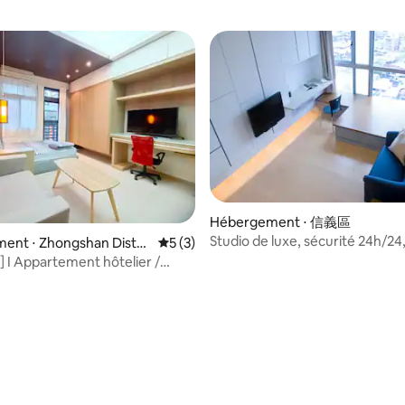
Hébergement ⋅ 信義區
Studio de luxe, sécurité 24h/24
ent ⋅ Zhongshan Distri
Évaluation moyenne sur la base de 3 co
5 (3)
Taipei 101,MRT_3
 I Appartement hôtelier /
 piscine / Design élégant /
épendante / Résidence
le / Quartier commercial de Lin
tion Zhongshan Elementary
Accueil chaleureux des
s