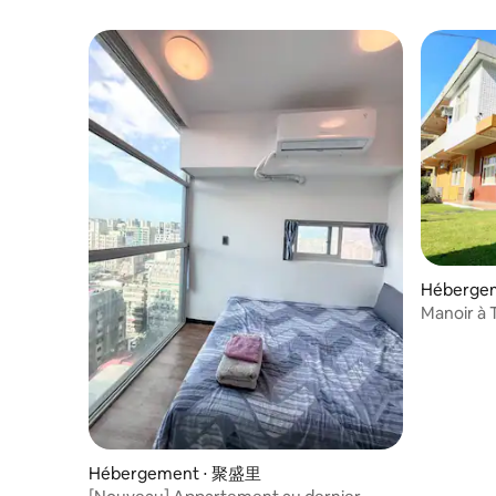
besoin de faire la queue Pas besoin
j'attends 
d'attendre Réservation pour les invités
Hébergeme
Manoir à
Hébergement ⋅ 聚盛里