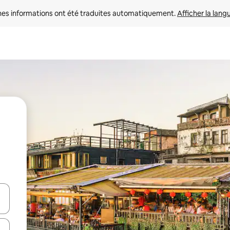
nes informations ont été traduites automatiquement. 
Afficher la lang
hes vers le haut et vers le bas pour les parcourir ou en appuyant et en fai