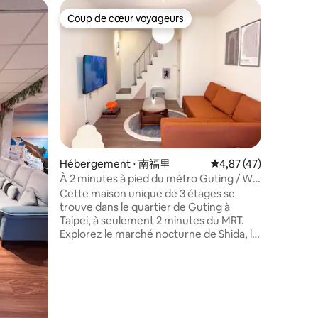
Hébergem
Coup de cœur voyageurs
Superhô
lus appréciés
Coup de cœur voyageurs
Superhô
rict
DUMO Wor
minutes/D
Un endroi
gamme/Li
Taipei, ju
de Taipei
de divers
touristi
pratique
visite à 
des amis 
entaires : 4,8 sur 5
offrir un 
Hébergement ⋅ 南福里
Évaluation moyenne su
4,87 (47)
La fonct
d'eau de 
À 2 minutes à pied du métro Guting / Wi-
plus disp
Fi haut débit / Télévision 55 pouces avec
Cette maison unique de 3 étages se
cette fon
Smart TV / Balcon lumineux / Maison
trouve dans le quartier de Guting à
disponib
individuelle rare entièrement rénovée /
Taipei, à seulement 2 minutes du MRT.
votre co
Maison de style rétro
Explorez le marché nocturne de Shida, le
mémorial de Chiang Kai-shek et
Ximending, tous facilement accessibles.
À l'intérieur, vous disposerez d'une
connexion wifi de 100 Mbit/s, d'une
télévision connectée de 55 pouces avec
Google Home et d'un lecteur vinyle. La