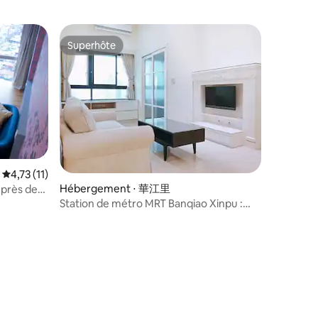
Superhôte
Superhôte
Évaluation moyenne sur la base de 11 commentaires : 4,73 sur 5
4,73 (11)
Hébergement ⋅ 華江里
,près de
mmentaires : 5 sur 5
Station de métro MRT Banqiao Xinpu :
calme et élégant, il y a une épicerie et
une rue gastronomique en bas, ce qui
est très pratique