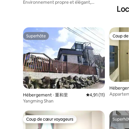
Environnement propre et élégant,
Loc
proche de la station de métro, bonne
fonctionnalité de vie
Superhôte
Coup de
Superhôte
Coup de
Héberge
Apparteme
Hébergement ⋅ 重和里
Évaluation moyenne su
4,91 (11)
Fuxing 
Yangming Shan
鐘
Coup de cœur voyageurs
Superhô
Coup de cœur voyageurs
Superhô