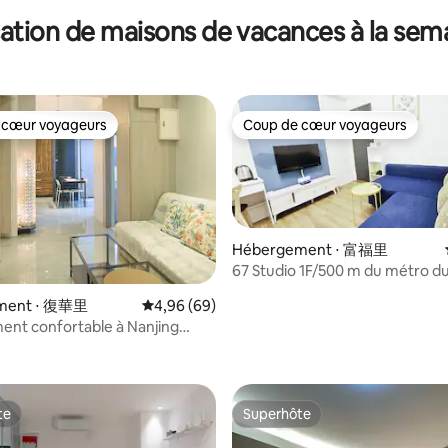
ation de maisons de vacances à la sem
 cœur voyageurs
Coup de cœur voyageurs
 cœur voyageurs
Coup de cœur voyageurs
Hébergement ⋅ 富福里
67 Studio 1F/500 m du métro d
de Longshan/près de Ximendin
ment ⋅ 復華里
Évaluation moyenne sur la base de 69 commen
4,96 (69)
minutes de la gare de Wanhua
nt confortable à Nanjing
bagages/rez-de-chaussée sans 
r la base de 11 commentaires : 4,91 sur 5
MRT(4~ 8 personnes) 南京復興2分
te
Superhôte
te
Superhôte