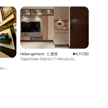
à● manger
l'utiliser
er en
rsonnes.
ésitez pas
ieux pour
rce que
ais
lque part,
t, il y a
n'ayez pas
s
Hébergement ⋅ 仁愛里
Évaluation moyenne su
4,71 (35)
ang, un
Taipei Daan District / 1-Minute to
 concerts.
MRT/Luxury Home
, vous
es :
res du
l
 luxe｜
 sécher｜
sonnes