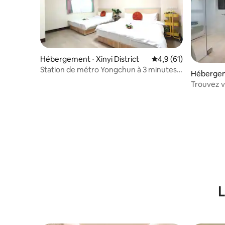
Hébergement ⋅ Xinyi District
Évaluation moyenne s
4,9 (61)
Station de métro Yongchun à 3 minutes à
Héberge
pied / Ximending à 8 stations / Taipei 101 /
Trouvez v
Gare de Taipei à 7 stations / Balcon /
tranquille
Machine à laver
Ximendin
nocturne 
L