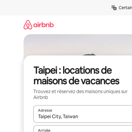
Aller
Certai
directement
au
contenu
Taipei : locations de
maisons de vacances
Trouvez et réservez des maisons uniques sur
Airbnb
Adresse
Lorsque les résultats s'affichent, utilisez les flèc
Arrivée