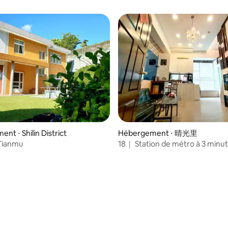
voyages en famille ! La table 
votre arrivée.
est en marbre véritable, veuillez 
avec soin ! ●Veuillez command
fonction du nombre réel de pe
Si vous avez des questions, n'h
à me le dire. Je ferai de mon m
vous aider à les résoudre. ●Pa
j'aime beaucoup la maison, j'y v
parfois. Si vous voulez aller que
vous pouvez me demander. Au fai
une épicerie à proximité, alors 
peur de ne rien avoir à manger ! ■Nou
sommes très proches de Nang
grand centre commercial et de
nt ⋅ Shilin District
Hébergement ⋅ 晴光里
Si vous aimez faire du shopping
 Tianmu
18｜ Station de métro à 3 minut
pouvez aller à Crazy.
ascenseur｜ Collecte des ordu
bâtiment｜ Centre commercia
Zhongshan｜ Hébergement de
Espace confortable｜ Laver et
Près de Ximending｜ 1 à 4 per