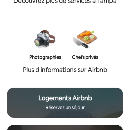
Découvrez plus de services à Tampa
Photographies
Chefs privés
Coachs p
Plus d'informations sur Airbnb
Logements Airbnb
Réservez un séjour