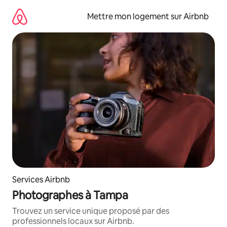
Aller
directement
Mettre mon logement sur Airbnb
au
contenu
Services Airbnb
Photographes à Tampa
Trouvez un service unique proposé par des
professionnels locaux sur Airbnb.