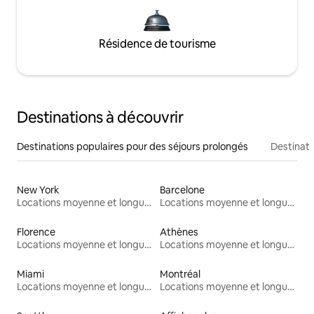
Résidence de tourisme
Destinations à découvrir
Destinations populaires pour des séjours prolongés
Destinati
New York
Barcelone
Locations moyenne et longue durée
Locations moyenne et longue durée
Florence
Athènes
Locations moyenne et longue durée
Locations moyenne et longue durée
Miami
Montréal
Locations moyenne et longue durée
Locations moyenne et longue durée