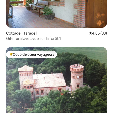
Cottage ⋅ Taradell
Évaluation mo
4,85 (33)
Gîte rural avec vue sur la forêt 1
Coup de cœur voyageurs
Coups de cœur voyageurs les plus appréciés