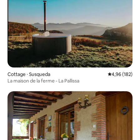
Cottage ⋅ Susqueda
Évaluation moy
4,96 (182)
La maison de la ferme - La Pallissa