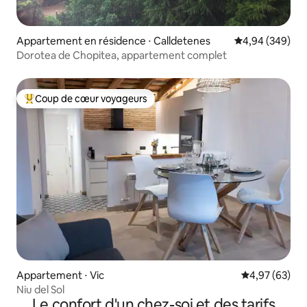
Appartement en résidence ⋅ Calldetenes
Évaluation moy
4,94 (349)
Dorotea de Chopitea, appartement complet
Coup de cœur voyageurs
Coups de cœur voyageurs les plus appréciés
Appartement ⋅ Vic
Évaluation mo
4,97 (63)
Niu del Sol
Le confort d'un chez-soi et des tarifs