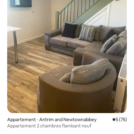
Appartement ⋅ Antrim and Newtownabbey
Évaluation
5 (75)
Appartement 2 chambres flambant neuf