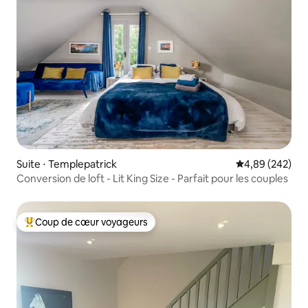
Suite ⋅ Templepatrick
Évaluation moy
4,89 (242)
Conversion de loft - Lit King Size - Parfait pour les couples
Coup de cœur voyageurs
Coups de cœur voyageurs les plus appréciés