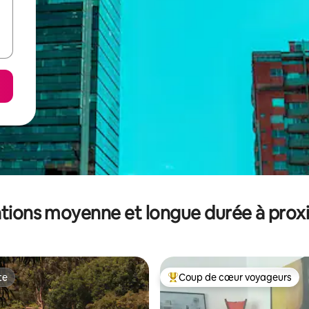
tions moyenne et longue durée à prox
te
Coup de cœur voyageurs
te
Coups de cœur voyageurs les p