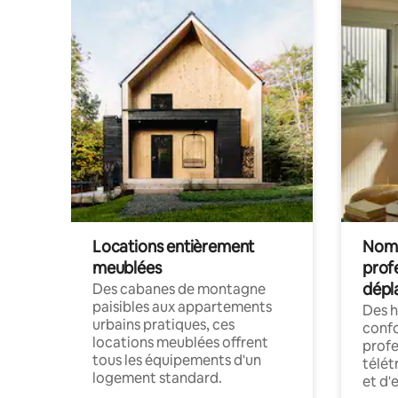
Locations entièrement
Noma
meublées
prof
dépl
Des cabanes de montagne
paisibles aux appartements
Des 
urbains pratiques, ces
confo
locations meublées offrent
profe
tous les équipements d'un
télét
logement standard.
et d'