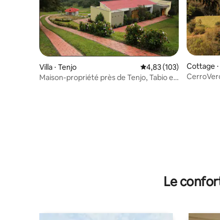
Cottage 
Villa ⋅ Tenjo
Évaluation moyenne sur
4,83 (103)
CerroVer
Maison-propriété près de Tenjo, Tabio et
Subachoq
Subachoque
Le confor