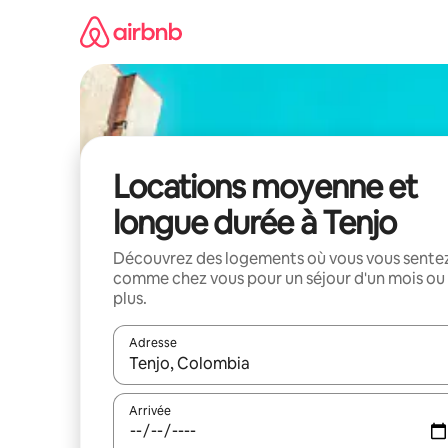
Aller
directement
au
contenu
Locations moyenne et
longue durée à Tenjo
Découvrez des logements où vous vous sente
comme chez vous pour un séjour d'un mois ou
plus.
Adresse
Lorsque les résultats s'affichent, utilisez les flèc
Arrivée