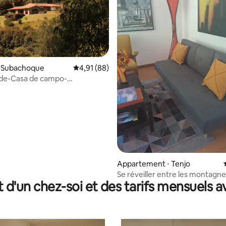
⋅ Subachoque
Évaluation moyenne sur la base de 88 comme
4,91 (88)
 la base de 103 commentaires : 4,83 sur 5
de-Casa de campo-
ue-Joya Arq-Calma
Appartement ⋅ Tenjo
Se réveiller entre les montagne
t d'un chez-soi et des tarifs mensuels 