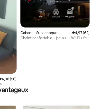
ntaires : 4,91 sur 5
Cabane ⋅ Subachoque
Évaluation moyenne su
4,97 (62)
Chalet confortable + jacuzzi + Wi-Fi + feu
de camp + parking @ Subachoque
Évaluation moyenne sur la base de 56 commentaires : 4,98 sur 5
4,98 (56)
s.
avantageux