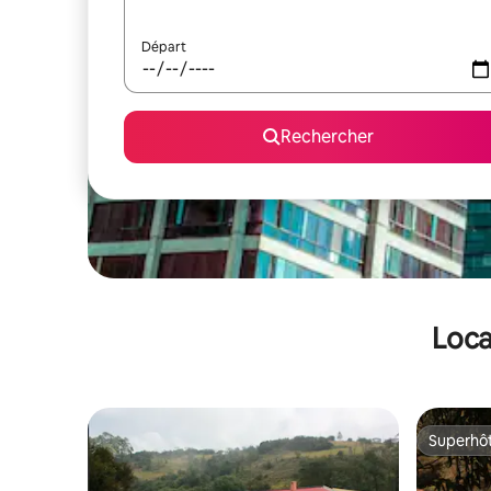
Départ
Rechercher
Loca
Superhô
Superhô