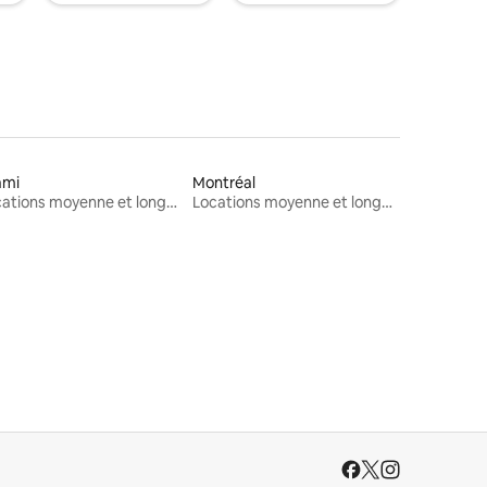
ami
Montréal
Locations moyenne et longue durée
Locations moyenne et longue durée