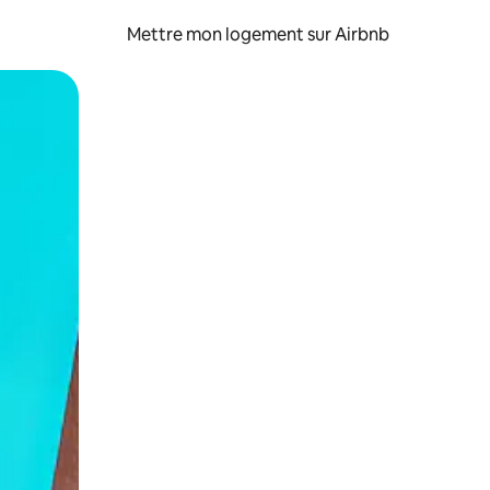
Mettre mon logement sur Airbnb
sant glisser.