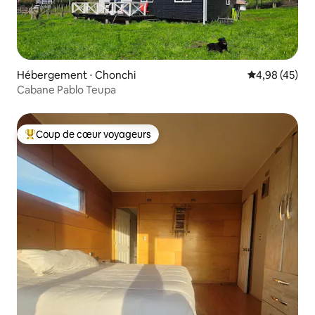
Hébergement ⋅ Chonchi
Évaluation mo
4,98 (45)
Cabane Pablo Teupa
Coup de cœur voyageurs
Coups de cœur voyageurs les plus appréciés