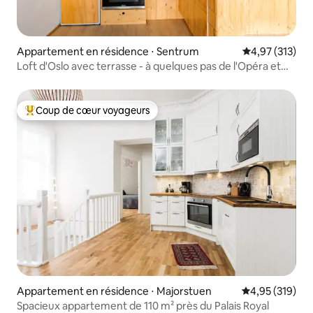
Appartement en résidence ⋅ Sentrum
Évaluation moy
4,97 (313)
Loft d'Oslo avec terrasse - à quelques pas de l'Opéra et
d'Oslo S
Coup de cœur voyageurs
Coups de cœur voyageurs les plus appréciés
Appartement en résidence ⋅ Majorstuen
Évaluation moy
4,95 (319)
Spacieux appartement de 110 m² près du Palais Royal