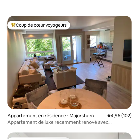
Coup de cœur voyageurs
Coups de cœur voyageurs les plus appréciés
Appartement en résidence ⋅ Majorstuen
Évaluation moy
4,96 (102)
Appartement de luxe récemment rénové avec
2 chambres, Frogner