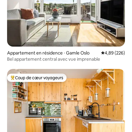
Appartement en résidence ⋅ Gamle Oslo
Évaluation moy
4,89 (226)
Bel appartement central avec vue imprenable
Coup de cœur voyageurs
Coups de cœur voyageurs les plus appréciés