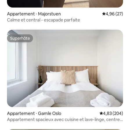
Appartement ⋅ Majorstuen
Évaluation mo
4,96 (27)
Calme et central - escapade parfaite
Superhôte
Superhôte
Appartement ⋅ Gamle Oslo
Évaluation moy
4,83 (204)
Appartement spacieux avec cuisine et lave-linge, centre
d'Oslo