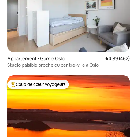
Appartement ⋅ Gamle Oslo
Évaluation moy
4,89 (462)
Studio paisible proche du centre-ville à Oslo
Coup de cœur voyageurs
Coups de cœur voyageurs les plus appréciés