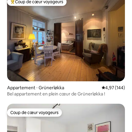
Coup de cœur voyageurs
Coups de cœur voyageurs les plus appréciés
Appartement ⋅ Grünerløkka
Évaluation moy
4,97 (144)
Bel appartement en plein cœur de Grünerløkka !
Coup de cœur voyageurs
Coup de cœur voyageurs