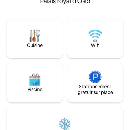
Palais royal d'Oslo
spacieux, d'une cuisine entièrement
principale) et trai
équipée, d'une connexion Wi-Fi gratuite
(Nationaltheater). À 15 minutes de l
et d'une télévision de 98 pouces pour
gare centrale d'Oslo/
une expérience cinématographique.
grande terrasse sur le t
L'appartement est parfaitement situé à
Interdiction de fu
proximité du meilleur d'Oslo :
ou d'avoir des an
restaurants, boutiques et principales
Pour la vidéo, voir
attractions. Découvrez la modernité et
webmegler.lovasfo
Cuisine
Wifi
la commodité dans l'un des bâtiments
les plus réputés d'Oslo.
Stationnement
Piscine
gratuit sur place