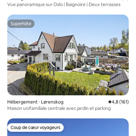
Vue panoramique sur Oslo | Baignoire | Deux terrasses
Superhôte
Superhôte
Hébergement ⋅ Lørenskog
Évaluation mo
4,8 (161)
Maison unifamiliale centrale avec jardin et parking
Coup de cœur voyageurs
Coup de cœur voyageurs