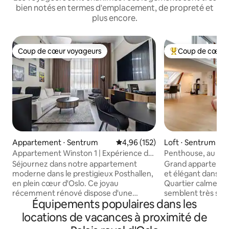
bien notés en termes d'emplacement, de propreté et
plus encore.
Coup de cœur voyageurs
Coup de cœur 
Coup de cœur voyageurs
Coups de cœur vo
Appartement ⋅ Sentrum
Évaluation moyenne sur la base 
4,96 (152)
Loft ⋅ Sentrum
Appartement Winston 1 | Expérience de
Penthouse, au cœu
luxe et design
d'Oslo
Séjournez dans notre appartement
Grand appartemen
moderne dans le prestigieux Posthallen,
et élégant dans le
en plein cœur d'Oslo. Ce joyau
Quartier calme et sûr. Les vo
récemment rénové dispose d'une
semblent très satisfaits ! V
Équipements populaires dans les
mezzanine confortable avec un lit
quelques minutes 
Queen Size et un canapé-lit confortable
Aker Brygge, restau
locations de vacances à proximité de
dans le séjour. Profitez d'un salon
château royal, Kar