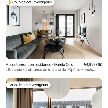
Coup de cœur voyageurs
Coups de cœur voyageurs les plus appréciés
Appartement en résidence ⋅ Gamle Oslo
Évaluation moy
4,99 (316)
« Barcode » à distance de marche de l'Opéra, Munch,
Central
Coup de cœur voyageurs
Coup de cœur voyageurs