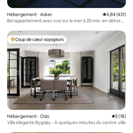
Hébergement ⋅ Asker
Évaluation moy
4,84 (431)
Bel appartement avec vue sur la mer à 20 min. en dehors
d'Oslo
Coup de cœur voyageurs
Coups de cœur voyageurs les plus appréciés
Hébergement ⋅ Oslo
Évaluation
5 (18)
Villa élégante Bygdøy - À quelques minutes du centre-ville