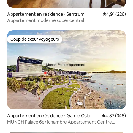
Appartement en résidence ⋅ Sentrum
Évaluation moy
4,91 (226)
Appartement moderne super central
Coup de cœur voyageurs
Coup de cœur voyageurs
Appartement en résidence ⋅ Gamle Oslo
Évaluation moy
4,87 (348)
MUNCH Palace 6e/1chambre Appartement Centre
BalconTerrasse