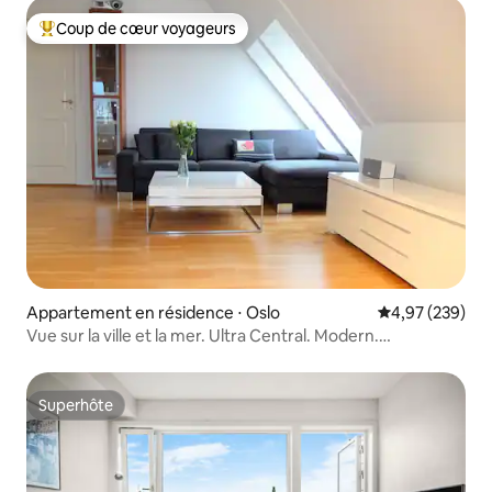
Coup de cœur voyageurs
Coups de cœur voyageurs les plus appréciés
Appartement en résidence ⋅ Oslo
Évaluation moy
4,97 (239)
Vue sur la ville et la mer. Ultra Central. Modern.
Ascenseur.
Superhôte
Superhôte