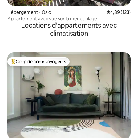
Hébergement ⋅ Oslo
Évaluation moy
4,89 (123)
Appartement avec vue sur la mer et plage
Locations d'appartements avec
climatisation
Coup de cœur voyageurs
Coups de cœur voyageurs les plus appréciés