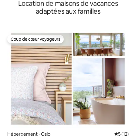
Location de maisons de vacances
adaptées aux familles
Coup de cœur voyageurs
Coup de cœur voyageurs
Hébergement ⋅ Oslo
Évaluation
5 (12)