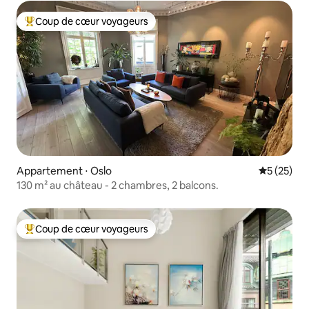
Coup de cœur voyageurs
Coups de cœur voyageurs les plus appréciés
Appartement ⋅ Oslo
Évaluation
5 (25)
130 m² au château - 2 chambres, 2 balcons.
Coup de cœur voyageurs
Coups de cœur voyageurs les plus appréciés