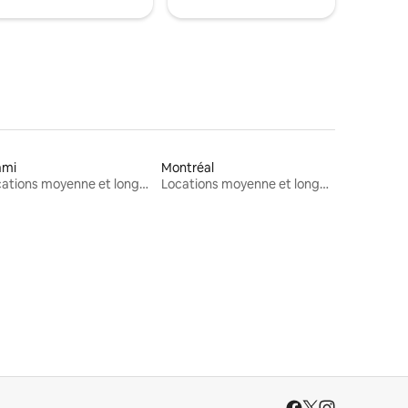
ami
Montréal
Locations moyenne et longue durée
Locations moyenne et longue durée