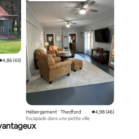
Évaluation moyenne sur la base de 43 commentaires : 4,86 sur 5
4,86 (43)
ntaires : 4,81 sur 5
Hébergement ⋅ Thedford
Évaluation moyenne su
4,98 (46)
Escapade dans une petite ville
avantageux