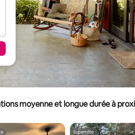
tions moyenne et longue durée à prox
te
Superhôte
te
Superhôte