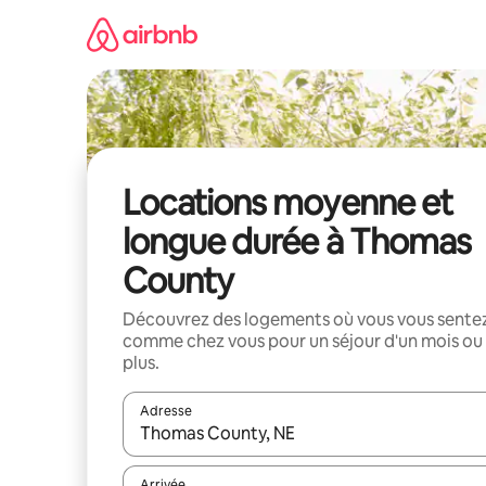
Aller
directement
au
contenu
Locations moyenne et
longue durée à Thomas
County
Découvrez des logements où vous vous sente
comme chez vous pour un séjour d'un mois ou
plus.
Adresse
Lorsque les résultats s'affichent, utilisez les flèc
Arrivée