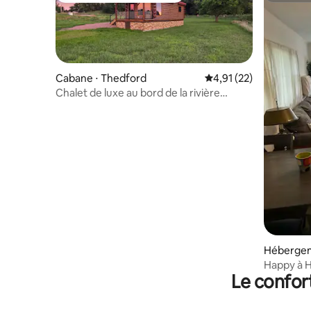
Cabane ⋅ Thedford
Évaluation moyenne su
4,91 (22)
Chalet de luxe au bord de la rivière
Middle Loup
Hébergem
Happy à H
Le confor