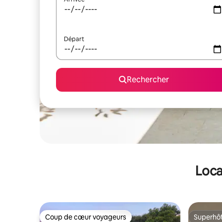
Départ
Rechercher
Loca
Coup de cœur voyageurs
Superhô
Coup de cœur voyageurs
Superhô