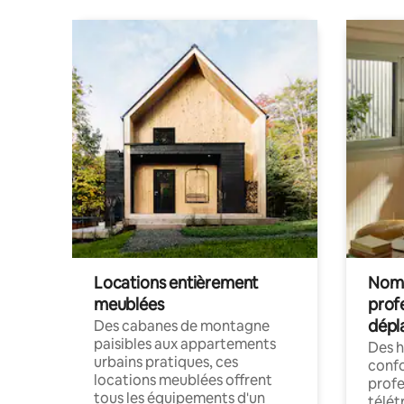
Locations entièrement
Noma
meublées
prof
dépl
Des cabanes de montagne
paisibles aux appartements
Des 
urbains pratiques, ces
confo
locations meublées offrent
profe
tous les équipements d'un
télét