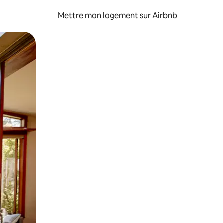
Mettre mon logement sur Airbnb
sant glisser.