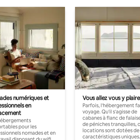
des numériques et
Vous allez vous y plaire
essionnels en
Parfois, l'hébergement fai
voyage. Qu'il s'agisse de
acement
cabanes à flanc de falais
hébergements
de péniches tranquilles, 
rtables pour les
locations sont dotées de
ssionnels nomades et en
caractéristiques uniques
ravail disposant du wifi