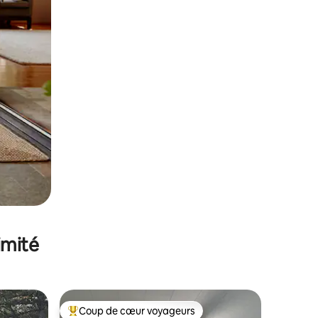
imité
Coup de cœur voyageurs
Coups de cœur voyageurs les plus appréciés