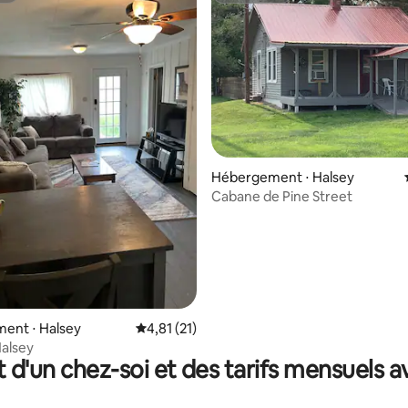
r la base de 22 commentaires : 4,91 sur 5
Hébergement ⋅ Halsey
Cabane de Pine Street
ent ⋅ Halsey
Évaluation moyenne sur la base de 21 comme
4,81 (21)
alsey
t d'un chez-soi et des tarifs mensuels 