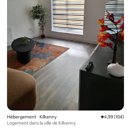
Hébergement ⋅ Kilkenny
Évaluation moy
4,99 (104)
Logement dans la ville de Kilkenny