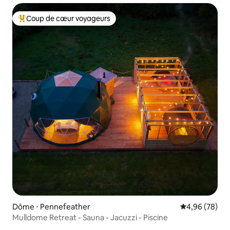
Coup de cœur voyageurs
Coups de cœur voyageurs les plus appréciés
Dôme ⋅ Pennefeather
Évaluation mo
4,96 (78)
Mulldome Retreat - Sauna - Jacuzzi - Piscine