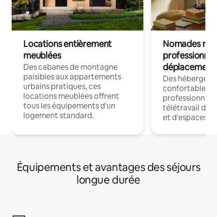
Locations entièrement
Nomades num
meublées
professionnel
déplacement
Des cabanes de montagne
paisibles aux appartements
Des hébergem
urbains pratiques, ces
confortables p
locations meublées offrent
professionnels
tous les équipements d'un
télétravail dis
logement standard.
et d'espaces de
Équipements et avantages des séjours
longue durée