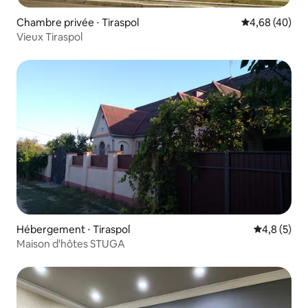
Chambre privée ⋅ Tiraspol
Évaluation mo
4,68 (40)
Vieux Tiraspol
Hébergement ⋅ Tiraspol
Évaluation 
4,8 (5)
Maison d'hôtes STUGA