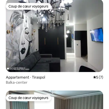
Coup de cœur voyageurs
Coup de cœur voyageurs
Appartement ⋅ Tiraspol
Évaluatio
5 (7)
Balka-center
Coup de cœur voyageurs
Coup de cœur voyageurs