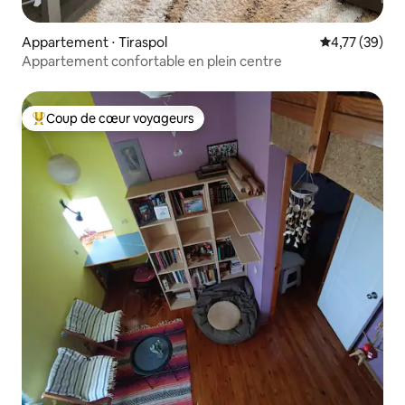
Appartement ⋅ Tiraspol
Évaluation mo
4,77 (39)
Appartement confortable en plein centre
Coup de cœur voyageurs
Coups de cœur voyageurs les plus appréciés